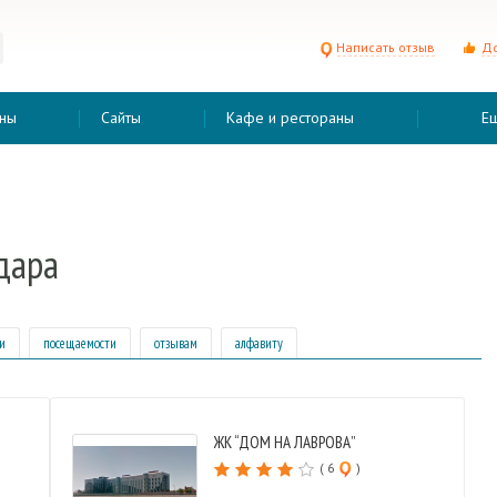
Написать отзыв
До
ны
Сайты
Кафе и рестораны
Е
дара
и
посещаемости
отзывам
алфавиту
ЖК “ДОМ НА ЛАВРОВА”
( 6
)