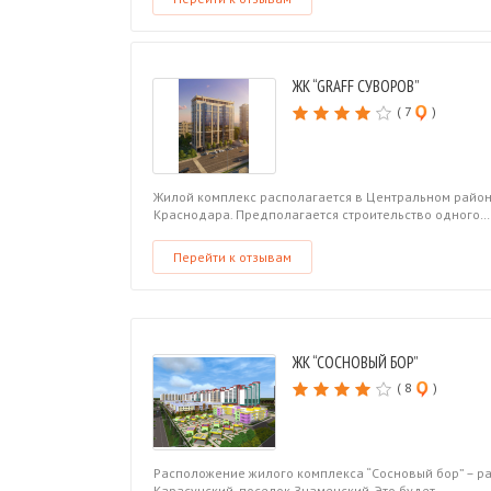
ЖК “GRAFF СУВОРОВ”
( 7
)
Жилой комплекс располагается в Центральном райо
Краснодара. Предполагается строительство одного…
Перейти к отзывам
ЖК “СОСНОВЫЙ БОР”
( 8
)
Расположение жилого комплекса “Сосновый бор” – р
Карасунский, поселок Знаменский. Это будет…