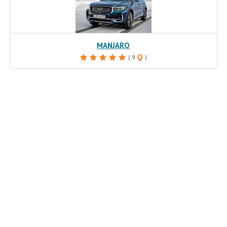
MANJARO
( 9
)