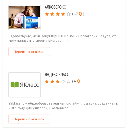
АЛКОЗЕРОКС
( 17
)
Здравствуйте, меня зовут Юрий и я бывший алкоголик. Радует, что
могу написать о своем пристрастии…
Перейти к отзывам
ЯНДЕКС.КЛАСС
( 6
)
Yaklass.ru – общеобразовательная онлайн-площадка, созданная в
2013 году для учителей, школьников…
Перейти к отзывам