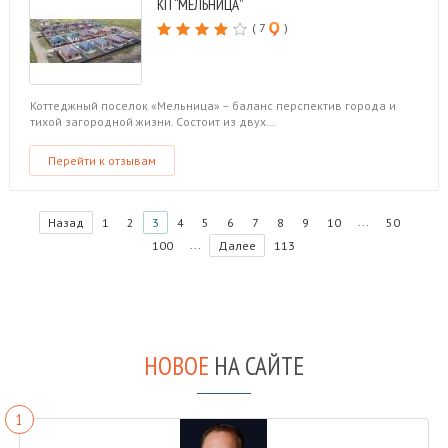
КП “МЕЛЬНИЦА”
( 7
)
Коттеджный поселок «Мельница» – баланс перспектив города и
тихой загородной жизни. Состоит из двух…
Перейти к отзывам
...
Назад
1
2
3
4
5
6
7
8
9
10
50
...
100
Далее
113
НОВОЕ
НА САЙТЕ