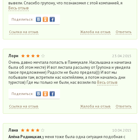
вывели. Спасибо групону, что познакомил с этой компанией, я
Весь отзыв
Поделиться:
Ссылка на отзыв
Жалоба на отзыв
Ответить
Лори
23.04.2015
Очень давно мечтала попасть в Паммукале. Наслышана и начитана
была об этом месте) И вот листала рассылку от Групона и увидела
такое предложение) Радости не было предела))) И вот мы
побывали там, встретили нас коктейлями, а потом начались дни
туристов) Где мы только не были, нас возили по
Весь отзыв
Поделиться:
Ссылка на отзыв
Жалоба на отзыв
Ответить
Лана
10.04.2015
Алёна Родницкая
,у меня тоже была одна ситуация подобная с