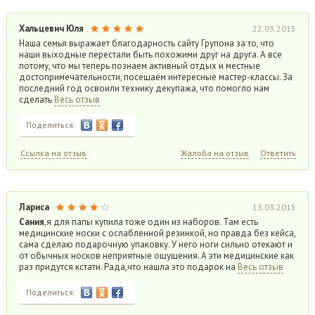
Хальцевич Юля
22.03.2015
Наша семья выражает благодарность сайту Групона за то, что
наши выходные перестали быть похожими друг на друга. А все
потому, что мы теперь познаем активный отдых и местные
достопримечательности, посещаем интересные мастер-классы. За
последний год освоили технику декупажа, что помогло нам
сделать
Весь отзыв
Поделиться:
Ссылка на отзыв
Жалоба на отзыв
Ответить
Лариса
13.03.2015
Сания
,я для папы купила тоже один из наборов. Там есть
медицинские носки с ослабленной резинкой, но правда без кейса,
сама сделаю подарочную упаковку. У него ноги сильно отекают и
от обычных носков неприятные ощущения. А эти медицинские как
раз придутся кстати. Рада,что нашла это подарок на
Весь отзыв
Поделиться: