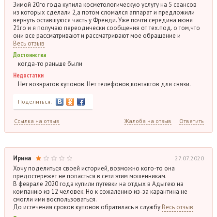
Зимой 20го года купила косметологическую услугу на 5 сеансов
из которых сделали 2,а потом сломался аппарат и предложили
вернуть оставшуюся часть у Френди. Уже почти середина июня
21го и я получаю переодически сообщения от тех.под. о том,что
они все рассматривают и рассматривают мое обращение и
Весь отзыв
Достоинства
когда-то раньше были
Недостатки
Нет возвратов купонов. Нет телефонов,контактов для связи.
Поделиться:
Ссылка на отзыв
Жалоба на отзыв
Ответить
Ирина
27.07.2020
Хочу поделиться своей историей, возможно кого-то она
предостережет не попасться в сети этим мошенникам.
В феврале 2020 года купили путевки на отдых в Адыгею на
компанию из 12 человек. Но к сожалению из-за карантина не
смогли ими воспользоваться.
До истечения сроков купонов обратилась в службу
Весь отзыв