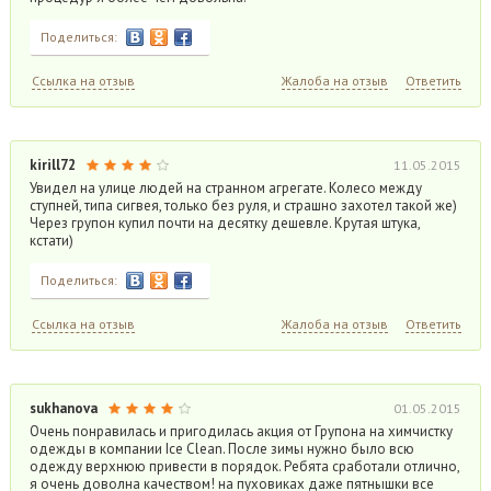
Поделиться:
Ссылка на отзыв
Жалоба на отзыв
Ответить
kirill72
11.05.2015
Увидел на улице людей на странном агрегате. Колесо между
ступней, типа сигвея, только без руля, и страшно захотел такой же)
Через групон купил почти на десятку дешевле. Крутая штука,
кстати)
Поделиться:
Ссылка на отзыв
Жалоба на отзыв
Ответить
sukhanova
01.05.2015
Очень понравилась и пригодилась акция от Групона на химчистку
одежды в компании Ice Clean. После зимы нужно было всю
одежду верхнюю привести в порядок. Ребята сработали отлично,
я очень доволна качеством! на пуховиках даже пятнышки все