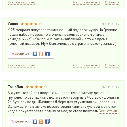
Ссылка на отзыв
Жалоба на отзыв
Ответить
Сания
09.03.2015
К 23 февраля покупала традиционный подарок мужу) На Групоне
нашла набор носков, но в очень презентабельном виде, в
чемоданчике))) Как по мне очень забавный и в то же время
полезный подарок. Муж был очень рад стратегическому запасу!)
Поделиться:
Ссылка на отзыв
Жалоба на отзыв
Ответить
ТашаЛав
02.03.2015
А я уже второй раз покупаю минеральную водичку донат на
Групоне. По сертификату полагается набор из 24 бутылок доната и
24 бутылок воды «Биовита».Я беру для улучшения пищеварения.
Однажды мне в аптеке посоветовали купить такую воду, а потом,
когда почувствовала пользу от нее, то стала покупать
Весь отзыв
Поделиться: