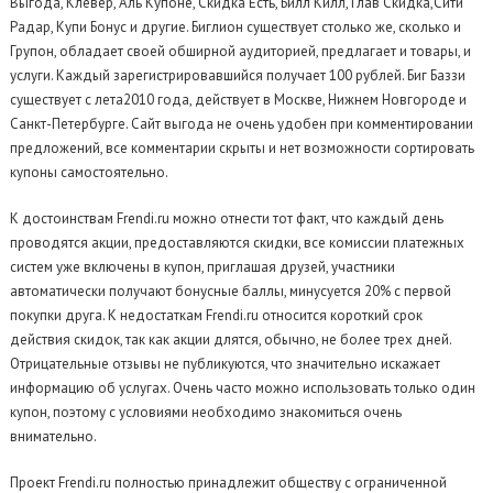
Выгода, Клевер, Аль Купоне, Скидка Есть, Билл Килл, Глав Скидка,Сити
Радар, Купи Бонус и другие. Биглион существует столько же, сколько и
Групон, обладает своей обширной аудиторией, предлагает и товары, и
услуги. Каждый зарегистрировавшийся получает 100 рублей. Биг Баззи
существует с лета2010 года, действует в Москве, Нижнем Новгороде и
Санкт-Петербурге. Сайт выгода не очень удобен при комментировании
предложений, все комментарии скрыты и нет возможности сортировать
купоны самостоятельно.
К достоинствам Frendi.ru можно отнести тот факт, что каждый день
проводятся акции, предоставляются скидки, все комиссии платежных
систем уже включены в купон, приглашая друзей, участники
автоматически получают бонусные баллы, минусуется 20% с первой
покупки друга. К недостаткам Frendi.ru относится короткий срок
действия скидок, так как акции длятся, обычно, не более трех дней.
Отрицательные отзывы не публикуются, что значительно искажает
информацию об услугах. Очень часто можно использовать только один
купон, поэтому с условиями необходимо знакомиться очень
внимательно.
Проект Frendi.ru полностью принадлежит обществу с ограниченной