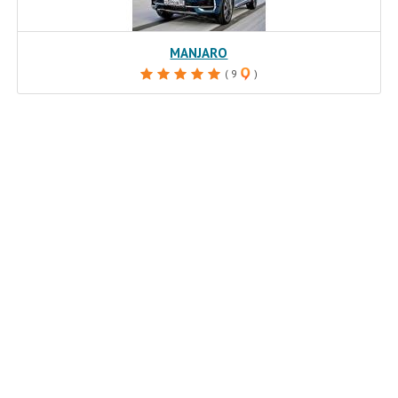
MANJARO
( 9
)