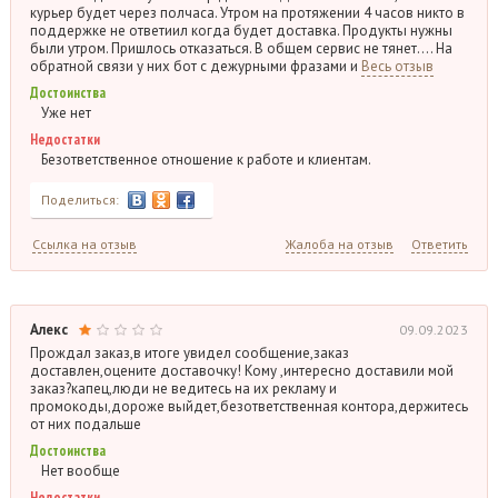
курьер будет через полчаса. Утром на протяжении 4 часов никто в
поддержке не ответиил когда будет доставка. Продукты нужны
были утром. Пришлось отказаться. В общем сервис не тянет…. На
обратной связи у них бот с дежурными фразами и
Весь отзыв
Достоинства
Уже нет
Недостатки
Безответственное отношение к работе и клиентам.
Поделиться:
Ссылка на отзыв
Жалоба на отзыв
Ответить
Алекс
09.09.2023
Прождал заказ,в итоге увидел сообщение,заказ
доставлен,оцените доставочку! Кому ,интересно доставили мой
заказ?капец,люди не ведитесь на их рекламу и
промокоды,дороже выйдет,безответственная контора,держитесь
от них подальше
Достоинства
Нет вообще
Недостатки