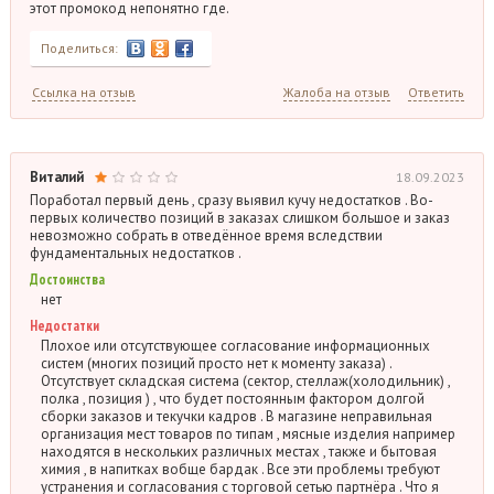
этот промокод непонятно где.
Поделиться:
Ссылка на отзыв
Жалоба на отзыв
Ответить
Виталий
18.09.2023
Поработал первый день , сразу выявил кучу недостатков . Во-
первых количество позиций в заказах слишком большое и заказ
невозможно собрать в отведённое время вследствии
фундаментальных недостатков .
Достоинства
нет
Недостатки
Плохое или отсутствующее согласование информационных
систем (многих позиций просто нет к моменту заказа) .
Отсутствует складская система (сектор, стеллаж(холодильник) ,
полка , позиция ) , что будет постоянным фактором долгой
сборки заказов и текучки кадров . В магазине неправильная
организация мест товаров по типам , мясные изделия например
находятся в нескольких различных местах , также и бытовая
химия , в напитках вобще бардак . Все эти проблемы требуют
устранения и согласования с торговой сетью партнёра . Что я