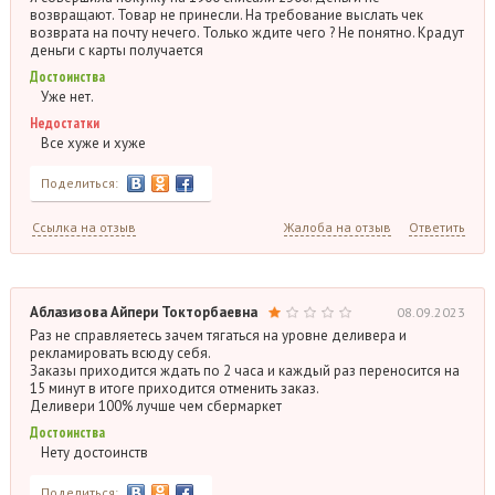
возвращают. Товар не принесли. На требование выслать чек
возврата на почту нечего. Только ждите чего ? Не понятно. Крадут
деньги с карты получается
Достоинства
Уже нет.
Недостатки
Все хуже и хуже
Поделиться:
Ссылка на отзыв
Жалоба на отзыв
Ответить
Аблазизова Айпери Токторбаевна
08.09.2023
Раз не справляетесь зачем тягаться на уровне деливера и
рекламировать всюду себя.
Заказы приходится ждать по 2 часа и каждый раз переносится на
15 минут в итоге приходится отменить заказ.
Деливери 100% лучше чем сбермаркет
Достоинства
Нету достоинств
Поделиться: