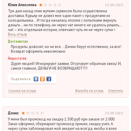
Юлия Алексеева
23.09.2023
Три дня назад этим жутким сервисом была осуществлена
доставка. Курьер не довез мне один пакет с продуктами из
холодильника… И тогда началась эпопея с попытками вернуть
деньги… ни по телефону, ни через чат ничего не удалось решить…
чат – это отдельная история, отвечают чуть ли не через сутки‍♀️
Весь отзыв
Достоинства
Продукты довозят, но не все… Денни берут естественно, за все!
Возврат оформить невозможно
Недостатки
Дурят людей! Игнорируют заявки. Отсутсвует обратная связь! И,
самое главное, ДЕНЬГИ НЕ ВОЗВРАЩАЮТ!!!!
Поделиться:
Ссылка на отзыв
Жалоба на отзыв
Ответить
Денис
23.09.2023
У меня был промокод на скидку 1.500 руб при заказе от 2.000.
Заказ оформил, сбермаркет промокод принял, скидку учёл. А
через сутки заблокировал мой аккаунт на всегда, якобы я взял