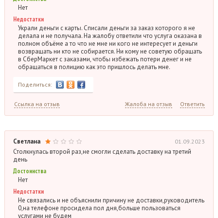
Нет
Недостатки
Украли деньги с карты. Списали деньги за заказ которого я не
делала и не получала. На жалобу ответили что услуга оказана в
полном объёме а то что не мне ни кого не интересует и деньги
возвращать ни кто не собирается. Ни кому не советую обращать
в СберМаркет с заказами, чтобы избежать потери денег и не
обращаться в полицию как это пришлось делать мне.
Поделиться:
Ссылка на отзыв
Жалоба на отзыв
Ответить
Светлана
01.09.2023
Столкнулась второй раз,не смогли сделать доставку на третий
день
Достоинства
Нет
Недостатки
Не связались и не объяснили причину не доставки,руководитель
0,на телефоне просидела пол дня,больше пользоваться
услугами не будем