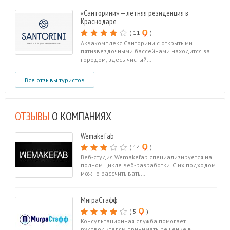
«Санторини» — летняя резиденция в
Краснодаре
( 11
)
Аквакомплекс Санторини с открытыми
пятизвездочными бассейнами находится за
городом, здесь чистый…
Все отзывы туристов
ОТЗЫВЫ
О КОМПАНИЯХ
Wemakefab
( 14
)
Веб-студия Wemakefab специализируется на
полном цикле веб-разработки. С их подходом
можно рассчитывать…
МиграСтафф
( 5
)
Консультационная служба помогает
руководителям принимать решение в