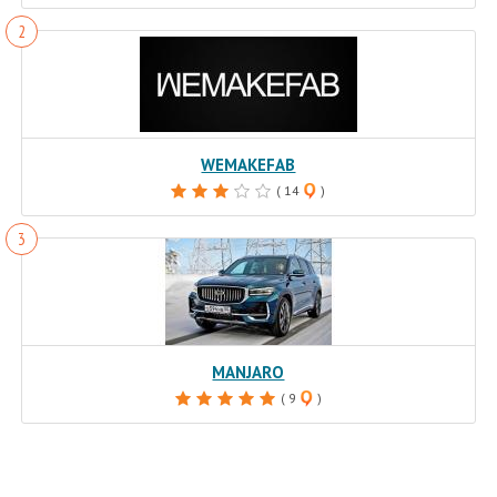
WEMAKEFAB
( 14
)
MANJARO
( 9
)