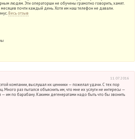
ирным людям. Эти операторши не обучены грамотно говорить, хамят.
 месяцев почти каждый день. Хотя им наш телефон не давали.
нус.
Весь отзыв
ры
11.07.2016
той компании, выслушал их ценники — пожелал удачи. С тех пор
ц. Много раз пытался объяснить им, что мне их услуги не интересы —
л — им по барабану. Какими дегенератами надо быть что бы звонить