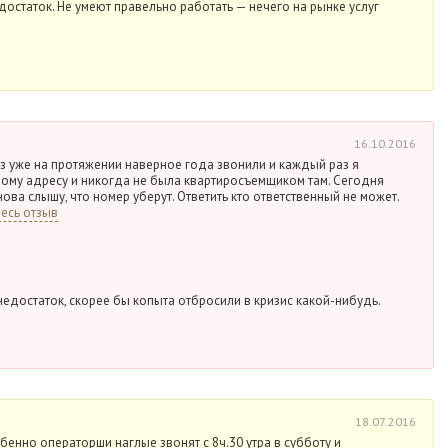
остаток. Не умеют правельно работать — нечего на рынке услуг
16.10.2016
з уже на протяжении наверное года звонили и каждый раз я
ному адресу и никогда не была квартиросъемщиком там. Сегодня
ова слышу, что номер уберут. Ответить кто ответственный не может.
есь отзыв
едостаток, скорее бы копыта отбросили в кризис какой-нибудь.
18.07.2016
бенно операторши наглые звонят с 8ч.30 утра в субботу и