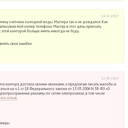
14.12.2017
замену счетчика холодной воды. Мастера так и не дождался. Как
аписывая мой номер телефона. Мастер в этот день приехать
с этой конторой больше иметь никогда не буду.
авлять свои ошибки.
12.05.2017
эта контора достала своими звонками, и предлагаю писать жалобы в
ться на ч.1 ст.18 Федерального закона от 13.03.2006 N 38-ФЗ «О
«распространение рекламы по сетям электросвязи, в том числе
Весь отзыв
амеры