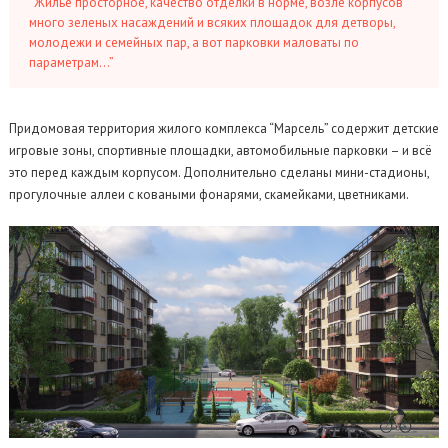
“Жилье просторное, качество отделки в норме, возле корпусов
много зеленых насаждений и всяких площадок для детворы,
молодежи и семейных пар, а вот парковки маловаты по
параметрам…”
Придомовая территория жилого комплекса “Марсель” содержит детские
игровые зоны, спортивные площадки, автомобильные парковки – и всё
это перед каждым корпусом. Дополнительно сделаны мини-стадионы,
прогулочные аллеи с коваными фонарями, скамейками, цветниками.