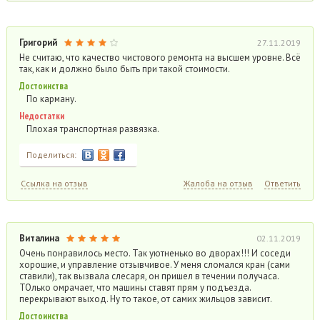
Григорий
27.11.2019
Не считаю, что качество чистового ремонта на высшем уровне. Всё
так, как и должно было быть при такой стоимости.
Достоинства
По карману.
Недостатки
Плохая транспортная развязка.
Поделиться:
Ссылка на отзыв
Жалоба на отзыв
Ответить
Виталина
02.11.2019
Очень понравилось место. Так уютненько во дворах!!! И соседи
хорошие, и управление отзывчивое. У меня сломался кран (сами
ставили), так вызвала слесаря, он пришел в течении получаса.
ТОлько омрачает, что машины ставят прям у подъезда.
перекрывают выход. Ну то такое, от самих жильцов зависит.
Достоинства