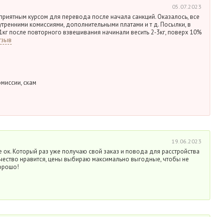
05.07.2023
приятным курсом для перевода после начала санкций. Оказалось, все
тренними комиссиями, дополнительными платами и т д. Посылки, в
кг после повторного взвешивания начинали весить 2-3кг, поверх 10%
тзыв
миссии, скам
19.06.2023
е ок. Который раз уже получаю свой заказ и повода для расстройства
ачество нравится, цены выбираю максимально выгодные, чтобы не
орошо!