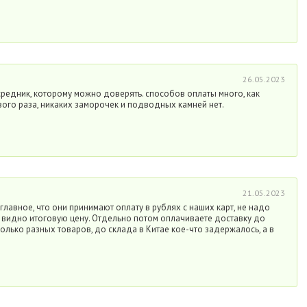
26.05.2023
редник, которому можно доверять. способов оплаты много, как
вого раза, никаких заморочек и подводных камней нет.
21.05.2023
главное, что они принимают оплату в рублях с наших карт, не надо
у видно итоговую цену. Отдельно потом оплачиваете доставку до
колько разных товаров, до склада в Китае кое-что задержалось, а в