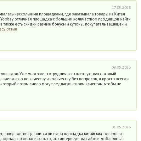
17.05.2023
валась несколькими площадками, где заказывала товары из Китая
 Yoobay отличная площадка с большим количеством продавцов найти
те также есть скидки разные бонусы и купоны, покупатель защищен и
есь отзыв
08.05.2023
площадок. Уже много лет сотрудничаю в плотную, как оптовый
ывает да, но по качеству и количеству без вопросов, я просто всегда
который потом смело могу предлагать своим клиентам, чтобы не
01.05.2023
ом, наверное, не сравнится ни одна площадка китайских товаров из
, нормально легко искать то, что интересует на сайте и добавлять в