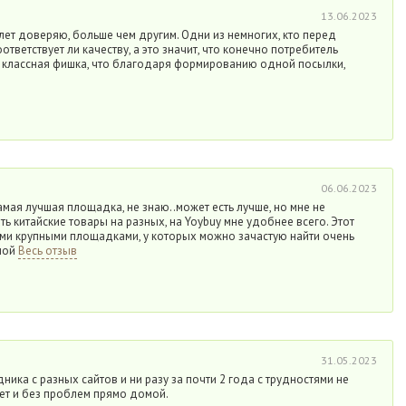
13.06.2023
лет доверяю, больше чем другим. Одни из немногих, кто перед
ответствует ли качеству, а это значит, что конечно потребитель
е классная фишка, что благодаря формированию одной посылки,
06.06.2023
самая лучшая площадка, не знаю..может есть лучше, но мне не
ь китайские товары на разных, на Yoybuy мне удобнее всего. Этот
ми крупными площадками, у которых можно зачастую найти очень
ной
Весь отзыв
31.05.2023
ника с разных сайтов и ни разу за почти 2 года с трудностями не
ет и без проблем прямо домой.