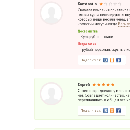
Konstantin
Сначала компания привлекла 
плюсы курса нивелируются вну
которых вещи весили меньше 1
комиссии могут иногда
Весь о
Достоинства
Курс рубли — юани
Недостатки
грубый персонал, скрытые ко
Поделиться:
Сергей
С этим посредником у меня вс
нет. Совпадает количество, к
переплачивать в общем все х
Поделиться: