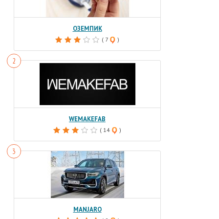
ОЗЕМПИК
( 7
)
WEMAKEFAB
( 14
)
MANJARO