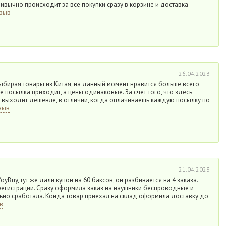
ривычно происходит за все покупки сразу в корзине и доставка
тзыв
26.04.2023
ыбирая товары из Китая, на данный момент нравится больше всего
ее посылка приходит, а цены одинаковые. За счет того, что здесь
, выходит дешевле, в отличии, когда оплачиваешь каждую посылку по
зыв
21.04.2023
oyBuy, тут же дали купон на 60 баксов, он разбивается на 4 заказа.
регистрации. Сразу оформила заказ на наушники беспроводные и
льно сработала. Конда товар приехал на склад оформила доставку до
в