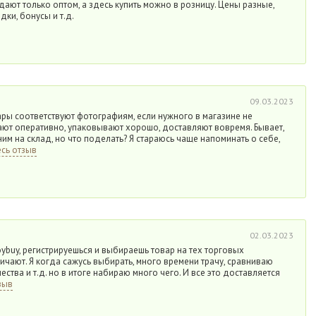
одают только оптом, а здесь купить можно в розницу. Цены разные,
дки, бонусы и т.д.
09.03.2023
вары соответствуют фотографиям, если нужного в магазине не
ают оперативно, упаковывают хорошо, доставляют вовремя. Бывает,
ним на склад, но что поделать? Я стараюсь чаще напоминать о себе,
сь отзыв
02.03.2023
oybuy, регистрируешься и выбираешь товар на тех торговых
ичают. Я когда сажусь выбирать, много времени трачу, сравниваю
ества и т.д. но в итоге набираю много чего. И все это доставляется
зыв