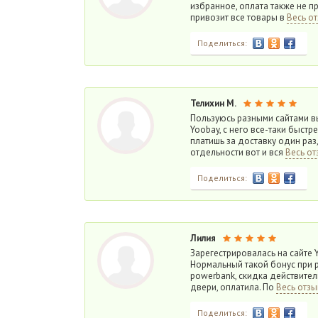
избранное, оплата также не п
привозит все товары в
Весь о
Поделиться:
Телихин М.
Пользуюсь разными сайтами в
Yoobay, с него все-таки быстр
платишь за доставку один раз
отдельности вот и вся
Весь от
Поделиться:
Лилия
Зарегестрировалась на сайте Y
Нормальный такой бонус при 
powerbank, скидка действите
двери, оплатила. По
Весь отзы
Поделиться: