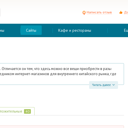
Написать отзыв
До
ны
Сайты
Кафе и рестораны
Е
. Отличается он тем, что здесь можно все вещи приобрести в разы
редником интернет-магазинов для внутреннего китайского рынка, где
Читать далее
ложительные
40