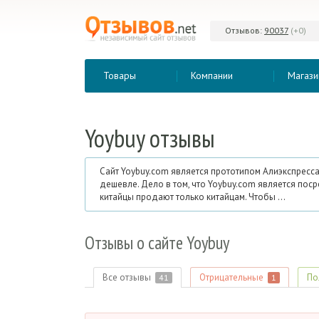
Отзывов:
90037
(+0)
Товары
Компании
Магази
Yoybuy
отзывы
Сайт Yoybuy.com является прототипом Алиэкспресса
дешевле. Дело в том, что Yoybuy.com является пос
китайцы продают только китайцам. Чтобы ...
Отзывы
о сайте Yoybuy
Все отзывы
Отрицательные
По
41
1