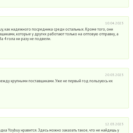
10.04.2023
y, как надежного посредника среди остальных. Кроме того, они
щиками, которые у других работают только на оптовую отправку, а
За 4 гола ни разу не подвели.
20.03.2023
жду крупными поставщиками. Уже не первый год пользуюсь их
12.03.2023
адка Yoybuy нравится. Здесь можно заказать такое, что не найдешь у