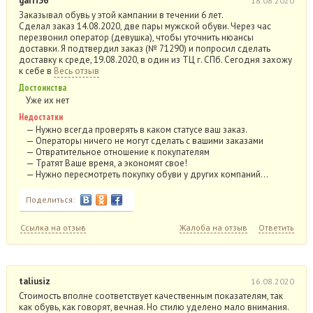
garri36
18.08.2020
Заказывал обувь у этой кампании в течении 6 лет.
Сделал заказ 14.08.2020, две пары мужской обуви. Через час
перезвонил оператор (девушка), чтобы уточнить нюансы
доставки. Я подтвердил заказ (№ 71290) и попросил сделать
доставку к среде, 19.08.2020, в один из ТЦ г. СПб. Сегодня захожу
к себе в
Весь отзыв
Достоинства
Уже их нет
Недостатки
— Нужно всегда проверять в каком статусе ваш заказ.
— Операторы ничего не могут сделать с вашими заказами
— Отвратительное отношение к покупателям
— Тратят Ваше время, а экономят свое!
— Нужно пересмотреть покупку обуви у других компаний…
Поделиться:
Ссылка на отзыв
Жалоба на отзыв
Ответить
taliusiz
16.08.2020
Стоимость вполне соответствует качественным показателям, так
как обувь, как говорят, вечная. Но стилю уделено мало внимания.