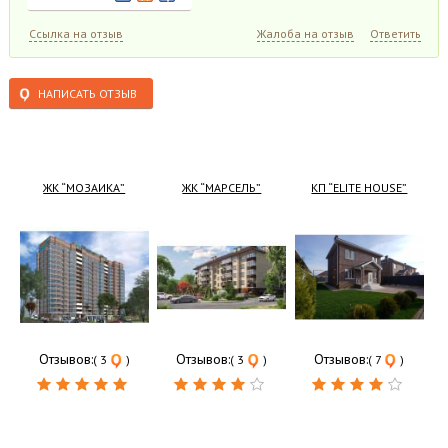
Ссылка на отзыв
Жалоба на отзыв
Ответить
НАПИСАТЬ ОТЗЫВ
ЖК “МОЗАИКА”
ЖК “МАРСЕЛЬ”
КП “ELITE HOUSE”
Отзывов:
Отзывов:
Отзывов:
( 3
)
( 3
)
( 7
)