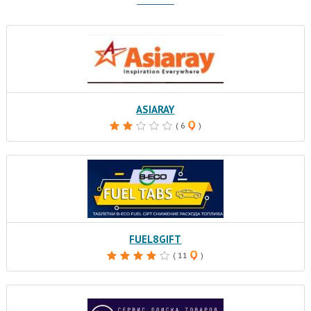
ASIARAY
( 6
)
FUEL8GIFT
( 11
)