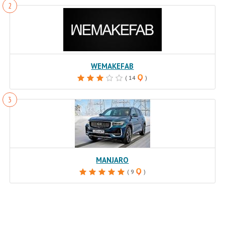
WEMAKEFAB
( 14
)
MANJARO
( 9
)