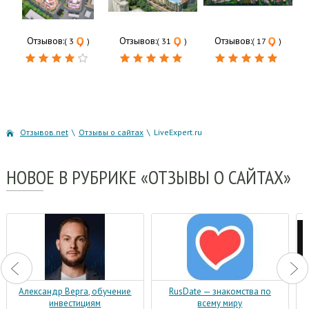
Отзывов:
Отзывов:
Отзывов:
( 3
)
( 31
)
( 17
)
Отзывов.net
\
Отзывы о сайтах
\
LiveExpert.ru
НОВОЕ
В РУБРИКЕ «ОТЗЫВЫ О САЙТАХ»
Александр Верга, обучение
RusDate — знакомства по
инвестициям
всему миру