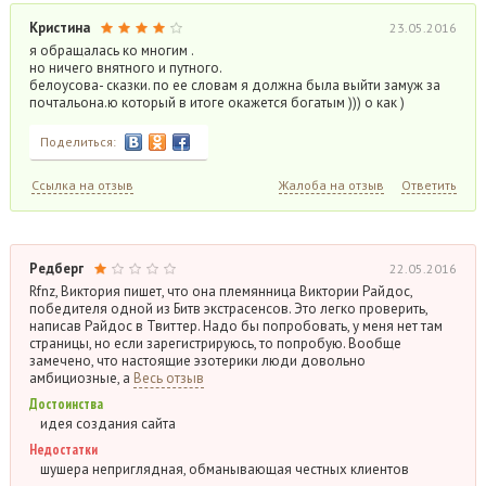
Кристина
23.05.2016
я обращалась ко многим .
но ничего внятного и путного.
белоусова- сказки. по ее словам я должна была выйти замуж за
почтальона.ю который в итоге окажется богатым ))) о как )
Поделиться:
Ссылка на отзыв
Жалоба на отзыв
Ответить
Редберг
22.05.2016
Rfnz, Виктория пишет, что она племянница Виктории Райдос,
победителя одной из Битв экстрасенсов. Это легко проверить,
написав Райдос в Твиттер. Надо бы попробовать, у меня нет там
страницы, но если зарегистрируюсь, то попробую. Вообще
замечено, что настоящие эзотерики люди довольно
амбициозные, а
Весь отзыв
Достоинства
идея создания сайта
Недостатки
шушера неприглядная, обманывающая честных клиентов