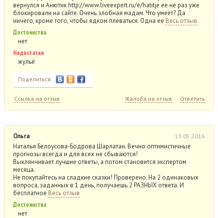
вернулся и Анютик http://www.liveexpert.ru/e/hatitje ее не раз уже
блокировали на сайте. Очень злобная мадам. Что умеет? Да
ничего, кроме того, чтобы ядком плеваться. Одна ее
Весь отзыв
Достоинства
нет
Недостатки
жульё
Поделиться:
Ссылка на отзыв
Жалоба на отзыв
Ответить
Ольга
13.05.2016
Наталья Белоусова-Бодрова Шарлатан. Вечно оптимистичные
прогнозы всегда и для всех не сбываются!
Выклянчивает лучшие ответы, а потом становится экспертом
месяца.
Не покупайтесь на сладкие сказки! Проверено. На 2 одинаковых
вопроса, заданных в 1 день, получаешь 2 РАЗНЫХ ответа. И
бесплатное
Весь отзыв
Достоинства
нет