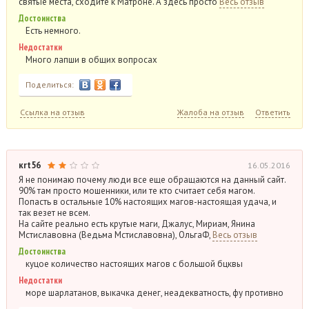
святые места, сходите к Матроне. А здесь просто
Весь отзыв
Достоинства
Есть немного.
Недостатки
Много лапши в общих вопросах
Поделиться:
Ссылка на отзыв
Жалоба на отзыв
Ответить
кrt56
16.05.2016
Я не понимаю почему люди все еще обращаются на данный сайт.
90% там просто мошенники, или те кто считает себя магом.
Попасть в остальные 10% настоящих магов-настоящая удача, и
так везет не всем.
На сайте реально есть крутые маги, Джалус, Мириам, Янина
Мстиславовна (Ведьма Мстиславовна), ОльгаФ,
Весь отзыв
Достоинства
куцое количество настоящих магов с большой бцквы
Недостатки
море шарлатанов, выкачка денег, неадекватность, фу противно