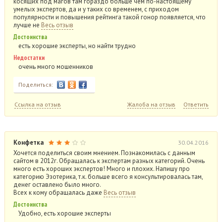
косящих под магов там гораздо больше чем по-настоящему
умелых экспертов, да и у таких со временем, с приходом
популярности и повышения рейтинга такой гонор появляется, что
лучше не
Весь отзыв
Достоинства
есть хорошие эксперты, но найти трудно
Недостатки
очень много мошенников
Поделиться:
Ссылка на отзыв
Жалоба на отзыв
Ответить
Конфетка
30.04.2016
Хочется поделиться своим мнением. Познакомилась с данным
сайтом в 2012г. Обращалась к экспертам разных категорий. Очень
много есть хороших экспертов! Много и плохих. Напишу про
категорию Эзотерика, т.к. больше всего я консультировалась там,
денег оставлено было много.
Всех к кому обращалась даже
Весь отзыв
Достоинства
Удобно, есть хорошие эксперты