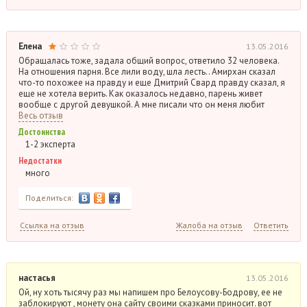
Елена
13.05.2016
Обращалась тоже, задала общий вопрос, ответило 32 человека.
На отношения парня. Все лили воду, шла лесть.. Амирхан сказал
что-то похожее на правду и еще Дмитрий Свард правду сказал, я
еще не хотела верить. Как оказалось недавно, парень живет
вообще с другой девушкой. А мне писали что он меня любит
Весь отзыв
Достоинства
1-2 эксперта
Недостатки
много
Поделиться:
Ссылка на отзыв
Жалоба на отзыв
Ответить
настасья
13.05.2016
Ой, ну хоть тысячу раз мы напишем про Белоусову-Бодрову, ее не
заблокируют , монету она сайту своими сказками приносит. вот