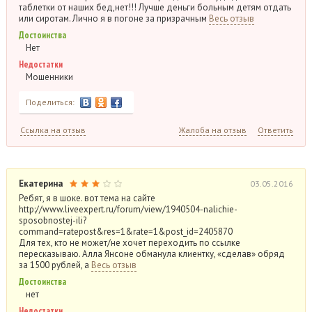
таблетки от наших бед,нет!!! Лучше деньги больным детям отдать
или сиротам. Лично я в погоне за призрачным
Весь отзыв
Достоинства
Нет
Недостатки
Мошенники
Поделиться:
Ссылка на отзыв
Жалоба на отзыв
Ответить
Екатерина
03.05.2016
Ребят, я в шоке. вот тема на сайте
http://www.liveexpert.ru/forum/view/1940504-nalichie-
sposobnostej-ili?
command=ratepost&res=1&rate=1&post_id=2405870
Для тех, кто не может/не хочет переходить по ссылке
пересказываю. Алла Янсоне обманула клиентку, «сделав» обряд
за 1500 рублей, а
Весь отзыв
Достоинства
нет
Недостатки