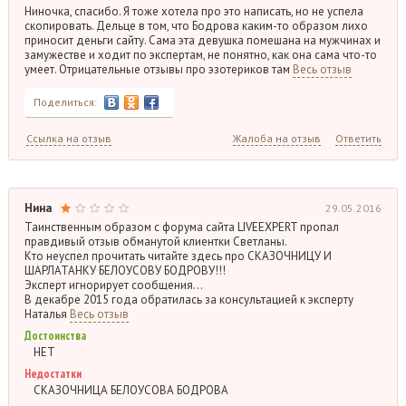
Ниночка, спасибо. Я тоже хотела про это написать, но не успела
скопировать. Дельце в том, что Бодрова каким-то образом лихо
приносит деньги сайту. Сама эта девушка помешана на мужчинах и
замужестве и ходит по экспертам, не понятно, как она сама что-то
умеет. Отрицательные отзывы про эзотериков там
Весь отзыв
Поделиться:
Ссылка на отзыв
Жалоба на отзыв
Ответить
Нина
29.05.2016
Таинственным образом с форума сайта LIVEEXPERT пропал
правдивый отзыв обманутой клиентки Светланы.
Кто неуспел прочитать читайте здесь про СКАЗОЧНИЦУ И
ШАРЛАТАНКУ БЕЛОУСОВУ БОДРОВУ!!!
Эксперт игнорирует сообщения…
В декабре 2015 года обратилась за консультацией к эксперту
Наталья
Весь отзыв
Достоинства
НЕТ
Недостатки
СКАЗОЧНИЦА БЕЛОУСОВА БОДРОВА