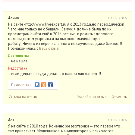
Алина
02.05.2016
На сайте -http://www.liveexpert.ru я с 2013 года,но переодически!
Чего мне только не обещали..Замуж я должна была по их
просмотрам выйти ещё в 2014 осенью, и родить здорового
малыша,потом устроиться на высокооплачиваемую
работу..Ничего из перечисленного не случилось даже близко!!!
Познакомилась с
Весь отзыв
Достоинства
не нашла!
Недостатки
если деньги некуда девать то вам на ливэксперт!!!
Поделиться:
Ссылка на отзыв
Жалоба на отзыв
Ответить
Аля
01.05.2016
Я на сайте с 2010 года. Конечно же эзотерики — это первое что
там привлекает. Мошенников, манипуляторов и психологов,