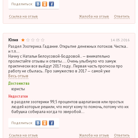
Поделиться:
Ссылка на отзыв
Жалоба на отзыв
Ответить
Юлия
14.05.2016
Раздел Эзотерика. Гадание. Открытие денежных потоков. Чистка..
и т.п…
Начну с Натальи Белоусовой-Бодровой.. — внимательно
пролистайте отзывы и ответы…. Очень улыбнуло что замуж
практически все выйдут 2017 году.. Первая часть прогноза про
работу не сбылась.. Про замужество в 2017 — самой уже
Весь отзыв
Достоинства
юристы
Недостатки
в разделе эзотерики 99,5 процентов шарлатанов или простых
людей которые решили, что могут кому то помочь, потому что их
бабушка собирала когда то зверобой…
Поделиться:
Ссылка на отзыв
Жалоба на отзыв
Ответить