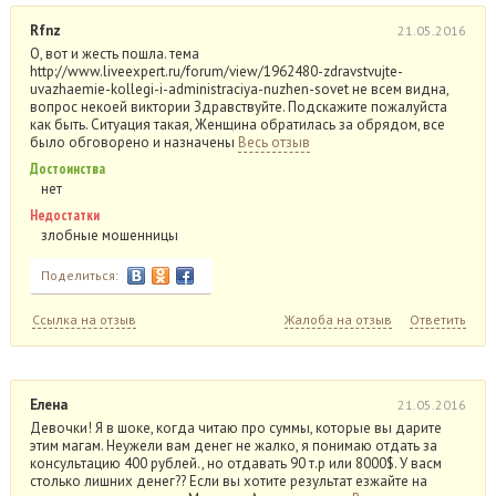
Rfnz
21.05.2016
О, вот и жесть пошла. тема
http://www.liveexpert.ru/forum/view/1962480-zdravstvujte-
uvazhaemie-kollegi-i-administraciya-nuzhen-sovet не всем видна,
вопрос некоей виктории Здравствуйте. Подскажите пожалуйста
как быть. Ситуация такая, Женщина обратилась за обрядом, все
было обговорено и назначены
Весь отзыв
Достоинства
нет
Недостатки
злобные мошенницы
Поделиться:
Ссылка на отзыв
Жалоба на отзыв
Ответить
Елена
21.05.2016
Девочки! Я в шоке, когда читаю про суммы, которые вы дарите
этим магам. Неужели вам денег не жалко, я понимаю отдать за
консультацию 400 рублей., но отдавать 90 т.р или 8000$. У васм
столько лишних денег?? Если вы хотите результат езжайте на