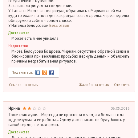
соединению с мужчиной.
Заказывала ритуал на соединение.
У Татьяны Мирте слетел ритуал, обратилась к Мириам с ней мы
куда то ехали на поезде т.как ритуал сошел с рельс, через неделю
обнаружила себя в черном списке.
У Натальи Белоусовой
Весь отзыв
Достоинства
Может есть я нне увидела
Недостатки
Мирте, Белоусова Бодрова, Мириам, отсутствие обратной связи и
блокировка при вежливых просьбах вернуть деньги и объяснить
причины несрабатывания ритуалов.
Поделиться:
Ссылка на отзыв
Жалоба на отзыв
Ответить
Ирина
06.05.2016
Тоже крик души… Миртэ да не просто ни о чем, а я больше года
жду результата ее работы… Сумму даже писать не буду. Боюсь у
самой сердце не выдержит.
Достоинства
Два- три эксперта в разделе эзотерики от силы что- то видят