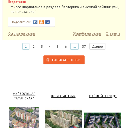
Недостатки
Много шарлатанов в разделе Эзотерика и высокий рейтинг, увы,
не показатель !
Поделиться:
Ссылка на отзыв
Жалоба на отзыв
Ответить
1
2
3
4
5
6
...
37
Далее
НАПИСАТЬ ОТЗЫВ
ЖК “БОЛЬШАЯ
ЖК «ГАРАНТИЯ»
ЖК “МОЙ ГОРОД”
ТАМАНСКАЯ”