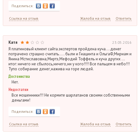
Поделиться:
Ссылка на отзыв
Жалоба на отзыв
Ответить
Катя
23.05.2016
Я платиновый клиент сайта.экспертов пройдена куча….денег
потрачено страшно считать….. были и Гиацинта и ОльгаФ,Мириам и
Янина Мстиславовна,Миртэ,Мефодий Тоффель и куча других …
итог: ничего не сбылось,ничего,ни у кого!!!! Все пальцем в небо!!!
Тупо собирание денег,нажива на горе людей.
Достоинства
Нет.
Недостатки
Все мошенники!!! Не кормите шарлатанов своими собственными
деньгами!
Поделиться:
Ссылка на отзыв
Жалоба на отзыв
Ответить