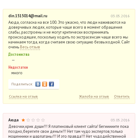
din.1515014@mail.ru
03.05.2016
Аюда, согласна на все 100. Это ужасно, что люди наживаются на
доверчивых людях, которые чаще всего в момент обращения
слабы, расстроены и не могут критически воспринимать
происходящее, поскольку ходить по экстрасенсам чаще всего мы
начинаем тогда, когда считаем свою ситуацию безвыходной. Сайт
очень
Весь отзыв
Достоинства
—
Недостатки
много
Поделиться:
Ссылка на отзыв
Жалоба на отзыв
Ответить
Аюда
03.05.2016
Девочки,крик души!!! Я платиновый клиент сайта! Бегииииите пока
поздно,берегите свои деньги!!! Нет там чудо экспертов,только
мошенники и шарлатаны!!! И это правда!!! Нет чудодейственной