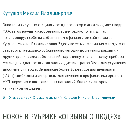
Кутушов Михаил
Владимирович
Онколог и хирург по специальности, профессор и академик, член-корр
МАА, автор научных изобретений, врач-токсиколог и т. д. Так
позиционирует себя на собственном официальном сайте доктор
Кутушов Михаил Владимирович. Здесь же есть информация о том, что он
разработал несколько собственных методик по лечению раковых и
других хронических заболеваний, портативную печень-почку, прибора
Мэтсис для диагностики онкологии, диссиметратор Dissa для улучшения
диссимметрии воды. Он написал более 20 книг, создал препараты
(БАДы) симбионты и синергисты для лечения и профилактики органов
ЖКТ, вирусных и инфекционных патологий. Является автором
нелинейной медицины.
Отзывов.net
\
Отзывы о людях
\
Кутушов Михаил Владимирович
НОВОЕ
В РУБРИКЕ «ОТЗЫВЫ О ЛЮДЯХ»