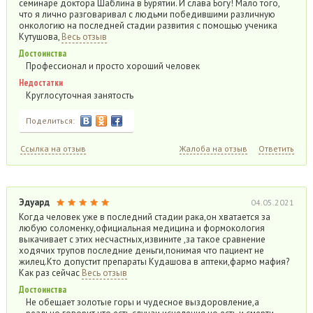
семинаре доктора Шаблина в Бурятии. И слава Богу! Мало того,
что я лично разговаривал с людьми победившими различную
онкологию на последней стадии развития с помощью ученика
Кутушова,
Весь отзыв
Достоинства
Профессионал и просто хороший человек
Недостатки
Круглосуточная занятость
Поделиться:
Ссылка на отзыв
Жалоба на отзыв
Ответить
Эдуард
04.05.2021
Когда человек уже в последний стадии рака,он хватается за
любую соломенку,официальная медицина и формокология
выкачивает с этих несчастных,извините ,за такое сравнение
ходячих трупов последние деньги,понимая что пациент не
жилец.Кто допустит препараты Кудашова в аптеки,фармо мафия?
Как раз сейчас
Весь отзыв
Достоинства
Не обещает золотые горы и чудесное выздоровление,а