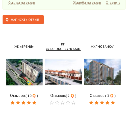
Ссылка на отзыв
Жалоба на отзыв
Ответить
НАПИСАТЬ ОТЗЫВ
КП
ЖК «ВРЕМЯ»
ЖК “МОЗАИКА”
«СТАРОКОРСУНСКАЯ»
Отзывов:
Отзывов:
Отзывов:
( 10
)
( 2
)
( 3
)