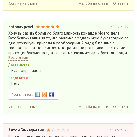
Ссылка на отзыв
Жалоба на отзыв
Ответить
antonov.pavel
26.07.2022
Хочу выразить большую благодарность команде Моего дела
Бухобслуживание за то, что реально подняли мою бухгалтерию со
дна, отряхнули, привели в удобоваримый вид)) Я понимаю,
сколько сил на это пришлось потратить, но вот в такое состояние
приходит бухучет, когда за год сменяешь четырех бухгалтеров, и
Весь отзыв
Достоинства
Все понравилось
Недостатки
Нету
Поделиться:
Ссылка на отзыв
Жалоба на отзыв
Ответить
Антон Геннадьевич
12.05.2022
Шарага, оплатили за год бух обслуживания, все подают не