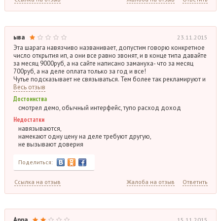
ыва
23.11.2015
Эта шарага навязчиво названивает, допустим говорю конкретное
число открытия ип, а они все равно звонят, и в конце типа давайте
за месяц 9000руб, а на сайте написано замануха- что за месяц
700руб, а на деле оплата только за год и все!
Чутье подсказывает не связываться. Тем более так рекламируют и
Весь отзыв
Достоинства
смотрел демо, обычный интерфейс, тупо расход доход
Недостатки
навязываются,
намекают одну цену на деле требуют другую,
не вызывают доверия
Поделиться:
Ссылка на отзыв
Жалоба на отзыв
Ответить
Anna
15.11.2015