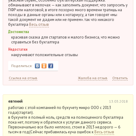
ужасный сервис, особенно бухгалтерская поддержка.
обманывают в мелочах — как заполнить документ, что запросить у
ПФР или налоговой, в итоге позорно много времени тратишь на
походы в данные органы или к нотариусу, а там говорят «мы
такой документ не дадим или не примем». так что никакого
бухгалтера
Весь отзыв
Достоинства
красивая сказка для стартапов и малого бизнеса, что можно
справиться без бухгалтера
Недостатки
накручивают положительные отзывы
Поделиться:
Ссылка на отзыв
Жалоба на отзыв
Ответить
евгений
13.03.2018
работаю с этой компанией по бухучету микро ООО с 2013
года(стартап).
в бухучете я полный ноль, средств на полноценного бухгалтера
пока нет, поэтому и обратился к услугам данного сервиса.
Первоначально все было неплохо, стоил в 2013 недорого — 6
тысяч в год(Сейчас прибавилась куча ошибок к
Весь отзыв