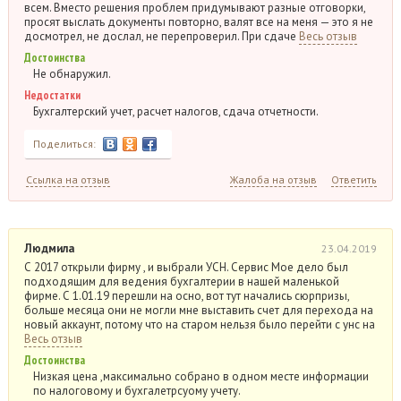
всем. Вместо решения проблем придумывают разные отговорки,
просят выслать документы повторно, валят все на меня — это я не
досмотрел, не дослал, не перепроверил. При сдаче
Весь отзыв
Достоинства
Не обнаружил.
Недостатки
Бухгалтерский учет, расчет налогов, сдача отчетности.
Поделиться:
Ссылка на отзыв
Жалоба на отзыв
Ответить
Людмила
23.04.2019
С 2017 открыли фирму , и выбрали УСН. Сервис Мое дело был
подходящим для ведения бухгалтерии в нашей маленькой
фирме. С 1.01.19 перешли на осно, вот тут начались сюрпризы,
больше месяца они не могли мне выставить счет для перехода на
новый аккаунт, потому что на старом нельзя было перейти с унс на
Весь отзыв
Достоинства
Низкая цена ,максимально собрано в одном месте информации
по налоговому и бухгалетрсуому учету.