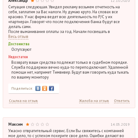
Александр
12.10.2020
Ситуация следующая. Увидел рекламу возьмем отчетность на
себя, заплатим за Вас налоги. Ну думаю круто. На словах все
красиво. У нас фирма ведет всю деятельность по Р/С у их
«партнера». Говорят что после подключения банка будут все
делать сами.
После выманивания оплаты за год. Начали посвещать в
Весь отзыв
Достоинства
Остутсвуют
Недостатки
Возврату ваши средства подлежат только в судебном порядке.
Служба поддержки вечно куда-то переподключает. Удаленной
помощи нет, напримет Тимвивер. Будут вам говорить куда тыкать
по вашему монитору
Поделиться:
Ссылка на отзыв
Жалоба на отзыв
Ответить
Максим
14.05.2019
Ужасно отвратительный сервис. Если Вы свяжитесь с компанией
мое дело, то с успехом похерите свое дело. Ошибки делают во