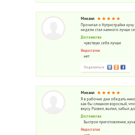
Михаил
Прочитал о Нутристрайке кучу 
недели стал намного лучше се
Достоинства
чувствую себя лучше
Недостатки
нет
Поделиться:
Михаил
Я в рабочие дни обедать нико
как бы слишком взрослый, чтоб
вкусу. Развел, выпил, забыл д
Достоинства
Быстрое приготовление, куч
Недостатки