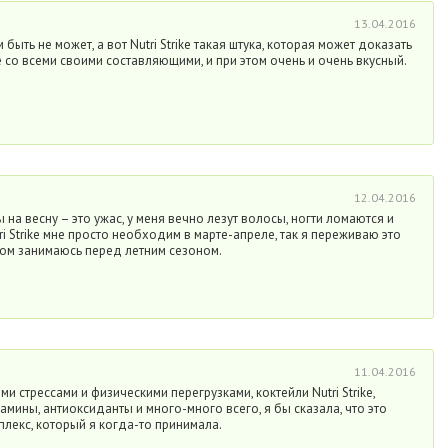
13.04.2016
быть не может, а вот Nutri Strike такая штука, которая может доказать
 со всеми своими составляющими, и при этом очень и очень вкусный.
12.04.2016
на весну – это ужас, у меня вечно лезут волосы, ногти ломаются и
ri Strike мне просто необходим в марте-апреле, так я переживаю это
том занимаюсь перед летним сезоном.
11.04.2016
и стрессами и физическими перегрузками, коктейли Nutri Strike,
амины, антиоксиданты и много-много всего, я бы сказала, что это
лекс, который я когда-то принимала.