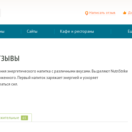
Написать отзыв
До
ны
Сайты
Кафе и рестораны
Е
отзывы
ния энергетического напитка с различными вкусами. Выделяют NutriStrike
роженного.
Первый напиток заряжает энергией и ускоряет
аться сил.
жительные
65