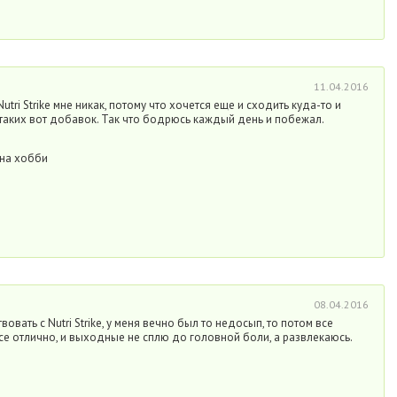
11.04.2016
Nutri Strike мне никак, потому что хочется еще и сходить куда-то и
з таких вот добавок. Так что бодрюсь каждый день и побежал.
 на хобби
08.04.2016
овать с Nutri Strike, у меня вечно был то недосып, то потом все
се отлично, и выходные не сплю до головной боли, а развлекаюсь.