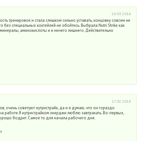
10.03.2016
ость тренировок и стала слишком сильно уставать, концовку совсем не
то без специальных коктейлей не обойтись. Выбрала Nutri Strike как
минералы, аминокислоты и и ничего лишнего. Действительно
17.02.2016
в, очень советуют нутристрайк, да и я думаю, что он гораздо
на работе.Я нутристрайком энерджи люблю завтракать. Во-первых,
хорошо бодрит. Самое то для начала рабочего дня.
т