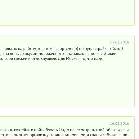
17.02.2016
 шпильках на работу, то я тоже спортсмен))) но нутристрайк люблю. С
 а на ночь со вкусом мороженного – засыпаю легко и глубоким
ю себя свежей и отдохнувшей. Для Москвы то, что надо.
16.02.2016
 выпить коктейль и пойти бухать. Надо пересмотреть свой образ жизни
ает, он помогает организму своими витаминами, а спасти себя мы сами