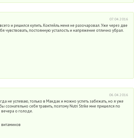
07.04.2016
всего и решился купить. Коктейль меня не разочаровал. Уже через две
бя чувствовать, постоянную усталость и напряжение отлично убрал.
06.04.2016
гда не успеваю, только в Макдак и можно успеть забежать, но я уже
ы сознательно себя травить, поэтому Nutri Strike мне пришелся по
о вечера о голоде.
а витаминов