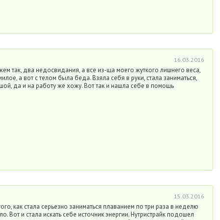
16.03.2016
жем так, два недосвидания, а все из-ща моего жуткого лишнего веса,
милое, а вот с телом была беда. Взяла себя в руки, стала заниматься,
шой, да и на работу же хожу. Вот так и нашла себе в помощь
15.03.2016
ого, как стала серьезно заниматься плаванием по три раза в неделю
ло. Вот и стала искать себе источник энергии. Нутристрайк подошел