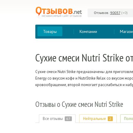
Отзывов:
90037
(+0)
Товары
Компании
Магази
Сухие
смеси Nutri Strike 
Сухие смеси Nutri Strike предназначены для приготовле
Energy со вкусом кофе и NutriStrike Relax со вкусом мо
кровообращение, второй помогает расслабиться и набр
Отзывы
о Сухие смеси Nutri Strike
Все отзывы
Нейтральные
Поло
67
2