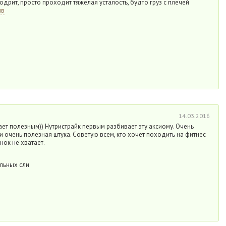
одрит, просто проходит тяжелая усталость, будто груз с плечей
ыв
14.03.2016
ает полезным)) Нутристрайк первым разбивает эту аксиому. Очень
, и очень полезная штука. Советую всем, кто хочет походить на фитнес
енок не хватает.
льных сли