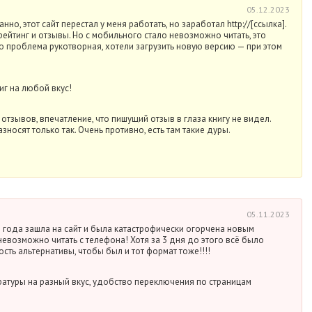
05.12.2023
анно, этот сайт перестал у меня работать, но заработал http://[ссылка].
рейтинг и отзывы. Но с мобильного стало невозможно читать, это
о проблема рукотворная, хотели загрузить новую версию — при этом
иг на любой вкус!
тзывов, впечатление, что пишущий отзыв в глаза книгу не видел.
зносят только так. Очень противно, есть там такие дуры.
05.11.2023
3 года зашла на сайт и была катастрофически огорчена новым
евозможно читать с телефона! Хотя за 3 дня до этого всё было
ть альтернативы, чтобы был и тот формат тоже!!!!
атуры на разный вкус, удобство переключения по страницам