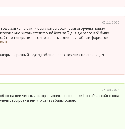
05.11.2023
3 года зашла на сайт и была катастрофически огорчена новым
евозможно читать с телефона! Хотя за 3 дня до этого всё было
сайт, но теперь не знаю что делать с этим неудобным форматом.
тзыв
атуры на разный вкус, удобство переключения по страницам
25.08.2023
юблю на нём читать и смотреть книжные новинки Но сейчас сайт снова
очень расстроена тем что сайт заблакирован.