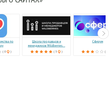
омства по
Школа продавцов и
Сферум
иру
менеджеров Wildberries...
( 0
)
( 3
)
( 9