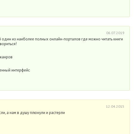
06.07.2019
й один из наиболее полных онлайн-порталов где можно читать книги
овориться!
 жанров
енный интерфейс
12.04.2015
сли, а нам в душу плюнули и растерли