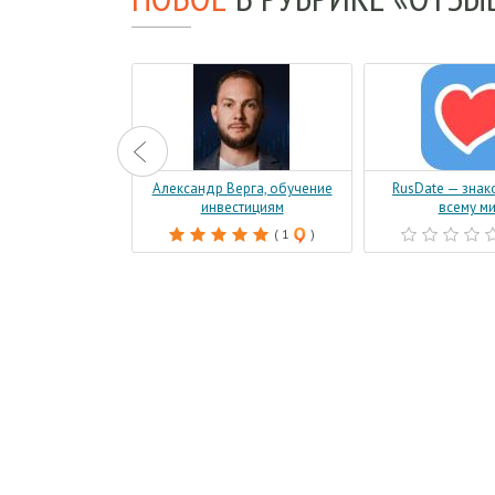
EF.RU
Александр Верга, обучение
RusDate — знак
инвестициям
всему м
( 1
)
( 1
)