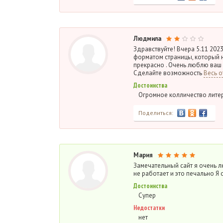
Людмила
Здравствуйте! Вчера 5.11 202
форматом страницы, который н
прекрасно . Очень люблю ваш 
Сделайте возможность
Весь о
Достоинства
Огромное колличество литер
Поделиться:
Мария
Замечательный сайт я очень л
не работает и это печально Я 
Достоинства
Супер
Недостатки
нет