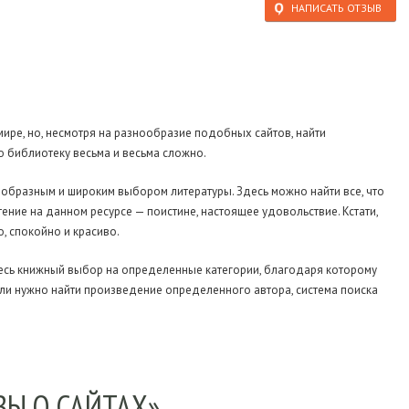
НАПИСАТЬ ОТЗЫВ
ире, но, несмотря на разнообразие подобных сайтов, найти
ю библиотеку
весьма и весьма сложно.
ообразным и широким выбором литературы. Здесь можно найти все, что
тение на данном ресурсе — поистине, настоящее удовольствие. Кстати,
о, спокойно и красиво.
есь книжный выбор на определенные категории, благодаря которому
если нужно найти произведение определенного автора, система поиска
ВЫ О САЙТАХ»