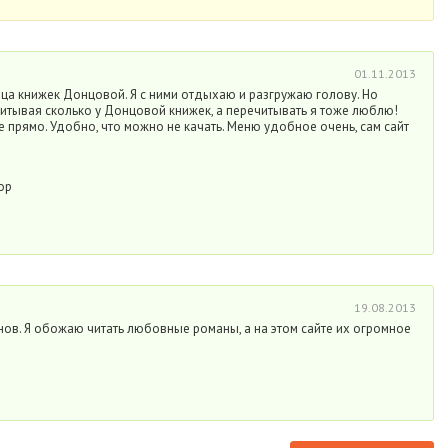
01.11.2013
ица книжек Донцовой. Я с ними отдыхаю и разгружаю голову. Но
итывая сколько у Донцовой книжек, а перечитывать я тоже люблю!
е прямо. Удобно, что можно не качать. Меню удобное очень, сам сайт
ор
19.08.2013
ов. Я обожаю читать любовные романы, а на этом сайте их огромное