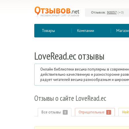
Отзывов:
90037
(+0)
Товары
Компании
Магази
LoveRead.
ec отзывы
Онлайн библиотеки весьма популярны в современно
действительно качественную и разносторонне разви
радует читателей весьма разнообразным и широким 
Отзывы о сайте LoveRead.
ec
Все отзывы
Отрицательные
Ней
8
2