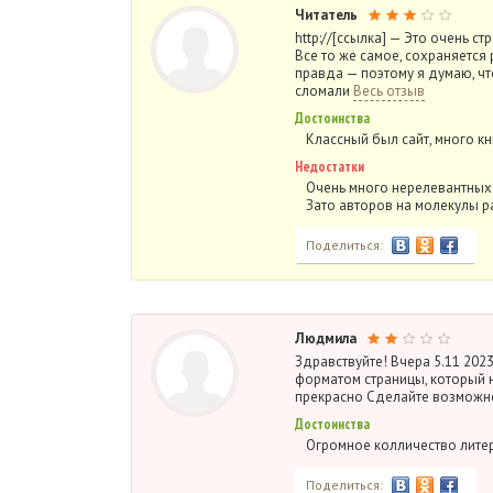
Читатель
http://[ссылка] — Это очень стр
Все то же самое, сохраняется 
правда — поэтому я думаю, чт
сломали
Весь отзыв
Достоинства
Классный был сайт, много кн
Недостатки
Очень много нерелевантных о
Зато авторов на молекулы ра
Поделиться:
Людмила
Здравствуйте! Вчера 5.11 202
форматом страницы, который н
прекрасно Сделайте возможнос
Достоинства
Огромное колличество литер
Поделиться: