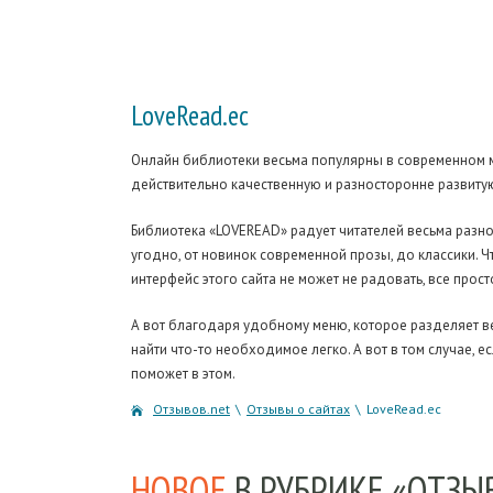
LoveRead.ec
Онлайн библиотеки весьма популярны в современном м
действительно качественную и разносторонне развиту
Библиотека «LOVEREAD» радует читателей весьма разн
угодно, от новинок современной прозы, до классики. Ч
интерфейс этого сайта не может не радовать, все прост
А вот благодаря удобному меню, которое разделяет в
найти что-то необходимое легко. А вот в том случае, 
поможет в этом.
Отзывов.net
\
Отзывы о сайтах
\
LoveRead.ec
НОВОЕ
В РУБРИКЕ «ОТЗЫ