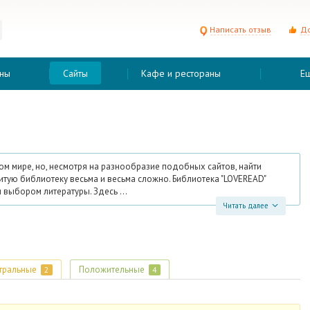
Написать отзыв
До
ны
Сайты
Кафе и рестораны
Е
м мире, но, несмотря на разнообразие подобных сайтов, найти
тую библиотеку весьма и весьма сложно. Библиотека "LOVEREAD"
выбором литературы. Здесь ...
Читать далее
тральные
Положительные
2
4