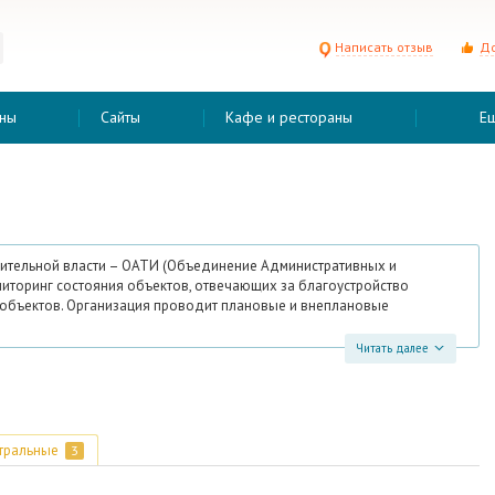
Написать отзыв
До
ны
Сайты
Кафе и рестораны
Е
нительной власти – ОАТИ (Объединение Административных и
ниторинг состояния объектов, отвечающих за благоустройство
 объектов. Организация проводит плановые и внеплановые
Читать далее
тральные
3