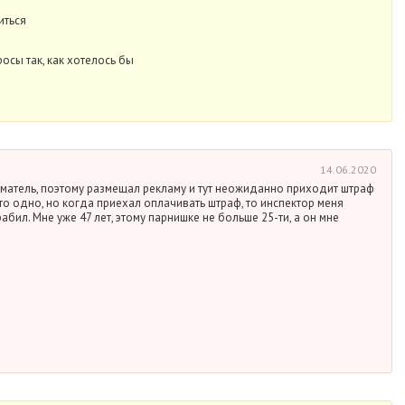
иться
осы так, как хотелось бы
14.06.2020
атель, поэтому размещал рекламу и тут неожиданно приходит штраф
то одно, но когда приехал оплачивать штраф, то инспектор меня
рабил. Мне уже 47 лет, этому парнишке не больше 25-ти, а он мне