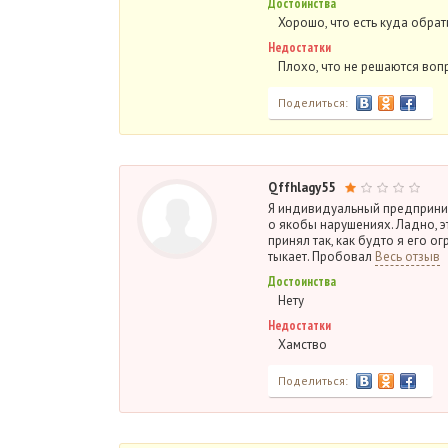
Достоинства
Хорошо, что есть куда обрат
Недостатки
Плохо, что не решаются вопр
Поделиться:
Qffhlagy55
Я индивидуальный предприним
о якобы нарушениях. Ладно, э
принял так, как будто я его ог
тыкает. Пробовал
Весь отзыв
Достоинства
Нету
Недостатки
Хамство
Поделиться: