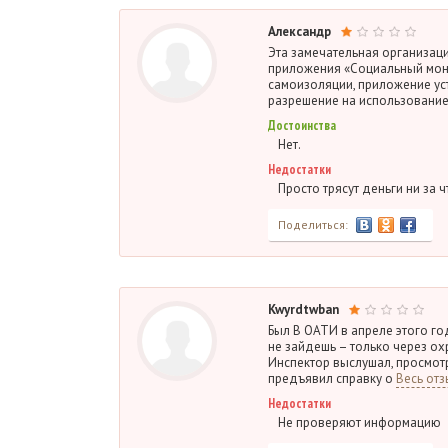
Александр
Эта замечательная организаци
приложения «Социальный мони
самоизоляции, приложение уст
разрешение на использовани
Достоинства
Нет.
Недостатки
Просто трясут деньги ни за ч
Поделиться:
Kwyrdtwban
Был В ОАТИ в апреле этого год
не зайдешь – только через ох
Инспектор выслушал, просмотре
предъявил справку о
Весь отз
Недостатки
Не проверяют информацию