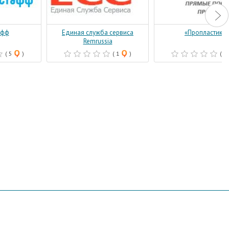
афф
Единая служба сервиса
«Пропластик»
Remrussia
( 5
)
( 1
)
( 1
икации отзывов
Карта сайта
Copyright 2011-20
администрации и 
посетителями сай