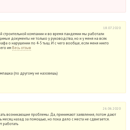
18.07.2020
ой строительной компании и во время пандемии мы работали
имые документы не только у руководства, но и у меня на всяк
трафа о нарушении по 4-5 тыщ. И с чего вообще, если меня никто
чего им
Весь отзыв
мпашка (по другому не назовешь)
26.06.2020
ешать возникающие проблемы. Да, принимают заявления, потом дают
ь месяц назад за помощью, но пока дело с места не сдвигается.
т работать