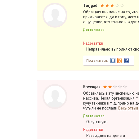
Turjgad
Обращаю внимание на то, что 
придираются, да к тому, чего
ощущение, что только и ждут,
Достоинства
–-
Недостатки
Неправильно выполняют сво
Поделиться:
Erweugas
Обратилась в эту инспекцию 
массива. Некая организация *
кучу техники и т. д. прямо н
чуть ли не послали
Весь отзыв
Достоинства
Отсутствуют
Недостатки
Разводняк на деньги