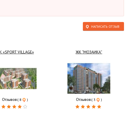
НАПИСАТЬ ОТЗЫВ
К «SPORT VILLAGE»
ЖК “МОЗАИКА”
Отзывов:
Отзывов:
( 8
)
( 3
)