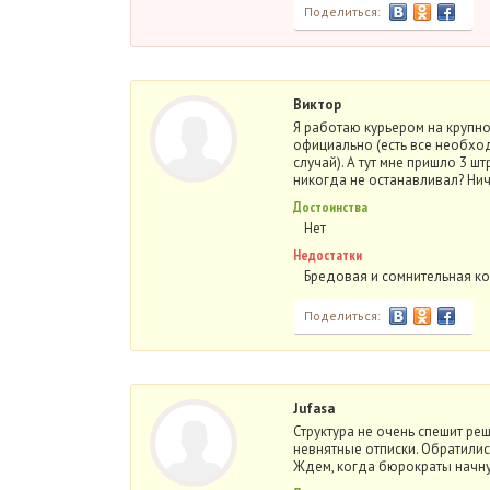
Поделиться:
Виктор
Я работаю курьером на крупн
официально (есть все необход
случай). А тут мне пришло 3 ш
никогда не останавливал? Ни
Достоинства
Нет
Недостатки
Бредовая и сомнительная ко
Поделиться:
Jufasa
Структура не очень спешит р
невнятные отписки. Обратилис
Ждем, когда бюрократы начну