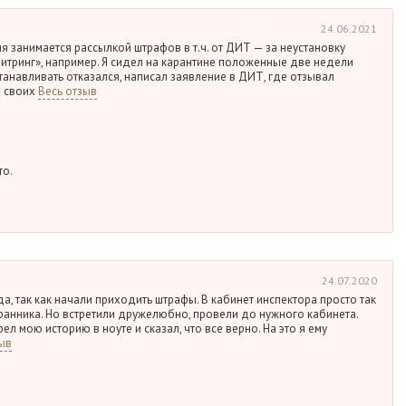
24.06.2021
я занимается рассылкой штрафов в т.ч. от ДИТ — за неустановку
тринг», например. Я сидел на карантине положенные две недели
анавливать отказался, написал заявление в ДИТ, где отзывал
е своих
Весь отзыв
то.
24.07.2020
а, так как начали приходить штрафы. В кабинет инспектора просто так
ранника. Но встретили дружелюбно, провели до нужного кабинета.
л мою историю в ноуте и сказал, что все верно. На это я ему
ыв