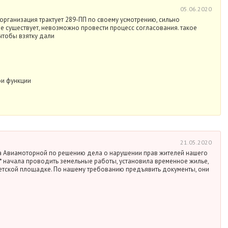
05.06.2020
организация трактует 289-ПП по своему усмотрению, сильно
 не существует, невозможно провести процесс согласования. такое
 чтобы взятку дали
и функции
21.05.2020
на Авиамоторной по решению дела о нарушении прав жителей нашего
** начала проводить земельные работы, установила временное жилье,
а детской площадке. По нашему требованию предъявить документы, они