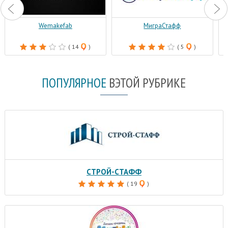
Wemakefab
МиграСтафф
( 14
)
( 5
)
ПОПУЛЯРНОЕ
В
ЭТОЙ РУБРИКЕ
СТРОЙ-СТАФФ
( 19
)