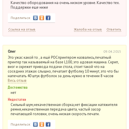
Качество обородования на очень низком уровне. Качество тех.
Поддержки еще ниже
Поделиться:
Ссылка на отзыв
Жалоба на отзыв
Ответить
Олег
09.04.2015
Это ужас какой то , а ещё РОСпринтером назвались,печатный
принтер так называемый на базе L100, это адовая машина. Скрип,
визг и скрежет привода подачи стола, стоит такой что на
соседних этажах слышно, печатает футболку 10 минут, это что бы
напечатать 40 штук футболок за день нужно в течении 8 часов
Весь отзыв
Достоинства
нет
Недостатки
Сильный шум,некачественная сборка,нет фиксации натяжителя
ремня,некачественная передача цвета, частый засор
печатающей головки, очень низкая скорость печати.
Поделиться: