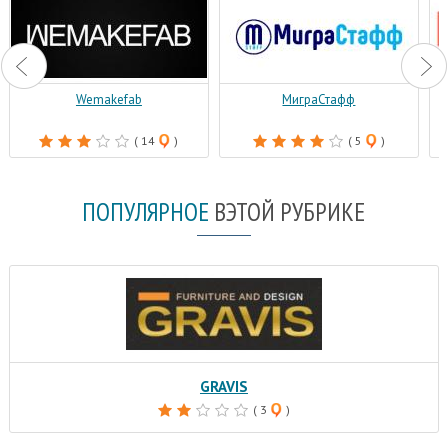
Wemakefab
МиграСтафф
( 14
)
( 5
)
ПОПУЛЯРНОЕ
В
ЭТОЙ РУБРИКЕ
GRAVIS
( 3
)