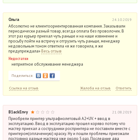
Ольга
24.10.2019
Абсолютно не клиентоориентированная компания. Заказывали
периодически разный товар, всегда оплата без проволочек. В
этот раз курьер приехал чуть раньше и на наше извинение и
просьбу пойти на встречу и отгрузить чуть раньше, менеджер
недовольным тоном ответила «я же говорила, я же
предупреждала»
Весь отзыв
Недостатки
неприятное обслуживание менеджера
Поделиться:
Ссылка на отзыв
Жалоба на отзыв
Ответить
B1ackEnvy
21.08.2019
Приобрели принтер ультрафиолетовый А2+UV. + ввод в
эксплуатацию. Ввод в эксплуатацию прошел коряво потому что
мастер приехал а сострудники роспринтера не поставили вместе с
принтером(оплаченную) краску. Ну и пошли проблемы приезжали
постоянно разные мастера уже около 5 раз. Последние два