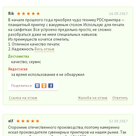
Rik
16.03.2017
В начале прошлого года приобрел чудо технику РОСпринтера —
планшетный принтер с вакуумным столом. Использую для печати
на салфетках. Все устроено предельно просто, не сложно
разобраться даже не имея специальных навыков.
Из преимуществ хочется отметить:
1. Отличное качество печати;
2. Надежность
Весь отзыв
Достоинства
качество, сервис
Недостатки
за время использования я не обнаружил
Поделиться:
Ссылка на отзыв
Жалоба на отзыв
Ответить
elf
12.03.2017
Сторонник отечественного производства, поэтому намеренно
искал производителя сувенирных принтеров на нашем рынке. Так