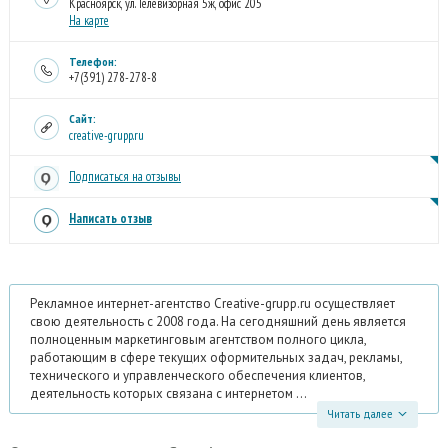
Красноярск, ул. Телевизорная 5ж, офис 205
На карте
Телефон:
+7(391) 278-278-8
Сайт:
creative-grupp.ru
Подписаться на отзывы
Написать отзыв
Рекламное интернет-агентство Creative-grupp.ru осуществляет
свою деятельность с 2008 года. На сегодняшний день является
полноценным маркетинговым агентством полного цикла,
работающим в сфере текущих оформительных задач, рекламы,
технического и управленческого обеспечения клиентов,
деятельность которых связана с интернетом ...
Читать далее