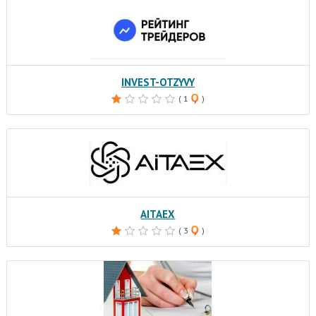
INVEST-OTZYVY
( 1
)
AITAEX
( 3
)