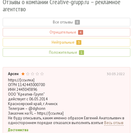
Отзывы о компании Creative-grupp.
ru – рекламное
агентство
Все отзывы
8
Отрицательные
4
Нейтральные
3
Положительные
1
Арсен
30.03.2022
https://[ссылка]
ОГРН 1142443000700
ИНН 2443043896
ООО “Креатив-Групп”
действует с 06.05.2014
Красноярский край, г.Ачинск
Телеграм – @dghonn
Заказчик на FL – https://[ссылка]
Не буду описывать, каким именно образом Евгений Анатольевич в
одностороннем порядке отказался выполнять взятые
Весь отзыв
Достоинства