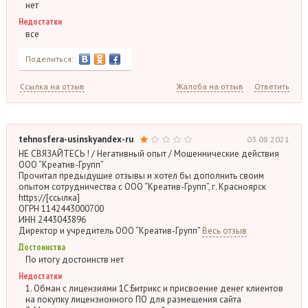
нет
Недостатки
все
Поделиться:
Ссылка на отзыв
Жалоба на отзыв
Ответить
tehnosfera-usinskyandex-ru
03.08.2021
НЕ СВЯЗАЙТЕСЬ ! / Негативный опыт / Мошеннические действия
ООО “Креатив-Групп”
Прочитал предыдущие отзывы и хотел бы дополнить своим
опытом сотрудничества с ООО “Креатив-Групп”, г. Красноярск
https://[ссылка]
ОГРН 1142443000700
ИНН 2443043896
Директор и учредитель ООО “Креатив-Групп”
Весь отзыв
Достоинства
По итогу достоинств нет
Недостатки
1. Обман с лицензиями 1С:Битрикс и присвоение денег клиентов
на покупку лицензионного ПО для размещения сайта