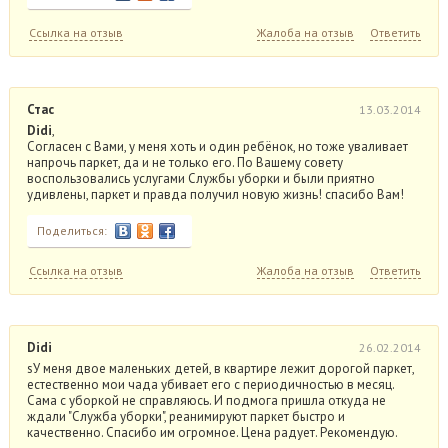
Ссылка на отзыв
Жалоба на отзыв
Ответить
Стас
13.03.2014
Didi
,
Согласен с Вами, у меня хоть и один ребёнок, но тоже уваливает
напрочь паркет, да и не только его. По Вашему совету
воспользовались услугами Службы уборки и были приятно
удивлены, паркет и правда получил новую жизнь! спасибо Вам!
Поделиться:
Ссылка на отзыв
Жалоба на отзыв
Ответить
Didi
26.02.2014
sУ меня двое маленьких детей, в квартире лежит дорогой паркет,
естественно мои чада убивает его с периодичностью в месяц.
Сама с уборкой не справляюсь. И подмога пришла откуда не
ждали "Служба уборки", реанимируют паркет быстро и
качественно. Спасибо им огромное. Цена радует. Рекомендую.