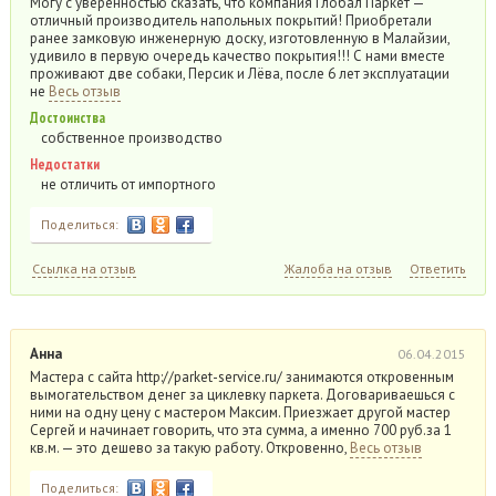
Могу с уверенностью сказать, что компания Глобал Паркет —
отличный производитель напольных покрытий! Приобретали
ранее замковую инженерную доску, изготовленную в Малайзии,
удивило в первую очередь качество покрытия!!! С нами вместе
проживают две собаки, Персик и Лёва, после 6 лет эксплуатации
не
Весь отзыв
Достоинства
собственное производство
Недостатки
не отличить от импортного
Поделиться:
Ссылка на отзыв
Жалоба на отзыв
Ответить
Анна
06.04.2015
Мастера с сайта http://parket-service.ru/ занимаются откровенным
вымогательством денег за циклевку паркета. Договариваешься с
ними на одну цену с мастером Максим. Приезжает другой мастер
Сергей и начинает говорить, что эта сумма, а именно 700 руб.за 1
кв.м. — это дешево за такую работу. Откровенно,
Весь отзыв
Поделиться: