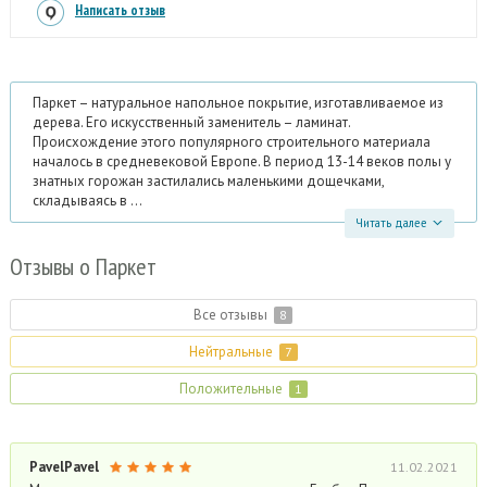
Написать отзыв
Паркет – натуральное напольное покрытие, изготавливаемое из
дерева. Его искусственный заменитель – ламинат.
Происхождение этого популярного строительного материала
началось в средневековой Европе. В период 13-14 веков полы у
знатных горожан застилались маленькими дощечками,
складываясь в ...
Читать далее
Отзывы
о Паркет
Все отзывы
8
Нейтральные
7
Положительные
1
PavelPavel
11.02.2021