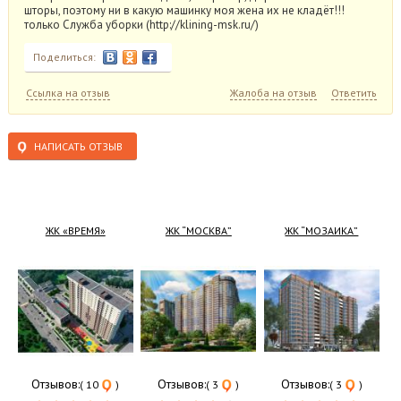
шторы, поэтому ни в какую машинку моя жена их не кладёт!!!
только Служба уборки (http://klining-msk.ru/)
Поделиться:
Ссылка на отзыв
Жалоба на отзыв
Ответить
НАПИСАТЬ ОТЗЫВ
ЖК «ВРЕМЯ»
ЖК “МОСКВА”
ЖК “МОЗАИКА”
Отзывов:
Отзывов:
Отзывов:
( 10
)
( 3
)
( 3
)