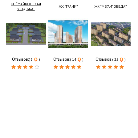
КП “МАЙКОПСКАЯ
ЖК “ГРАНИ”
ЖК “МЕГА-ПОБЕДА”
УСАДЬБА”
Отзывов:
Отзывов:
Отзывов:
( 5
)
( 14
)
( 25
)