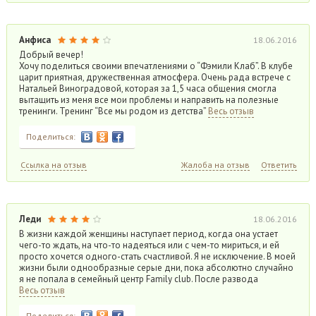
Анфиса
18.06.2016
Добрый вечер!
Хочу поделиться своими впечатлениями о “Фэмили Клаб”. В клубе
царит приятная, дружественная атмосфера. Очень рада встрече с
Натальей Виноградовой, которая за 1,5 часа общения смогла
вытащить из меня все мои проблемы и направить на полезные
тренинги. Тренинг “Все мы родом из детства”
Весь отзыв
Поделиться:
Ссылка на отзыв
Жалоба на отзыв
Ответить
Леди
18.06.2016
В жизни каждой женщины наступает период, когда она устает
чего-то ждать, на что-то надеяться или с чем-то мириться, и ей
просто хочется одного-стать счастливой. Я не исключение. В моей
жизни были однообразные серые дни, пока абсолютно случайно
я не попала в семейный центр Family club. После развода
Весь отзыв
Поделиться: