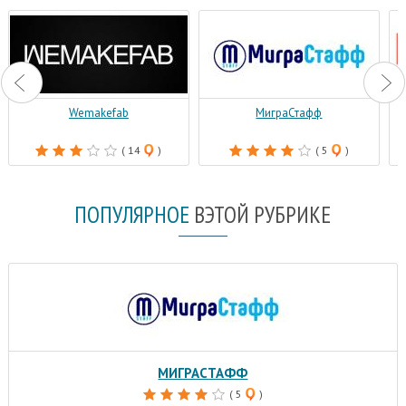
Wemakefab
МиграСтафф
( 14
)
( 5
)
ПОПУЛЯРНОЕ
В
ЭТОЙ РУБРИКЕ
МИГРАСТАФФ
( 5
)