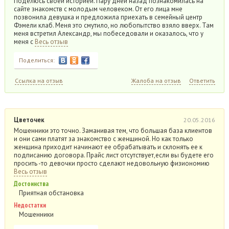
Поделюсь своей историей. Пару дней назад познакомилась на
сайте знакомств с молодым человеком. От его лица мне
позвонила девушка и предложила приехать в семейный центр
Фэмели клаб. Меня это смутило, но любопытство взяло вверх. Там
меня встретил Александр, мы побеседовали и оказалось, что у
меня с
Весь отзыв
Поделиться:
Ссылка на отзыв
Жалоба на отзыв
Ответить
Цветочек
20.05.2016
Мошенники это точно. Заманивая тем, что большая база клиентов
и они сами платят за знакомство с женщиной. Но как только
женщина приходит начинают ее обрабатывать и склонять ее к
подписанию договора. Прайс лист отсутствует,если вы будете его
просить -то девочки просто сделают недовольную физиономию
Весь отзыв
Достоинства
Приятная обстановка
Недостатки
Мошенники