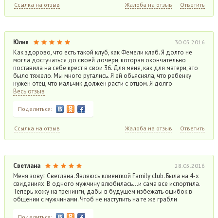
Ссылка на отзыв
Жалоба на отзыв
Ответить
Юлия
30.05.2016
Как здорово, что есть такой клуб, как Фемели клаб. Я долго не
могла достучаться до своей дочери, которая окончательно
поставила на себе крест в свои 36. Для меня, как для матери, это
было тяжело. Мы много ругались. Я ей обьясняла, что ребенку
нужен отец, что мальчик должен расти с отцом. Я долго
Весь отзыв
Поделиться:
Ссылка на отзыв
Жалоба на отзыв
Ответить
Светлана
28.05.2016
Меня зовут Светлана. Являюсь клиенткой Family club. Была на 4-х
свиданиях. В одного мужчину влюбилась…и сама все испортила.
Теперь хожу на тренинги, дабы в будущем избежать ошибок в
общении с мужчинами. Чтоб не наступить на те же грабли
Поделиться: