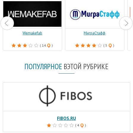
Wemakefab
МиграСтафф
( 14
)
( 5
)
ПОПУЛЯРНОЕ
В
ЭТОЙ РУБРИКЕ
FIBOS.RU
( 4
)