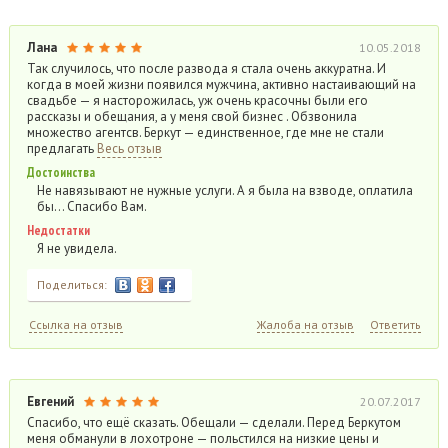
Лана
10.05.2018
Так случилось, что после развода я стала очень аккуратна. И
когда в моей жизни появился мужчина, активно настаивающий на
свадьбе — я насторожилась, уж очень красочны были его
рассказы и обещания, а у меня свой бизнес . Обзвонила
множество агентсв. Беркут — единственное, где мне не стали
предлагать
Весь отзыв
Достоинства
Не навязывают не нужные услуги. А я была на взводе, оплатила
бы… Спасибо Вам.
Недостатки
Я не увидела.
Поделиться:
Ссылка на отзыв
Жалоба на отзыв
Ответить
Евгений
20.07.2017
Спасибо, что ещё сказать. Обещали — сделали. Перед Беркутом
меня обманули в лохотроне — польстился на низкие цены и