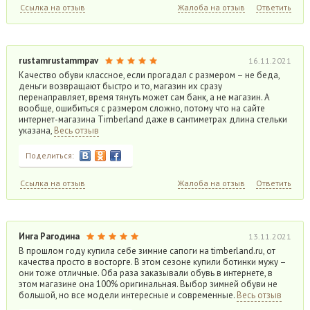
Ссылка на отзыв
Жалоба на отзыв
Ответить
rustamrustammpav
16.11.2021
Качество обуви классное, если прогадал с размером – не беда,
деньги возвращают быстро и то, магазин их сразу
перенаправляет, время тянуть может сам банк, а не магазин. А
вообще, ошибиться с размером сложно, потому что на сайте
интернет-магазина Timberland даже в сантиметрах длина стельки
указана,
Весь отзыв
Поделиться:
Ссылка на отзыв
Жалоба на отзыв
Ответить
Инга Рагодина
13.11.2021
В прошлом году купила себе зимние сапоги на timberland.ru, от
качества просто в восторге. В этом сезоне купили ботинки мужу –
они тоже отличные. Оба раза заказывали обувь в интернете, в
этом магазине она 100% оригинальная. Выбор зимней обуви не
большой, но все модели интересные и современные.
Весь отзыв