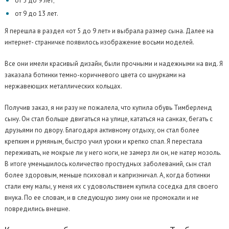
от 5 до 9 лет;
от 9 до 13 лет.
Я перешла в раздел «от 5 до 9 лет» и выбрала размер сына. Далее на
интернет- страничке появилось изображение восьми моделей.
Все они имели красивый дизайн, были прочными и надежными на вид. Я
заказала ботинки темно-коричневого цвета со шнурками на
нержавеющих металлических кольцах.
Получив заказ, я ни разу не пожалела, что купила обувь Тимберленд
сыну. Он стал больше двигаться на улице, кататься на санках, бегать с
друзьями по двору. Благодаря активному отдыху, он стал более
крепким и румяным, быстро учил уроки и крепко спал. Я перестала
переживать, не мокрые ли у него ноги, не замерз ли он, не натер мозоль.
В итоге уменьшилось количество простудных заболеваний, сын стал
более здоровым, меньше психовал и капризничал. А, когда ботинки
стали ему малы, у меня их с удовольствием купила соседка для своего
внука. По ее словам, и в следующую зиму они не промокали и не
повредились внешне.