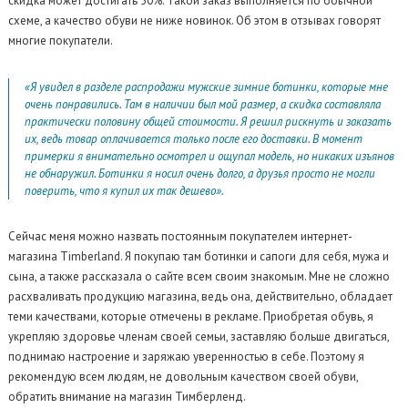
скидка может достигать 50%. Такой заказ выполняется по обычной
схеме, а качество обуви не ниже новинок. Об этом в отзывах говорят
многие покупатели.
«Я увидел в разделе распродажи мужские зимние ботинки, которые мне
очень понравились. Там в наличии был мой размер, а скидка составляла
практически половину общей стоимости. Я решил рискнуть и заказать
их, ведь товар оплачивается только после его доставки. В момент
примерки я внимательно осмотрел и ощупал модель, но никаких изъянов
не обнаружил. Ботинки я носил очень долго, а друзья просто не могли
поверить, что я купил их так дешево».
Сейчас меня можно назвать постоянным покупателем интернет-
магазина Timberland. Я покупаю там ботинки и сапоги для себя, мужа и
сына, а также рассказала о сайте всем своим знакомым. Мне не сложно
расхваливать продукцию магазина, ведь она, действительно, обладает
теми качествами, которые отмечены в рекламе. Приобретая обувь, я
укрепляю здоровье членам своей семьи, заставляю больше двигаться,
поднимаю настроение и заряжаю уверенностью в себе. Поэтому я
рекомендую всем людям, не довольным качеством своей обуви,
обратить внимание на магазин Тимберленд.