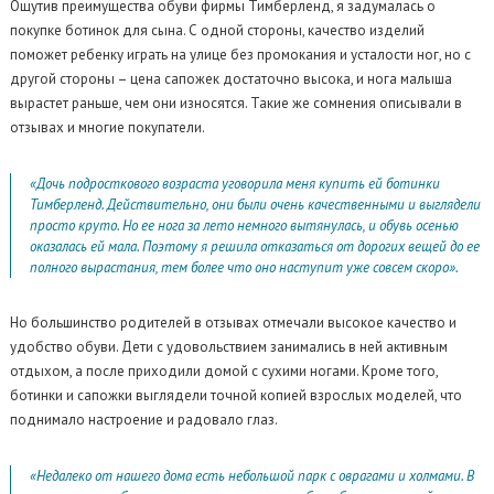
Ощутив преимущества обуви фирмы Тимберленд, я задумалась о
покупке ботинок для сына. С одной стороны, качество изделий
поможет ребенку играть на улице без промокания и усталости ног, но с
другой стороны – цена сапожек достаточно высока, и нога малыша
вырастет раньше, чем они износятся. Такие же сомнения описывали в
отзывах и многие покупатели.
«Дочь подросткового возраста уговорила меня купить ей ботинки
Тимберленд. Действительно, они были очень качественными и выглядели
просто круто. Но ее нога за лето немного вытянулась, и обувь осенью
оказалась ей мала. Поэтому я решила отказаться от дорогих вещей до ее
полного вырастания, тем более что оно наступит уже совсем скоро».
Но большинство родителей в отзывах отмечали высокое качество и
удобство обуви. Дети с удовольствием занимались в ней активным
отдыхом, а после приходили домой с сухими ногами. Кроме того,
ботинки и сапожки выглядели точной копией взрослых моделей, что
поднимало настроение и радовало глаз.
«Недалеко от нашего дома есть небольшой парк с оврагами и холмами. В