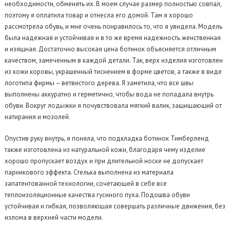
необходимости, обменять их. В моем случае размер полностью совпал,
поэтому я оплатила товар и отнесла его домой. Там я хорошо
рассмотрела обувь, и мне очень понравилось то, что я увидела. Модель
была надежная и устойчивая и в то же время надежность женственная
и изящная. Достаточно высокая цена ботинок объясняется отличным
качеством, замеченным в каждой детали. Так, верх изделия изготовлен
из кожи коровы, украшенный тиснением в форме цветов, а также в виде
логотипа фирмы – ветвистого дерева. Я заметила, что все швы
выполнены аккуратно и герметично, чтобы вода не попадала внутрь
обуви. Вокруг лодыжки я почувствовала мягкий валик, защищающий от
натирания и мозолей.
Опустив руку внутрь, я поняла, что подкладка ботинок Тимберленд
также изготовлена из натуральной кожи, благодаря чему изделие
хорошо пропускает воздух и при длительной носке не допускает
парникового эффекта. Стелька выполнена из материала
запатентованной технологии, сочетающей в себе все
теплоизоляционные качества гусиного пуха. Подошва обуви
устойчивая и гибкая, позволяющая совершать различные движения, без
излома в верхней части модели.