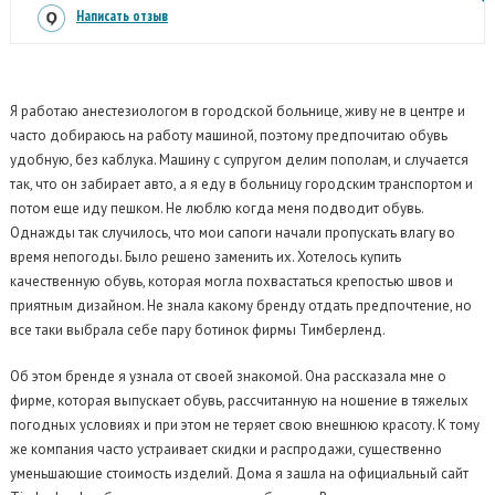
Написать отзыв
Я работаю анестезиологом в городской больнице, живу не в центре и
часто добираюсь на работу машиной, поэтому предпочитаю обувь
удобную, без каблука. Машину с супругом делим пополам, и случается
так, что он забирает авто, а я еду в больницу городским транспортом и
потом еще иду пешком. Не люблю когда меня подводит обувь.
Однажды так случилось, что мои сапоги начали пропускать влагу во
время непогоды. Было решено заменить их. Хотелось купить
качественную обувь, которая могла похвастаться крепостью швов и
приятным дизайном. Не знала какому бренду отдать предпочтение, но
все таки выбрала себе пару ботинок фирмы Тимберленд.
Об этом бренде я узнала от своей знакомой. Она рассказала мне о
фирме, которая выпускает обувь, рассчитанную на ношение в тяжелых
погодных условиях и при этом не теряет свою внешнюю красоту. К тому
же компания часто устраивает скидки и распродажи, существенно
уменьшающие стоимость изделий. Дома я зашла на официальный сайт