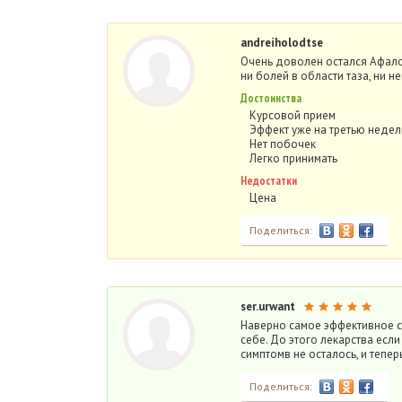
andreiholodtse
Очень доволен остался Афалой
ни болей в области таза, ни 
Достоинства
Курсовой прием
Эффект уже на третью неде
Нет побочек
Легко принимать
Недостатки
Цена
Поделиться:
ser.urwant
Наверно самое эффективное с
себе. До этого лекарства если
симптомв не осталось, и тепе
Поделиться: