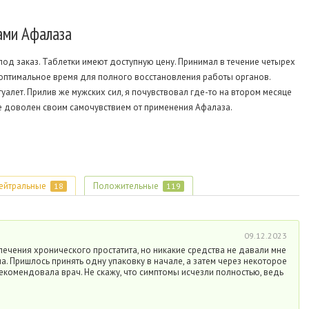
ами Афалаза
 под заказ. Таблетки имеют доступную цену. Принимал в течение четырех
это оптимальное время для полного восстановления работы органов.
алет. Прилив же мужских сил, я почувствовал где-то на втором месяце
не доволен своим самочувствием от применения Афалаза.
ейтральные
Положительные
18
119
09.12.2023
ечения хронического простатита, но никакие средства не давали мне
ла. Пришлось принять одну упаковку в начале, а затем через некоторое
екомендовала врач. Не скажу, что симптомы исчезли полностью, ведь