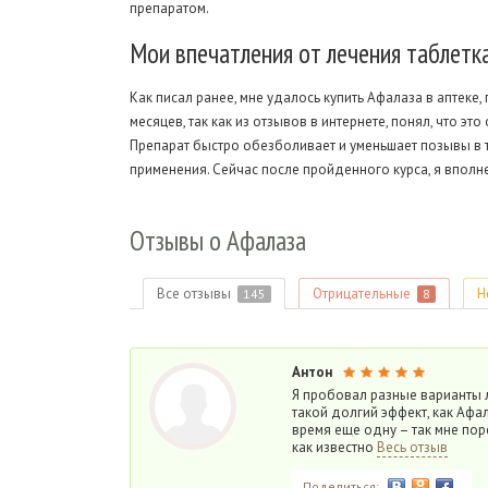
препаратом.
Мои
впечатления от лечения таблетк
Как писал ранее, мне удалось купить Афалаза в аптеке,
месяцев, так как из отзывов в интернете, понял, что 
Препарат быстро обезболивает и уменьшает позывы в ту
применения. Сейчас после пройденного курса, я впол
Отзывы
о Афалаза
Все отзывы
Отрицательные
Н
145
8
Антон
Я пробовал разные варианты л
такой долгий эффект, как Афа
время еще одну – так мне пор
как известно
Весь отзыв
Поделиться: