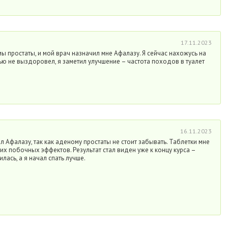
17.11.2023
 простаты, и мой врач назначил мне Афалазу. Я сейчас нахожусь на
тью не выздоровел, я заметил улучшение – частота походов в туалет
16.11.2023
л Афалазу, так как аденому простаты не стоит забывать. Таблетки мне
их побочных эффектов. Результат стал виден уже к концу курса –
лась, а я начал спать лучше.