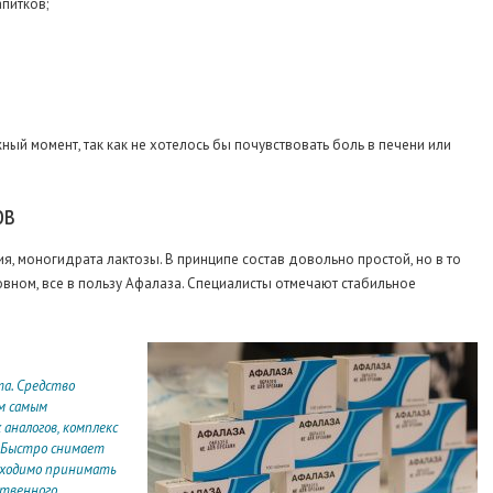
питков;
жный момент, так как не хотелось бы почувствовать боль в печени или
ов
ия, моногидрата лактозы. В принципе состав довольно простой, но в то
вном, все в пользу Афалаза. Специалисты отмечают стабильное
а. Средство
м самым
аналогов, комплекс
. Быстро снимает
обходимо принимать
ственного