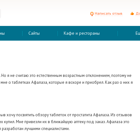
Написать отзыв
До
ны
Сайты
Кафе и рестораны
Е
. Но я не считаю это естественным возрастным отклонением, поэтому не
мне о таблетках Афалаза, которые я вскоре и приобрел. Как раз о них я
зыв хочу посвятить обзору таблеток от простатита Афалаза. Из отзывов
 их купил. Мне привезли их в ближайшую аптеку под заказ. Афалаза это
 разработан лучшими специалистами.