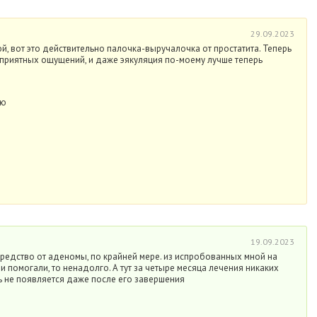
29.09.2023
, вот это действительно палочка-выручалочка от простатита. Теперь
неприятных ощущений, и даже эякуляция по-моему лучше теперь
лю
19.09.2023
редство от аденомы, по крайней мере. из испробованных мной на
 и помогали, то ненадолго. А тут за четыре месяца лечения никаких
рь не появляется даже после его завершения