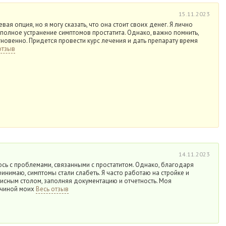
15.11.2023
вая опция, но я могу сказать, что она стоит своих денег. Я лично
полное устранение симптомов простатита. Однако, важно помнить,
гновенно. Придется провести курс лечения и дать препарату время
отзыв
14.11.2023
юсь с проблемами, связанными с простатитом. Однако, благодаря
ринимаю, симптомы стали слабеть. Я часто работаю на стройке и
исным столом, заполняя документацию и отчетность. Моя
ичиной моих
Весь отзыв