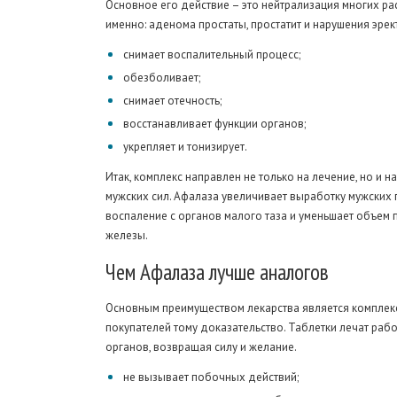
Основное его действие – это нейтрализация многих р
именно: аденома простаты, простатит и нарушения эре
снимает воспалительный процесс;
обезболивает;
снимает отечность;
восстанавливает функции органов;
укрепляет и тонизирует.
Итак, комплекс направлен не только на лечение, но и н
мужских сил. Афалаза увеличивает выработку мужских 
воспаление с органов малого таза и уменьшает объем 
железы.
Чем
Афалаза лучше аналогов
Основным преимуществом лекарства является компле
покупателей тому доказательство. Таблетки лечат раб
органов, возвращая силу и желание.
не вызывает побочных действий;