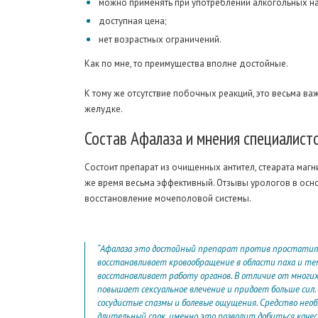
можно применять при употреблении алкогольных на
доступная цена;
нет возрастных ограничений.
Как по мне, то преимущества вполне достойные.
К тому же отсутствие побочных реакций, это весьма ва
желудке.
Состав
Афалаза и мнения специалист
Состоит препарат из очищенных антител, стеарата магн
же время весьма эффективный. Отзывы урологов в осно
восстановление мочеполовой системы.
“Афалаза это достойный препарат против простатит
восстанавливает кровообращение в области паха и те
восстанавливает работу органов. В отличие от многих 
повышает сексуальное влечение и придает больше сил
сосудистые спазмы и болевые ощущения. Средство не
длительный срок, именно это позволит добиться каче