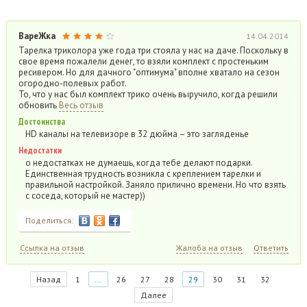
ВареЖка
14.04.2014
Тарелка триколора уже года три стояла у нас на даче. Поскольку в
свое время пожалели денег, то взяли комплект с простеньким
ресивером. Но для дачного "оптимума" вполне хватало на сезон
огородно-полевых работ.
То, что у нас был комплект трико очень выручило, когда решили
обновить
Весь отзыв
Достоинства
HD каналы на телевизоре в 32 дюйма – это загляденье
Недостатки
о недостатках не думаешь, когда тебе делают подарки.
Единственная трудность возникла с креплением тарелки и
правильной настройкой. Заняло прилично времени. Но что взять
с соседа, который не мастер))
Поделиться:
Ссылка на отзыв
Жалоба на отзыв
Ответить
Назад
1
...
26
27
28
29
30
31
32
Далее