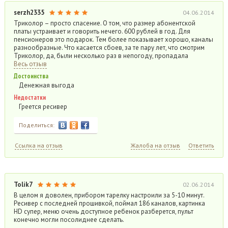
serzh2335
04.06.2014
Триколор – просто спасение. О том, что размер абонентской
платы устраивает и говорить нечего. 600 рублей в год. Для
пенсионеров это подарок. Тем более показывает хорошо, каналы
разнообразные. Что касается сбоев, за те пару лет, что смотрим
Триколор, да, были несколько раз в непогоду, пропадала
Весь отзыв
Достоинства
Денежная выгода
Недостатки
Греется ресивер
Поделиться:
Ссылка на отзыв
Жалоба на отзыв
Ответить
Tolik7
02.06.2014
В целом я доволен, прибором тарелку настроили за 5-10 минут.
Ресивер с последней прошивкой, поймал 186 каналов, картинка
HD супер, меню очень доступное ребенок разберется, пульт
конечно могли посолиднее сделать.