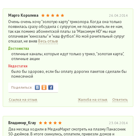
Марго Королева
26.04.2014
Очень-очень хочу "золотую карту" триколора. Когда она только
появилась сразу обсудила с супругом, не подключить ли ее нам,
так как помимо абонентской платы за "Максимум HD" мы еще
оплачивам "кинозалы" и "наш футбол". Но мой рачительный супруг
отказал, не вняв
Весь отзыв
Достоинства
отличные каналы, которые идут только у трико, "золотая карта",
отличные акции
Недостатки
было бы здорово, если бы оплату дорогих пакетов сделали бы
помесячной
Поделиться:
Ссылка на отзыв
Жалоба на отзыв
Ответить
Владимир_Kray
23.04.2014
Два месяца ходили в МедиаМаркт смотреть на плазму Панасоник
50-дюймов. В итоге скинулись, оплатили, привезли домов и