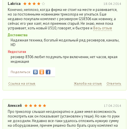
Lakrica
18.04.2014
Конечно, неплохо, когда фирма не стоит на месте и развивается,
но за постоянными новинками триколора не угнаться. Еще
недавно покупали комплект с ресивером GS8306 как новинку, а
сейчас его уже хаят, мол приемник старый. Не знаю, меня пока
устраивает, хоть новый U510, говорят, и быстрее и
Весь отзыв
Достоинства
Надежная техника, богатый модельный ряд ресиверов, каналы,
HD
Недостатки
ресивер 8306 любит подумать при включении, нет часов, яркая
индикация
Поделиться:
Ссылка на отзыв
Жалоба на отзыв
Ответить
Алексей
17.04.2014
Про триколор слышал неоднократно и даже имел возможность
посмотреть как он показывает (установлен у тещи). Но как-то руки
не доходили. Недавно все-таки удалось отложить нужную сумму
на оборудование, причем решено было брать сразу комплект на