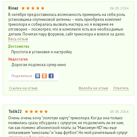
Rinaz
06.05.2014
В октябре предоставилась возможность примерить на себя роль
установщика спутниковой антенны – мать приобрела комплект
триколора и собиралась вызвать мастера, но я вовремя ее
отговорил – посмотрел, что в комплекте есть все необходимые
детали. Почитал пару форумов, сайт триколора и взялся за дело.
Весь отзыв
Достоинства
Простота в установке и настройку
Недостатки
Дорогая подписка супер кино
Поделиться:
Ссылка на отзыв
Жалоба на отзыв
Ответить
Tolik22
05.05.2014
Очень-очень хочу "золотую карту" триколора. Когда она только
появилась сразу обсудила с супругом, не подключить ли ее нам,
так как помимо абонентской платы за "Максимум HD" мы еще
оплачиваем "кинозалы" и "наш футбол". Но мой рачительный супруг