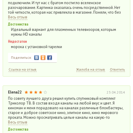
подключили. И тут нас с братом постигло вселенское
разочарование. Картинка оказалась очень посредственной. Нет
той четкости, которая нас привлекла в магазине. Поняли, что без
Весь отзыв
Достоинства
Идеальный вариант для плазменных телевизоров, которым
нужны HD каналы
Недостатки
морока с установкой тарелки
Поделиться:
Ссылка на отзыв
Жалоба на отзыв
Ответить
Elena22
23.04.2014
По совету лучшего друга решил купить спутниковый комплект
Триколор ТВ. В состав входя каналы на любой вкус и цвет. Я
киноман и меня порадовало на каналах различные блокбастеры,
старое и доброе советское кино, элитное кино, кино мирового
проката. Можно просматривать целые каналы на какую-то
Весь отзыв
Достоинства