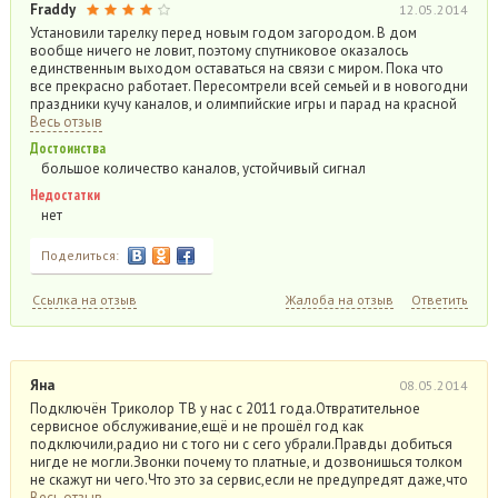
Fraddy
12.05.2014
Установили тарелку перед новым годом загородом. В дом
вообще ничего не ловит, поэтому спутниковое оказалось
единственным выходом оставаться на связи с миром. Пока что
все прекрасно работает. Пересомтрели всей семьей и в новогодни
праздники кучу каналов, и олимпийские игры и парад на красной
Весь отзыв
Достоинства
большое количество каналов, устойчивый сигнал
Недостатки
нет
Поделиться:
Ссылка на отзыв
Жалоба на отзыв
Ответить
Яна
08.05.2014
Подключён Триколор ТВ у нас с 2011 года.Отвратительное
сервисное обслуживание,ещё и не прошёл год как
подключили,радио ни с того ни с сего убрали.Правды добиться
нигде не могли.Звонки почему то платные, и дозвонишься толком
не скажут ни чего.Что это за сервис,если не предупредят даже,что
Весь отзыв