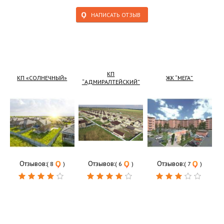
НАПИСАТЬ ОТЗЫВ
КП
КП «СОЛНЕЧНЫЙ»
ЖК “МЕГА”
“АДМИРАЛТЕЙСКИЙ”
Отзывов:
Отзывов:
Отзывов:
( 8
)
( 6
)
( 7
)