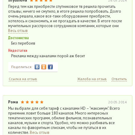
siryushova
26.05.2014
Перед тем как приобрести спутниковое тв решила прочитать
отзывы, ничего не смутило, в итоге решила попробовать. Долго
очень решала, какое все-таки оборудование приобрести,
хотелось и сэкономить, и не прогадать в качестве. В итоге после
мучительных расспросов сотрудников компании, которые они
Весь отзыв
Достоинства
Без перебоев
Недостатки
Реклама между каналами порой аж бесит
Поделиться:
Ссылка на отзыв
Жалоба на отзыв
Ответить
Рома
20.05.2014
Мы выбрали для себя тариф с каналами HD – "максимум". Всего
приемник ловит больше 180 каналов. Много интересных
тематических программ, обилие фильмов, познавательных
каналов, музыки и спорта. Удобно, что можно разбивать все
каналы по фаворитным спискам, чтобы не путаться в их
количестве.
Весь отзыв