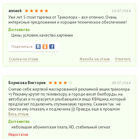
annaok
10.07.2014
Уже лет 5 стоит тарелка от Триколора – все отлично. Очень
интересные предложения и хорошее техническое обеспечение!
Достоинства
Цены, условия, качество картинки
Поделиться:
Ссылка на отзыв
Жалоба на отзыв
Ответить
Борикова Виктория
09.07.2014
Считаю себя жертвой массированной рекламной акции триколора
=) Рекламу крутят по телевизору, в городе висят билборды, на
автобусах и то красуется улыбающееся лицо КВНщика, который
предлагает подключить спутниковую тарелку. Скажем так : не
смогла ему отказать и подлючила ))) Правда, еще в прошлом
Весь отзыв
Достоинства
небольшая абонентская плата, HD, стабильный сигнал
Недостатки