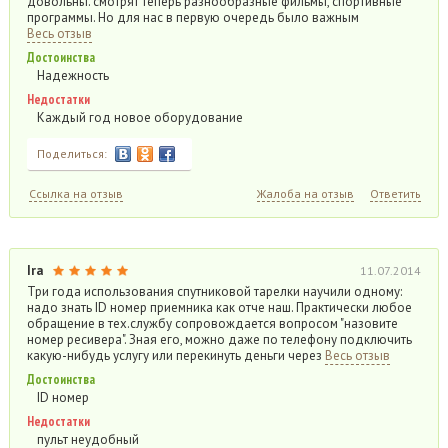
довольны. смотрят теперь разнообразные фильмы, спортивные
программы. Но для нас в первую очередь было важным
Весь отзыв
Достоинства
Надежность
Недостатки
Каждый год новое оборудование
Поделиться:
Ссылка на отзыв
Жалоба на отзыв
Ответить
Ira
11.07.2014
Три года использования спутниковой тарелки научили одному:
надо знать ID номер приемника как отче наш. Практически любое
обращение в тех.службу сопровождается вопросом "назовите
номер ресивера". Зная его, можно даже по телефону подключить
какую-нибудь услугу или перекинуть деньги через
Весь отзыв
Достоинства
ID номер
Недостатки
пульт неудобный