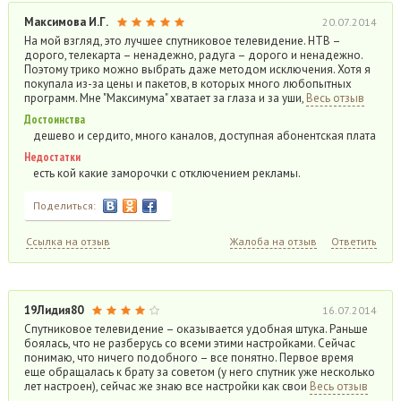
Максимова И.Г.
20.07.2014
На мой взгляд, это лучшее спутниковое телевидение. НТВ –
дорого, телекарта – ненадежно, радуга – дорого и ненадежно.
Поэтому трико можно выбрать даже методом исключения. Хотя я
покупала из-за цены и пакетов, в которых много любопытных
программ. Мне "Максимума" хватает за глаза и за уши,
Весь отзыв
Достоинства
дешево и сердито, много каналов, доступная абонентская плата
Недостатки
есть кой какие заморочки с отключением рекламы.
Поделиться:
Ссылка на отзыв
Жалоба на отзыв
Ответить
19Лидия80
16.07.2014
Спутниковое телевидение – оказывается удобная штука. Раньше
боялась, что не разберусь со всеми этими настройками. Сейчас
понимаю, что ничего подобного – все понятно. Первое время
еще обращалась к брату за советом (у него спутник уже несколько
лет настроен), сейчас же знаю все настройки как свои
Весь отзыв