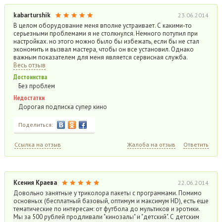
kabarturshik
23.06.2014
В целом оборудование меня вполне устраивает. С какими-то
серьезными проблемами я не столкнулся. Немного потупил при
настройках. но этого можно было бы избежать, если бы не стал
экономить и вызвал мастера, чтобы он все установил. Однако
важным показателем для меня является сервисная служба.
Весь отзыв
Достоинства
Без проблем
Недостатки
Дорогая подписка супер кино
Поделиться:
Ссылка на отзыв
Жалоба на отзыв
Ответить
Ксения Краева
22.06.2014
Довольно занятные у триколора пакеты с программами. Помимо
основных (бесплатный базовый, оптимум и максимум HD), есть еще
тематические по интересам: от футбола до мультиков и эротики.
Мы за 500 рублей продливали "кинозалы" и "детский". С детским