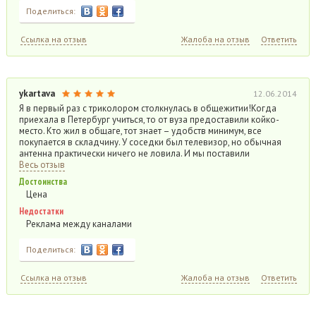
Поделиться:
Ссылка на отзыв
Жалоба на отзыв
Ответить
ykartava
12.06.2014
Я в первый раз с триколором столкнулась в общежитии!Когда
приехала в Петербург учиться, то от вуза предоставили койко-
место. Кто жил в общаге, тот знает – удобств минимум, все
покупается в складчину. У соседки был телевизор, но обычная
антенна практически ничего не ловила. И мы поставили
Весь отзыв
Достоинства
Цена
Недостатки
Реклама между каналами
Поделиться:
Ссылка на отзыв
Жалоба на отзыв
Ответить