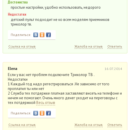
Достоинства
простые настройки, удобно использовать, недорого
Недостатки
детский пульт подходит не ко всем моделям приемников
триколор тв.
Поделиться:
Ссылка на отзыв
Жалоба на отзыв
Ответить
Elena
16.07.2014
Если у вас нет проблем подключите Триколор ТВ .
Недостатки
1 Каждый год надо регестрироваться .Не зависимо от того
проплатил ты или нет
2 Служба тех потдержке платная заставляют висеть на телефоне и
ничем не помогают. Очень много денег уходит на переговоры с
тех потдержкой
Весь отзыв
Поделиться:
Ссылка на отзыв
Жалоба на отзыв
Ответить