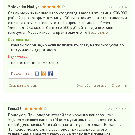
Soloveiko Nadiya
27.06.2014
Среди моих знакомых мало кто укладывается в эти самые 600-900
рублей, про которые все пишут. Обычно помимо пакета с каналами
еще подключаешь еще что-то. Например, почти все берут
"кинозалы". Казалось бы всего 500 рублей в год, а все равно
плюсуется. Через какое-то время еще что-то
Весь отзыв
Достоинства
каналы хорошие, но если подключать сразу несколько услуг, то
получиается дороговато
Недостатки
нельзя платить помесячно
Поделиться:
Ссылка на отзыв
Жалоба на отзыв
Ответить
Гоша12
25.06.2014
Пользуюсь Триколором второй год хороших каналов штук
50,много лишних каналов.Много музыкальных каналов-хоть
целый день пляши. Детский канал-дочку не оторвать. На канале
Триколор можно узнать все новости, касающиеся этого
телевидения!Качество картинки не подводит в принципе