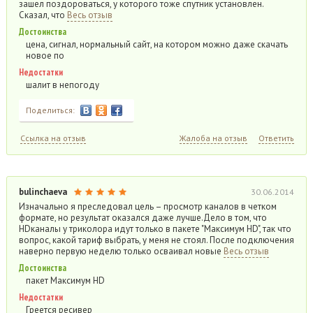
зашел поздороваться, у которого тоже спутник установлен.
Сказал, что
Весь отзыв
Достоинства
цена, сигнал, нормальный сайт, на котором можно даже скачать
новое по
Недостатки
шалит в непогоду
Поделиться:
Ссылка на отзыв
Жалоба на отзыв
Ответить
bulinchaeva
30.06.2014
Изначально я преследовал цель – просмотр каналов в четком
формате, но результат оказался даже лучше.Дело в том, что
HDканалы у триколора идут только в пакете "Максимум HD", так что
вопрос, какой тариф выбрать, у меня не стоял. После подключения
наверно первую неделю только осваивал новые
Весь отзыв
Достоинства
пакет Максимум HD
Недостатки
Греется ресивер