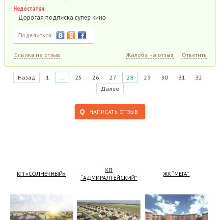
Недостатки
Дорогая подписка супер кино
Поделиться:
Ссылка на отзыв
Жалоба на отзыв
Ответить
Назад
1
...
25
26
27
28
29
30
31
32
Далее
НАПИСАТЬ ОТЗЫВ
КП
КП «СОЛНЕЧНЫЙ»
ЖК “МЕГА”
“АДМИРАЛТЕЙСКИЙ”