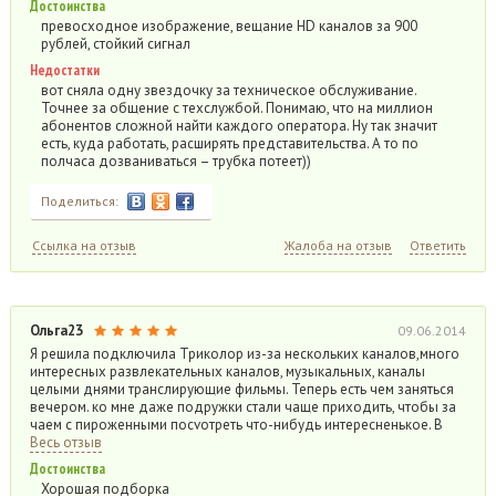
Достоинства
превосходное изображение, вещание HD каналов за 900
рублей, стойкий сигнал
Недостатки
вот сняла одну звездочку за техническое обслуживание.
Точнее за общение с техслужбой. Понимаю, что на миллион
абонентов сложной найти каждого оператора. Ну так значит
есть, куда работать, расширять представительства. А то по
полчаса дозваниваться – трубка потеет))
Поделиться:
Ссылка на отзыв
Жалоба на отзыв
Ответить
Ольга23
09.06.2014
Я решила подключила Триколор из-за нескольких каналов,много
интересных развлекательных каналов, музыкальных, каналы
целыми днями транслирующие фильмы. Теперь есть чем заняться
вечером. ко мне даже подружки стали чаще приходить, чтобы за
чаем с пироженными посvотреть что-нибудь интересненькое. В
Весь отзыв
Достоинства
Хорошая подборка