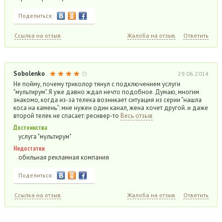
Поделиться:
Ссылка на отзыв
Жалоба на отзыв
Ответить
Sobolenko
29.06.2014
Не пойму, почему триколор тянул с подключением услуги
"мультирум". Я уже давно ждал нечто подобное. Думаю, многим
знакомо, когда из-за телека возникает ситуация из серии "нашла
коса на камень": мне нужен один канал, жена хочет другой. и даже
второй телек не спасает: ресивер-то
Весь отзыв
Достоинства
услуга "мультирум"
Недостатки
обильная рекламная компания
Поделиться:
Ссылка на отзыв
Жалоба на отзыв
Ответить