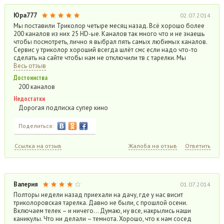
Юра777
02.07.2014
Мы поставили Триколор четыре месяц назад. Всё хорошо более
200 каналов из них 25 HD-ые. Каналов так много что и не знаешь
чтобы посмотреть, лично я выбрал пять самых любимых каналов.
Сервис у триколор хороший всегда шлёт смс если надо что-то
сделать на сайте чтобы нам не отключили тв с тарелки. Мы
Весь отзыв
Достоинства
200 каналов
Недостатки
Дорогая подписка супер кино
Поделиться:
Ссылка на отзыв
Жалоба на отзыв
Ответить
Валерия
01.07.2014
Полторы недели назад приехали на дачу, где у нас висит
триколоровская тарелка. Давно не были, с прошлой осени.
Включаем телек – и ничего… Думаю, ну все, накрылись наши
каникулы. Что ни делали – темнота. Хорошо, что к нам сосед