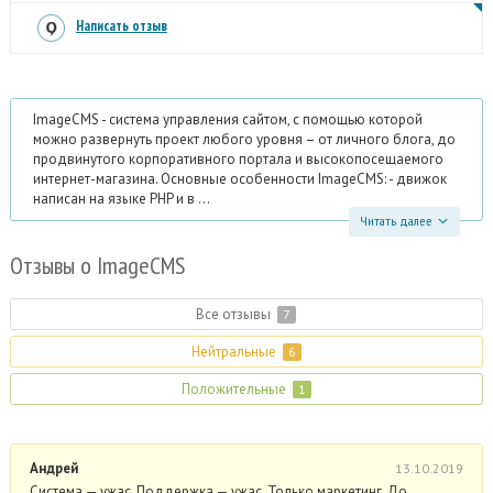
Написать отзыв
ImageCMS - система управления сайтом, с помощью которой
можно развернуть проект любого уровня – от личного блога, до
продвинутого корпоративного портала и высокопосещаемого
интернет-магазина. Основные особенности ImageCMS: - движок
написан на языке PHP и в ...
Читать далее
Отзывы
о ImageCMS
Все отзывы
7
Нейтральные
6
Положительные
1
Андрей
13.10.2019
Система — ужас. Поддержка — ужас. Только маркетинг. ​До