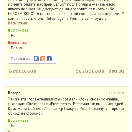
момента оплаты вас прям целуют, после оплаты — знать никто
ничего не знает. Ни достучаться, ни дозвониться к кому-либо
НЕВОЗМОЖНО! Остальное никого в этой компании не интересует. У
компании есть клоны: “Siteimage” и “Premmerce” — будьте
Весь отзыв
Достоинства
Нет
Недостатки
Полно
Поделиться:
Ссылка на отзыв
Жалоба на отзыв
Ответить
Валера
13.10.2019
Так же эти «горе-специалисты» создали клоны своей компании,
такие как: «Siteimage» и «Premmerce». Встречая эти имена: «Андрей
Крук, Женя Дейнека, Александр Скакун и Иван Пилипчук» — просто
обходите стороной.
Достоинства
Нет