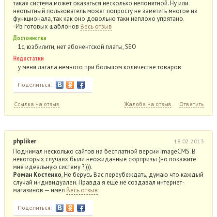
такая система может оказаться несколько непонятной. Ну или
неопытный пользователь может попросту не заметить многое из
функционала, так как оно довольно таки неплохо упрятано.
-Из готовых шаблонов
Весь отзыв
Достоинства
1с, юзбилити, нет абонентской платы, SEO
Недостатки
у меня лагала немного при большом количестве товаров
Поделиться:
Ссылка на отзыв
Жалоба на отзыв
Ответить
phpliker
18.02.2013
Поднимал несколько сайтов на бесплатной версии ImageCMS. В
некоторых случаях были неожиданные сюрпризы (но покажите
мне идеальную систему ?:))).
Роман Костенко
, Не берусь Вас переубеждать, думаю что каждый
случай индивидуален. Правда я еще не создавал интернет-
магазинов — имел
Весь отзыв
Поделиться: