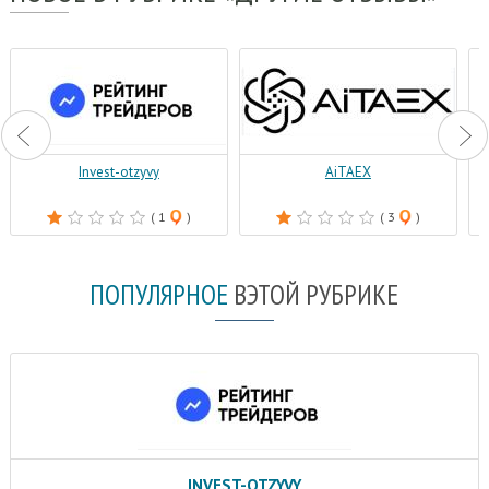
Invest-otzyvy
AiTAEX
( 1
)
( 3
)
ПОПУЛЯРНОЕ
В
ЭТОЙ РУБРИКЕ
INVEST-OTZYVY