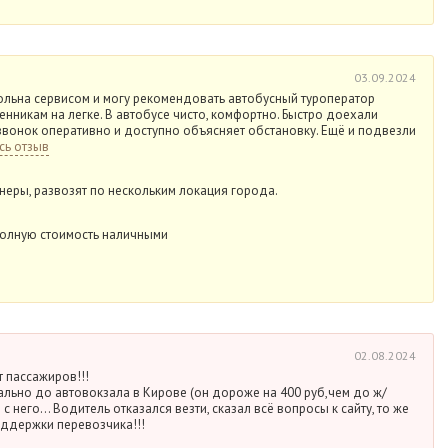
03.09.2024
вольна сервисом и могу рекомендовать автобусный туроператор
енникам на легке. В автобусе чисто, комфортно. Быстро доехали
звонок оперативно и доступно объясняет обстановку. Ещё и подвезли
сь отзыв
еры, развозят по нескольким локация города.
полную стоимость наличными
02.08.2024
 пассажиров!!!
ально до автовокзала в Кирове (он дороже на 400 руб,чем до ж/
 с него… Водитель отказался везти, сказал всё вопросы к сайту, то же
оддержки перевозчика!!!