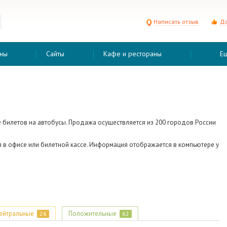
Написать отзыв
До
ны
Сайты
Кафе и рестораны
Е
 билетов на автобусы.
Продажа осуществляется из 200 городов России
 в офисе или билетной кассе. Информация отображается в компьютере у
ейтральные
Положительные
26
62