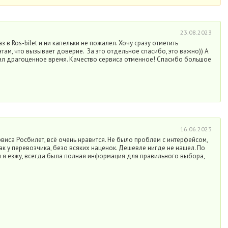
23.08.2023
в Ros-bilet и ни капельки не пожалел. Хочу сразу отметить
нтам, что вызывает доверие. За это отдельное спасибо, это важно)) А
тил драгоценное время. Качество сервиса отменное! Спасибо большое
16.06.2023
виса Росбилет, всё очень нравится. Не было проблем с интерфейсом,
ак у перевозчика, безо всяких наценок. Дешевле нигде не нашел. По
м я езжу, всегда была полная информация для правильного выбора,