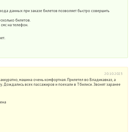
ода данных при заказе билетов позволяет быстро совершить
есколько билетов.
 смс на телефон.
ет.
20.10.2023
аккуратно, машина очень комфортная. Прилетел во Владикавказ, а
у. Дождались всех пассажиров и поехали в Тбилиси. Звонят заранее
цена