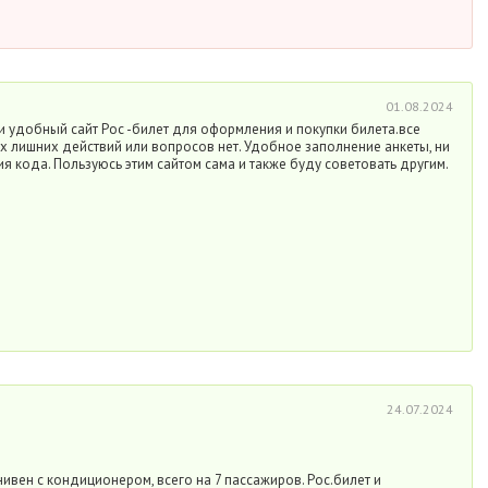
01.08.2024
и удобный сайт Рос -билет для оформления и покупки билета.все
х лишних действий или вопросов нет. Удобное заполнение анкеты, ни
я кода. Пользуюсь этим сайтом сама и также буду советовать другим.
24.07.2024
ивен с кондиционером, всего на 7 пассажиров. Рос.билет и