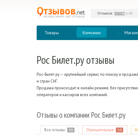
Отзывов:
90037
(+0)
Товары
Компании
Магази
Рос Билет.
ру отзывы
Рос-Билет ру — крупнейший сервис по поиску и продаже
и стран СНГ.
Продажа происходит в онлайн режиме, без присутствия
операторов и кассиров всех компаний.
Отзывы о компании Рос Билет.
ру
Все отзывы
Отрицательные
Н
98
10