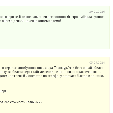
29.01.2026
сь впервые. В плане навигации все понятно, быстро выбрала нужное
 внесла деньги. ..очень экономит время!
03.09.2024
я о сервисе автобусного оператора Транстур. Уже беру онлайн билет
 покупка билета через сайт дешевле, не надо ничего распечатывать.
итель вежливый и оператор по телефону отвечает быстро и понятно.
онеры
полную стоимость наличными