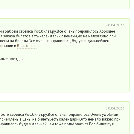
20.04.2023
ми работы сервиса Рос.билет.ру.Все очень понравилось.Хорошее
я заказа билетов,есть календарик с ценами,чо не маловажно при
ены на билеты.Все очень понравилось, буду и в дальнейшем
омпании и
Весь отзыв
ьные поездки.
20.04.2023
аботе сервиса Рос.билет.ру.Все очень понравилось.Очень удобный
 приемлемые цены на билеты,есть календарик,что немало важно при
нравилось буду в дальнейшем тоже пользоваться Рос.билет.ру и