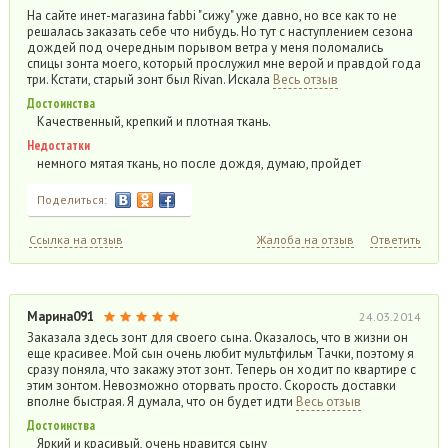
На сайте инет-магазина fabbi "сижу" уже давно, но все как то не
решалась заказать себе что нибудь. Но тут с наступлением сезона
дождей под очередным порывом ветра у меня поломались
спицы зонта моего, который прослужил мне верой и правдой года
три. Кстати, старый зонт был Rivan. Искала
Весь отзыв
Достоинства
Качественный, крепкий и плотная ткань.
Недостатки
немного мятая ткань, но после дождя, думаю, пройдет
Поделиться:
Ссылка на отзыв
Жалоба на отзыв
Ответить
Марина091
24.03.2014
Заказала здесь зонт для своего сына. Оказалось, что в жизни он
еще красивее. Мой сын очень любит мультфильм Тачки, поэтому я
сразу поняла, что закажу этот зонт. Теперь он ходит по квартире с
этим зонтом. Невозможно оторвать просто. Скорость доставки
вполне быстрая. Я думала, что он будет идти
Весь отзыв
Достоинства
Яркий и красивый, очень нравится сыну