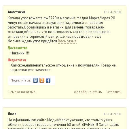
Анастасия
16.04.2018
Купили утюг rowenta dw5220 в магазине Медиа Маркт.Через 20
минут после начала эксплуатации задемился и перестал
работать.Обратившись в магазин для замены товара,нам
отказали,обвинили что пользовались как то не правильно и
отправили в сервисный центр,где нас порадовали ещё
больше,ждать утюг придётся
Весь отзыв
Достоинства
Никаких!!!!
Недостатки
Хамское,наплевательское отношение к покупателям.Товар не
надлежащего качества.
Поделиться:
Ссылка на отзыв
Жалоба на отзыв
Ответить
Яков
16.04.2018
На официальном сайте МедиаМаркт указано, что только у них
обмен и возврат товара в течении 60 дней. ВРАНЬЕ!!! Хотел сдать