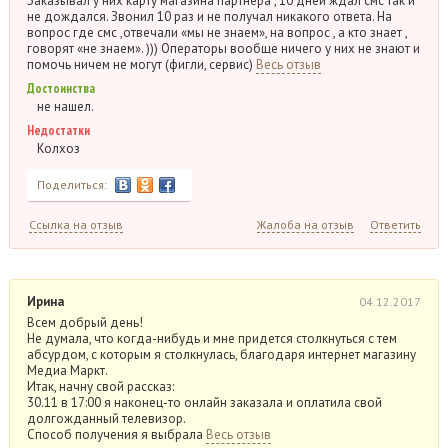
Заказывал у них карту магазина партнера , 10 дней ждал смс так и
не дождался. Звонил 10 раз и не получал никакого ответа. На
вопрос где смс ,отвечали «мы не знаем», на вопрос , а кто знает ,
говорят «не знаем». ))) Операторы вообще ничего у них не знают и
помочь ничем не могут (фигли, сервис)
Весь отзыв
Достоинства
не нашел.
Недостатки
Колхоз
Поделиться:
Ссылка на отзыв
Жалоба на отзыв
Ответить
Ирина
04.12.2017
Всем добрый день!
Не думала, что когда-нибудь и мне придется столкнуться с тем
абсурдом, с которым я столкнулась, благодаря интернет магазину
Медиа Маркт.
Итак, начну свой рассказ:
30.11 в 17:00 я наконец-то онлайн заказала и оплатила свой
долгожданный телевизор.
Способ получения я выбрала
Весь отзыв