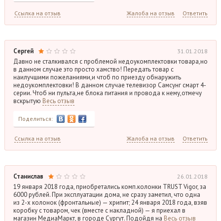
Ссылка на отзыв
Жалоба на отзыв
Ответить
Сергей
31.01.2018
Давно не сталкивался с проблемой недоукомплектовки товара,но
в данном случае это просто хамство! Передать товар с
наилучшими пожеланиями,и чтоб по приезду обнаружить
недоукомплектовки! В данном случае телевизор Самсунг смарт 4-
серии. Чтоб ни пульта,не блока питания и провода к нему,отмечу
вскрытую
Весь отзыв
Поделиться:
Ссылка на отзыв
Жалоба на отзыв
Ответить
Станислав
26.01.2018
19 января 2018 года, приобретались комп.колонки TRUST Vigor, за
6000 рублей. При эксплуатации дома, не сразу заметил, что одна
из 2-х колонок (фронтальные) — хрипит; 24 января 2018 года, взяв
коробку с товаром, чек (вместе с накладной) — я приехал в
магазин МедиаМаркт, в городе Сургут. Подойдя на
Весь отзыв