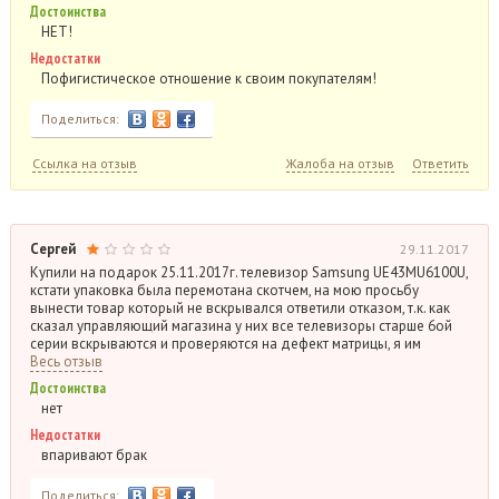
Достоинства
НЕТ!
Недостатки
Пофигистическое отношение к своим покупателям!
Поделиться:
Ссылка на отзыв
Жалоба на отзыв
Ответить
Сергей
29.11.2017
Купили на подарок 25.11.2017г. телевизор Samsung UE43MU6100U,
кстати упаковка была перемотана скотчем, на мою просьбу
вынести товар который не вскрывался ответили отказом, т.к. как
сказал управляющий магазина у них все телевизоры старше 6ой
серии вскрываются и проверяются на дефект матрицы, я им
Весь отзыв
Достоинства
нет
Недостатки
впаривают брак
Поделиться: