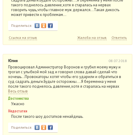
садрать деньги.Будьте осторожны….Я беременна у меня после
такого поднелось давление,хотя я старалась на нервах
говорить чушь,чтобы главное муж держался…Такая дикость
может привести к проблемам…
Поделиться:
Ссылка на отзыв
Жалоба на отзыв
Ответить
Юлия
08.07.2018
Провоцировал Администратор Воронов и грубил моему мужу и
трогал с улыбкой мой зад и говорил слова давай сделай что
хочешь…Провокаторы хотят чтобы его ударили и обратиться в
суд садрать деньги.Будьте осторожны….Я беременна у меня
после такого поднелось давление,хотя я старалась на нервах
Весь отзыв
Достоинства
Ужасно
Недостатки
После такого шоу достатков ненайдешь.
Поделиться: