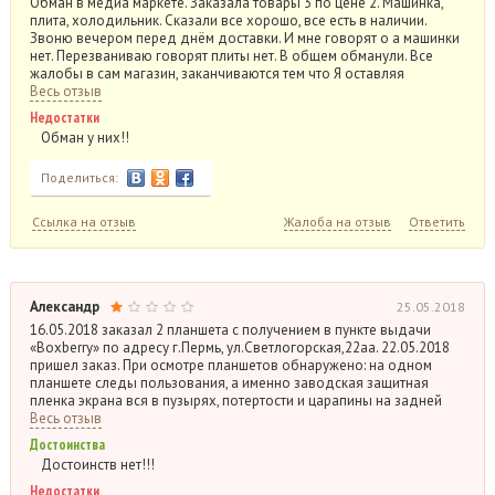
Обман в медиа маркете. Заказала товары 3 по цене 2. Машинка,
плита, холодильник. Сказали все хорошо, все есть в наличии.
Звоню вечером перед днём доставки. И мне говорят о а машинки
нет. Перезваниваю говорят плиты нет. В общем обманули. Все
жалобы в сам магазин, заканчиваются тем что Я оставляя
Весь отзыв
Недостатки
Обман у них!!
Поделиться:
Ссылка на отзыв
Жалоба на отзыв
Ответить
Александр
25.05.2018
16.05.2018 заказал 2 планшета с получением в пункте выдачи
«Boxberry» по адресу г.Пермь, ул.Светлогорская,22аа. 22.05.2018
пришел заказ. При осмотре планшетов обнаружено: на одном
планшете следы пользования, а именно заводская защитная
пленка экрана вся в пузырях, потертости и царапины на задней
Весь отзыв
Достоинства
Достоинств нет!!!
Недостатки