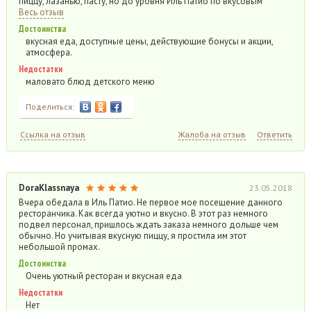
пиццу, лазанью, пасту, но до уровня Иль Патио по вкусовым
Весь отзыв
Достоинства
вкусная еда, доступные цены, действующие бонусы и акции,
атмосфера.
Недостатки
маловато блюд детского меню
Поделиться:
Ссылка на отзыв
Жалоба на отзыв
Ответить
DoraKlassnaya
23.05.2018
Вчера обедала в Иль Патио. Не первое мое посещение данного
ресторанчика. Как всегда уютно и вкусно. В этот раз немного
подвел персонал, пришлось ждать заказа немного дольше чем
обычно. Но учитывая вкусную пиццу, я простила им этот
небольшой промах.
Достоинства
Очень уютный ресторан и вкусная еда
Недостатки
Нет