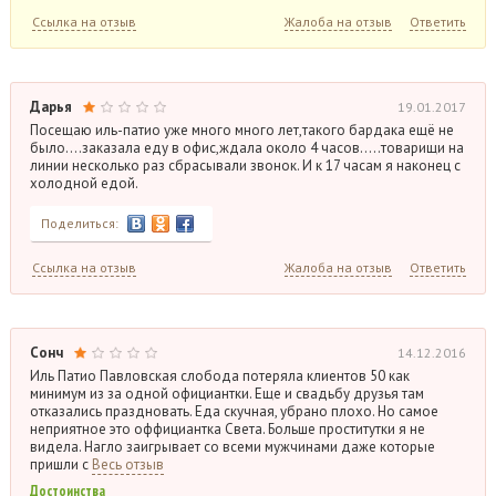
Ссылка на отзыв
Жалоба на отзыв
Ответить
Дарья
19.01.2017
Посещаю иль-патио уже много много лет,такого бардака ещё не
было….заказала еду в офис,ждала около 4 часов…..товарищи на
линии несколько раз сбрасывали звонок. И к 17 часам я наконец с
холодной едой.
Поделиться:
Ссылка на отзыв
Жалоба на отзыв
Ответить
Сонч
14.12.2016
Иль Патио Павловская слобода потеряла клиентов 50 как
минимум из за одной официантки. Еще и свадьбу друзья там
отказались праздновать. Еда скучная, убрано плохо. Но самое
неприятное это оффициантка Света. Больше проститутки я не
видела. Нагло заигрывает со всеми мужчинами даже которые
пришли с
Весь отзыв
Достоинства