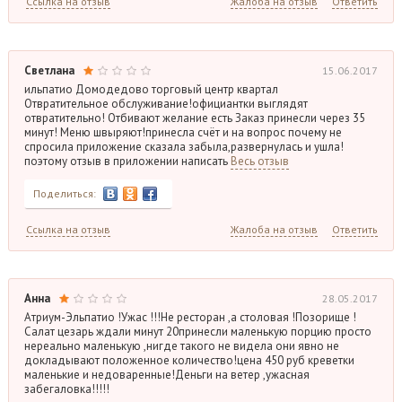
Ссылка на отзыв
Жалоба на отзыв
Ответить
Светлана
15.06.2017
ильпатио Домодедово торговый центр квартал
Отвратительное обслуживание!официантки выглядят
отвратительно! Отбивают желание есть Заказ принесли через 35
минут! Меню швыряют!принесла счёт и на вопрос почему не
спросила приложение сказала забыла,развернулась и ушла!
поэтому отзыв в приложении написать
Весь отзыв
Поделиться:
Ссылка на отзыв
Жалоба на отзыв
Ответить
Анна
28.05.2017
Атриум-Эльпатио !Ужас !!!Не ресторан ,а столовая !Позорище !
Салат цезарь ждали минут 20принесли маленькую порцию просто
нереально маленькую ,нигде такого не видела они явно не
докладывают положенное количество!цена 450 руб креветки
маленькие и недоваренные!Деньги на ветер ,ужасная
забегаловка!!!!!