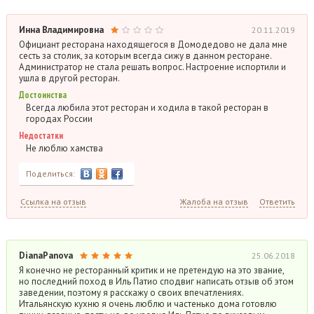
Инна Владимировна
20.11.2019
Официант ресторана находящегося в Домодедово не дала мне
сесть за столик, за которым всегда сижу в данном ресторане.
Администратор не стала решать вопрос. Настроение испортили и
ушла в другой ресторан.
Достоинства
Всегда любила этот ресторан и ходила в такой ресторан в
городах России
Недостатки
Не люблю хамства
Поделиться:
Ссылка на отзыв
Жалоба на отзыв
Ответить
DianaPanova
25.06.2018
Я конечно не ресторанный критик и не претендую на это звание,
но последний поход в Иль Патио сподвиг написать отзыв об этом
заведении, поэтому я расскажу о своих впечатлениях.
Итальянскую кухню я очень люблю и частенько дома готовлю