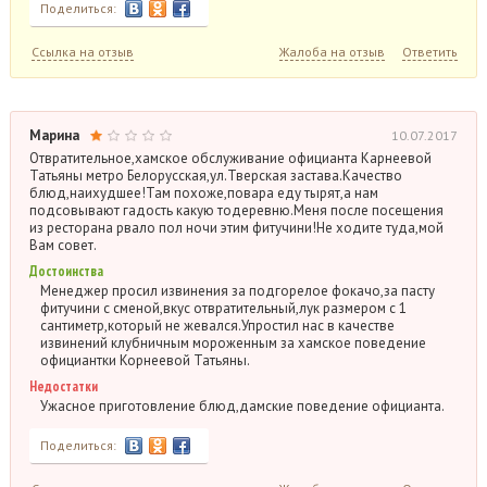
Поделиться:
Ссылка на отзыв
Жалоба на отзыв
Ответить
Марина
10.07.2017
Отвратительное,хамское обслуживание официанта Карнеевой
Татьяны метро Белорусская,ул.Тверская застава.Качество
блюд,наихудшее!Там похоже,повара еду тырят,а нам
подсовывают гадость какую тодеревню.Меня после посещения
из ресторана рвало пол ночи этим фитучини!Не ходите туда,мой
Вам совет.
Достоинства
Менеджер просил извинения за подгорелое фокачо,за пасту
фитучини с сменой,вкус отвратительный,лук размером с 1
сантиметр,который не жевался.Упростил нас в качестве
извинений клубничным мороженным за хамское поведение
официантки Корнеевой Татьяны.
Недостатки
Ужасное приготовление блюд,дамские поведение официанта.
Поделиться: