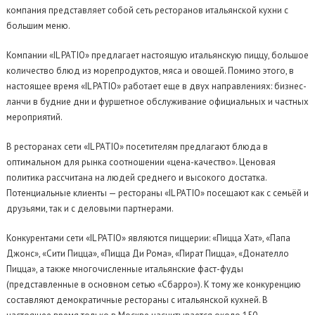
компания представляет собой сеть ресторанов итальянской кухни с
большим меню.
Компании «IL PATIO» предлагает настоящую итальянскую пиццу, большое
количество блюд из морепродуктов, мяса и овощей. Помимо этого, в
настоящее время «IL PATIO» работает еще в двух направлениях: бизнес-
ланчи в будние дни и фуршетное обслуживание официальных и частных
мероприятий.
В ресторанах сети «IL PATIO» посетителям предлагают блюда в
оптимальном для рынка соотношении «цена-качество». Ценовая
политика рассчитана на людей среднего и высокого достатка.
Потенциальные клиенты — рестораны «IL PATIO» посещают как с семьёй и
друзьями, так и с деловыми партнерами.
Конкурентами сети «IL PATIO» являются пиццерии: «Пицца Хат», «Папа
Джонс», «Сити Пицца», «Пицца Ди Рома», «Пират Пицца», «Донателло
Пицца», а также многочисленные итальянские фаст-фуды
(представленные в основном сетью «Сбарро»). К тому же конкуренцию
составляют демократичные рестораны с итальянской кухней. В