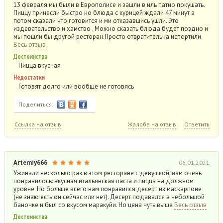
13 февраля мы были в Европолисе и зашли в иль патио покушать.
Пиццу принесли быстро но блюда с курицей ждали 47 минут а
потом сказали что готовится и ми отказавшись ушли. Это
издевательство и хамство . Можно сказать блюда будет поздно и
мы пошли бы другой ресторан.Просто отвратительна испортили
Весь отзыв
Достоинства
Пицца вкусная
Недостатки
Готовят долго или вообще не готовясь
Поделиться:
Ссылка на отзыв
Жалоба на отзыв
Ответить
Artemiy666
06.01.2021
Ужинали несколько раз в этом ресторане с девушкой, нам очень
понравилось: вкусная итальянская паста и пицца на должном
уровне. Но больше всего нам понравился десерт из маскарпоне
(не знаю есть он сейчас или нет). Десерт подавался в небольшой
баночке и был со вкусом маракуйи. Но цена чуть выше
Весь отзыв
Достоинства