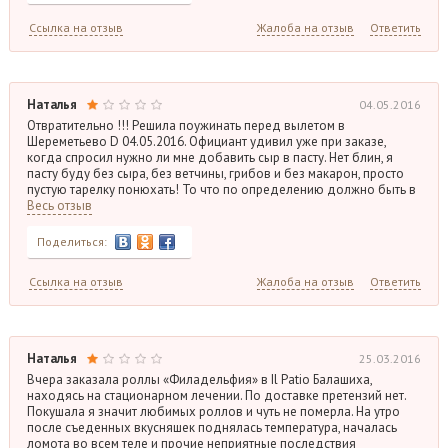
Ссылка на отзыв
Жалоба на отзыв
Ответить
Наталья
04.05.2016
Отвратительно !!! Решила поужинать перед вылетом в
Шереметьево D 04.05.2016. Официант удивил уже при заказе,
когда спросил нужно ли мне добавить сыр в пасту. Нет блин, я
пасту буду без сыра, без ветчины, грибов и без макарон, просто
пустую тарелку понюхать! То что по определению должно быть в
Весь отзыв
Поделиться:
Ссылка на отзыв
Жалоба на отзыв
Ответить
Наталья
25.03.2016
Вчера заказала роллы «Филадельфия» в Il Patio Балашиха,
находясь на стационарном лечении. По доставке претензий нет.
Покушала я значит любимых роллов и чуть не померла. На утро
после съеденных вкусняшек поднялась температура, началась
ломота во всем теле и прочие неприятные последствия