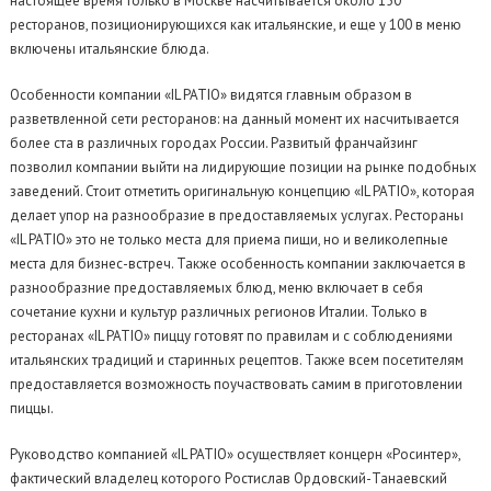
настоящее время только в Москве насчитывается около 150
ресторанов, позиционирующихся как итальянские, и еще у 100 в меню
включены итальянские блюда.
Особенности компании «IL PATIO» видятся главным образом в
разветвленной сети ресторанов: на данный момент их насчитывается
более ста в различных городах России. Развитый франчайзинг
позволил компании выйти на лидирующие позиции на рынке подобных
заведений. Стоит отметить оригинальную концепцию «IL PATIO», которая
делает упор на разнообразие в предоставляемых услугах. Рестораны
«IL PATIO» это не только места для приема пищи, но и великолепные
места для бизнес-встреч. Также особенность компании заключается в
разнообразние предоставляемых блюд, меню включает в себя
сочетание кухни и культур различных регионов Италии. Только в
ресторанах «IL PATIO» пиццу готовят по правилам и с соблюдениями
итальянских традиций и старинных рецептов. Также всем посетителям
предоставляется возможность поучаствовать самим в приготовлении
пиццы.
Руководство компанией «IL PATIO» осуществляет концерн «Росинтер»,
фактический владелец которого Ростислав Ордовский-Танаевский