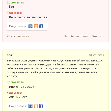
Достоинства
Нет
Недостатки
Весь ресторан сплошное г…
Поделиться:
Ссылка на отзыв
Жалоба на отзыв
Ответить
оля
01.03.2017
заказала ролы,одни положили на соус намазаный по тарелке…о
котором не писали в меню,другие были кислые…кофе тоже так
себе,в зале ремонт,запах гари,официант не знает стандартов
обслуживания…в общем поняла ,что в эти заведения не нужно
ходить
Достоинства
много по городу
Недостатки
очень много
Поделиться: