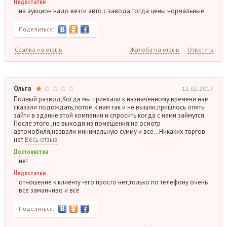
Недостатки
на аукцион надо везти авто с завода тогда цены нормальные
Поделиться:
Ссылка на отзыв
Жалоба на отзыв
Ответить
Ольга
12.02.2017
Полный развод,Когда мы приехали к назначенному времени нам
сказали подождать,потом к нам так и не вышли,пришлось опять
зайти в здание этой компании и спросить когда с нами займутся.
После этого ,не выходя из помещения на осмотр
автомобиля,назвали минимальную сумму и все…Никаких торгов
нет
Весь отзыв
Достоинства
нет
Недостатки
отношение к клиенту -его просто нет,только по телефону очень
все заманчиво и все
Поделиться: