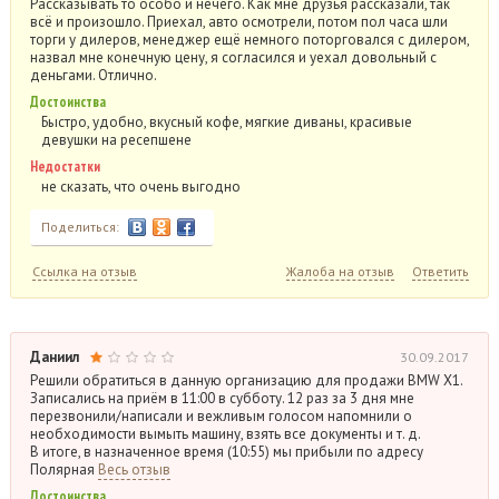
Рассказывать то особо и нечего. Как мне друзья рассказали, так
всё и произошло. Приехал, авто осмотрели, потом пол часа шли
торги у дилеров, менеджер ещё немного поторговался с дилером,
назвал мне конечную цену, я согласился и уехал довольный с
деньгами. Отлично.
Достоинства
Быстро, удобно, вкусный кофе, мягкие диваны, красивые
девушки на ресепшене
Недостатки
не сказать, что очень выгодно
Поделиться:
Ссылка на отзыв
Жалоба на отзыв
Ответить
Даниил
30.09.2017
Решили обратиться в данную организацию для продажи BMW X1.
Записались на приём в 11:00 в субботу. 12 раз за 3 дня мне
перезвонили/написали и вежливым голосом напомнили о
необходимости вымыть машину, взять все документы и т. д.
В итоге, в назначенное время (10:55) мы прибыли по адресу
Полярная
Весь отзыв
Достоинства