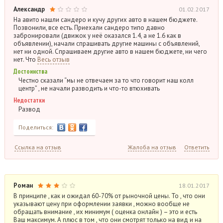
Александр
01.02.2017
На авито нашли сандеро и кучу других авто в нашем бюджете.
Позвонили, все есть. Приехали сандеро типо давно
забронировали (движок у неё оказался 1.4, а не 1.6 как в
объявлении), начали спрашивать другие машины с объявлений,
нет ни одной. Спрашиваем другие авто в нашем бюджете, ни чего
нет. Что
Весь отзыв
Достоинства
Честно сказали “мы не отвечаем за то что говорит наш колл
центр” , не начали разводить и что-то втюхивать
Недостатки
Развод
Поделиться:
Ссылка на отзыв
Жалоба на отзыв
Ответить
Роман
18.01.2017
В принципе , как и ожидал 60-70% от рыночной цены. То , что они
указывают цену при оформлении заявки , можно вообще не
обращать внимание , их минимум ( оценка онлайн ) – это и есть
Ваш максимум. А плюс в том , что они смотрят только на вид и на