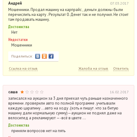
Андрей
07.03.2017
Мошенники. Продал машину на карпрайс , деньги должны были
перечислить на карту . Результат 0. Денег так и не получил. Не стоит
там продавать машину.
Достоинства
Нет
Недостатки
Мошенники
Поделиться:
Ссылка на отзыв
Жалоба на отзыв
Ответить
саша
16.02.2017
записался на аукцион за 3 дня приехал чуть раньше назначенного
времени .проверили авто по полной программе .учитывали
каждую царапину …авто на ходу .(хоть и пишут .что за битую
машину дали нормальную сумму)—аукцион не поднял даже на
велосипед а рекламируют —-всё в цвете …
Достоинства
приняли вопросов нет на пять