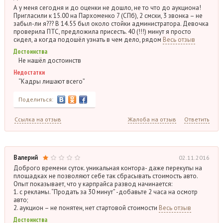
А у меня сегодня и до оценки не дошло, не то что до аукциона!
Пригласили к 15.00 на Пархоменко 7 (СПб), 2 смски, 3 звонка – не
забыл-ли я??? В 14.55 был около стойки администратора. Девочка
проверила ПТС, предложила присесть. 40 (!!!) минут я просто
сидел, а когда подошёл узнать в чем дело, рядом
Весь отзыв
Достоинства
Не нашёл достоинств
Недостатки
“Кадры лишают всего”
Поделиться:
Ссылка на отзыв
Жалоба на отзыв
Ответить
Валерий
02.11.2016
Доброго времени суток. уникальная контора- даже перекупы на
площадках не позволяют себе так сбрасывать стоимость авто.
Опыт показывает, что у карпрайса развод начинается:
1. с рекламы. “Продать за 30 минут” -добавьте 2 часа на осмотр
авто;
2. аукцион – не понятен, нет стартовой стоимости
Весь отзыв
Достоинства