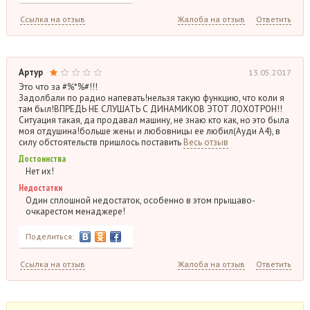
Ссылка на отзыв
Жалоба на отзыв
Ответить
Артур
13.05.2017
Это что за #%*%#!!!
Задолбали по радио напевать!нельзя такую функцию, что коли я
там был!ВПРЕДЬ НЕ СЛУШАТЬ С ДИНАМИКОВ ЭТОТ ЛОХОТРОН!!
Ситуация такая, да продавал машину, не знаю кто как, но это была
моя отдушина!больше жены и любовницы ее любил(Ауди А4), в
силу обстоятельств пришлось поставить
Весь отзыв
Достоинства
Нет их!
Недостатки
Один сплошной недостаток, особенно в этом прыщаво-
очкарестом менаджере!
Поделиться:
Ссылка на отзыв
Жалоба на отзыв
Ответить