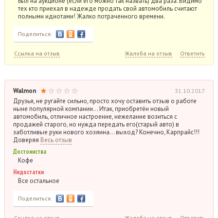
Был на аукционе (если его можно так назвать) два раза. Видимо
тех кто приехал в надежде продать свой автомобиль считают
полными идиотами! Жалко потраченного времени.
Поделиться:
Ссылка на отзыв
Жалоба на отзыв
Ответить
Walmon
31.10.2017
Друзья, не ругайте сильно, просто хочу оставить отзыв о работе
ныне популярной компании… Итак, приобретён новый
автомобиль, отличное настроение, нежелание возиться с
продажей старого, но нужда передать его(старый авто) в
заботливые руки нового хозяина… выход? Конечно, Карпрайс!!!
Доверяя
Весь отзыв
Достоинства
Кофе
Недостатки
Все остальное
Поделиться:
Ссылка на отзыв
Жалоба на отзыв
Ответить