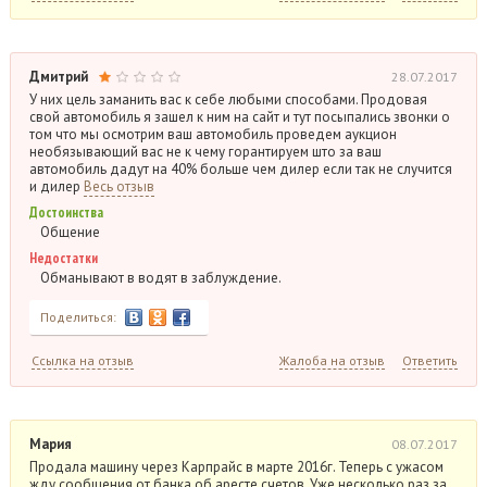
Дмитрий
28.07.2017
У них цель заманить вас к себе любыми способами. Продовая
свой автомобиль я зашел к ним на сайт и тут посыпались звонки о
том что мы осмотрим ваш автомобиль проведем аукцион
необязывающий вас не к чему горантируем што за ваш
автомобиль дадут на 40% больше чем дилер если так не случится
и дилер
Весь отзыв
Достоинства
Общение
Недостатки
Обманывают в водят в заблуждение.
Поделиться:
Ссылка на отзыв
Жалоба на отзыв
Ответить
Мария
08.07.2017
Продала машину через Карпрайс в марте 2016г. Теперь с ужасом
жду сообщения от банка об аресте счетов. Уже несколько раз за