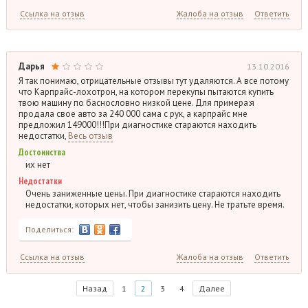
Ссылка на отзыв
Жалоба на отзыв
Ответить
Дарья
13.10.2016
Я так понимаю, отрицательные отзывы тут удаляются. А все потому
что Карпрайс-лохотрон, на котором перекупы пытаются купить
твою машину по баснословно низкой цене. Для примера:я
продала свое авто за 240 000 сама с рук, а карпрайс мне
предложил 149000!!!При диагностике стараются находить
недостатки,
Весь отзыв
Достоинства
их нет
Недостатки
Очень заниженные цены. При диагностике стараются находить
недостатки, которых нет, чтобы занизить цену. Не тратьте время.
Поделиться:
Ссылка на отзыв
Жалоба на отзыв
Ответить
Назад
1
2
3
4
Далее