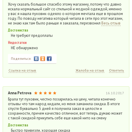
Хочу сказать большое спасибо этому магазину, потому что давно
искала нормальный сайт со стильной и модной одеждой, именно
у вас я нашла пуховик-одеяло о котором мечтала еще в прошлом
году. По поводу негатива который читала в сети про этот магазин,
не знаю как там было раньше я заказала, перезвонил
Весь отзыв
Достоинства
Не требуют предоплаты
Недостатки
НЕ обнаружено
Поделиться:
Ссылка на отзыв
Жалоба на отзыв
Ответить
Anna Petrova
16.10.2017
Брала тут пуховик, честно позарилась на цену, читала конечно
отзывы что там народ кидали, но меня заманила скидка. В итоге
спустя буквально 5 дней я получила заказ в целости и
сохранности, причем качество отличное, вот теперь думаю может
с такой скидкой прикупить себе еще какой нито на смену
Достоинства
Быстро привезли, хорошая скидка