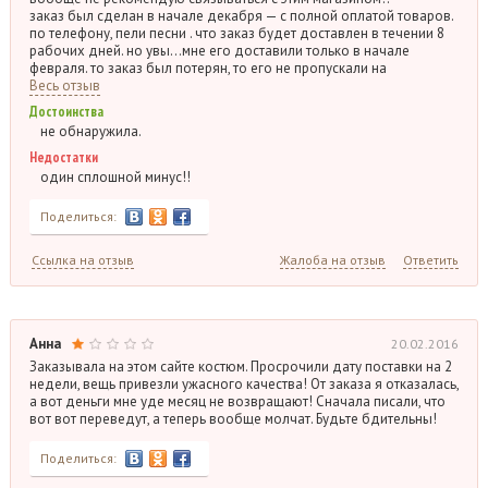
заказ был сделан в начале декабря — с полной оплатой товаров.
по телефону, пели песни . что заказ будет доставлен в течении 8
рабочих дней. но увы…мне его доставили только в начале
февраля. то заказ был потерян, то его не пропускали на
Весь отзыв
Достоинства
не обнаружила.
Недостатки
один сплошной минус!!
Поделиться:
Ссылка на отзыв
Жалоба на отзыв
Ответить
Анна
20.02.2016
Заказывала на этом сайте костюм. Просрочили дату поставки на 2
недели, вещь привезли ужасного качества! От заказа я отказалась,
а вот деньги мне уде месяц не возвращают! Сначала писали, что
вот вот переведут, а теперь вообще молчат. Будьте бдительны!
Поделиться: