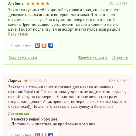
Альбина
25.11.2015
Захотела купить себе хороший пуховик и зная, что в интернете
дешевле начала искать в интернет магазинах. Этот интернет
магазин нашла случайно в гугле, но тепер я его постоянный
клиент. Приятно удивил ассортимент товара и конечно же его
цена. Так вот, после изучения ассортимента пуховиков решила
Весь отзыв
Поделиться:
Ссылка на отзыв
Жалоба на отзыв
Ответить
Лариса
02.04.2015
Заказала в этом интернет-магазине для начала из наличия
пуховик Royal cat. Т.К. предоплату делать не надо в этом случае у
них…И заодно проверила. Страшновато мне лично так сразу
отправлять деньги. А так привезли, померила и как-то все хорошо
оказалось)))) После чего заказала еще тунику и
Весь отзыв
Достоинства
Качество вещей хорошее
Доставили и оплатила, не проблемно все у них
Поделиться: