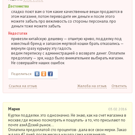
Достоинства
сладко поют вам о том какие качественные вещи продаются в
этом магазине, потом переводите им деньги и после этого
можете забыть про вежливость со стороны персонала. про
деньги тоже можете забыть
Недостатки
привезли китайскую дешевку — отшитую криво, подделку под
известный бренд и запахом мертвой кошки брать отказались —
вернули сразу курьеру эту гадость
ведем переписку с администрацией о возврате денег. Оплатили
предоплату — зря, надо было внимательнее выбирать магазин.
Не совершайте наших ошибок
Поделиться:
Ссылка на отзыв
Жалоба на отзыв
Ответить
Мария
03.02.2016
Куртки подделки. это однозначно. Не знаю, как на счет магазина в
москве,где можно посмотреть и пощупать- а то, что присылают по
почте азиАДский рынок…
Оплатила предоплатой сто процентов- дала все свои мерки. Заказ
ждала 47 дней. после месяца начала сама названивать,