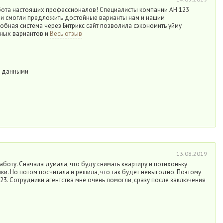
абота настоящих профессионалов! Специалисты компании АН 123
 и смогли предложить достойные варианты нам и нашим
добная система через Битрикс сайт позволила сэкономить уйму
ных вариантов и
Весь отзыв
а данными
13.08.2019
аботу. Сначала думала, что буду снимать квартиру и потихоньку
ки. Но потом посчитала и решила, что так будет невыгодно. Поэтому
3. Сотрудники агентства мне очень помогли, сразу после заключения