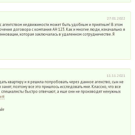
27.01.2022
 с агентством недвижимости может быть удобным и приятным! В этом
ючения договора с компания АН 123. Как и многие люди, изначально я
 инновации, которая заключалась в удаленном сотрудничестве. Я
11.11.2021
ть квартиру и я решила попробовать через данное агенство, сын не
занят, поэтому все это пришлось исследовать мне. Классно, что все
м специалисты быстро отвечают, а еще они не производят ненужных
зыв
айт