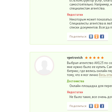
Есть конструктор услуг, бла
самостоятельно. Например, 
специалистам агентства.
Недостатки
Некоторым может показаться,
Специалисты агентства в лю
списки документов. Всегда 
Поделиться:
vpetrovich
Выбрал агентство АН123 по со
мне нужно было ее купить. Са
битрикс, где велись онлайн п
тому, что я мог лично
Весь отз
Достоинства
Онлайн-площадка для перег
Недостатки
Не было таких, все очень д
Поделиться: