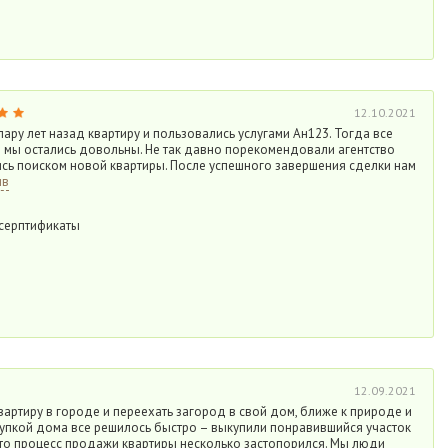
12.10.2021
ару лет назад квартиру и пользовались услугами Ан123. Тогда все
 мы остались довольны. Не так давно порекомендовали агентство
ись поиском новой квартиры. После успешного завершения сделки нам
ыв
 серптификаты
12.09.2021
артиру в городе и переехать загород в свой дом, ближе к природе и
купкой дома все решилось быстро – выкупили понравившийся участок
 то процесс продажи квартиры несколько застопорился. Мы люди