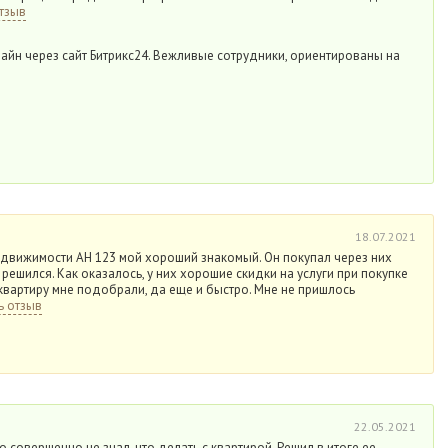
тзыв
айн через сайт Битрикс24. Вежливые сотрудники, ориентированы на
18.07.2021
едвижимости АН 123 мой хороший знакомый. Он покупал через них
я решился. Как оказалось, у них хорошие скидки на услуги при покупке
квартиру мне подобрали, да еще и быстро. Мне не пришлось
ь отзыв
22.05.2021
 совершенно не знал, что делать с квартирой. Решил в итоге ее