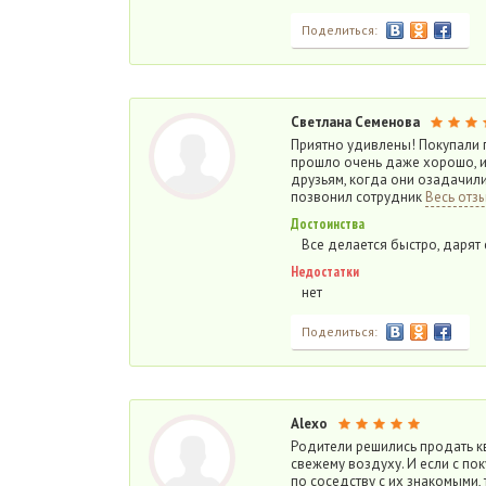
Поделиться:
Светлана Семенова
Приятно удивлены! Покупали п
прошло очень даже хорошо, и
друзьям, когда они озадачил
позвонил сотрудник
Весь отз
Достоинства
Все делается быстро, дарят
Недостатки
нет
Поделиться:
Alexo
Родители решились продать кв
свежему воздуху. И если с по
по соседству с их знакомыми,