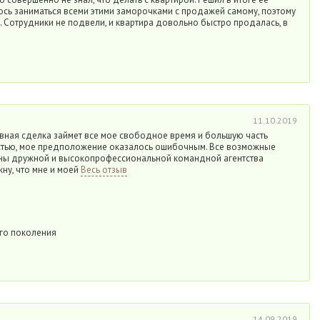
ось заниматься всеми этими заморочками с продажей самому, поэтому
. Сотрудники не подвели, и квартира довольно быстро продалась, в
11.10.2019
ивная сделка займет все мое свободное время и большую часть
стью, мое предположение оказалось ошибочным. Все возможные
ны дружной и высокопрофессиональной командной агентства
ну, что мне и моей
Весь отзыв
го поколения
14.09.2019