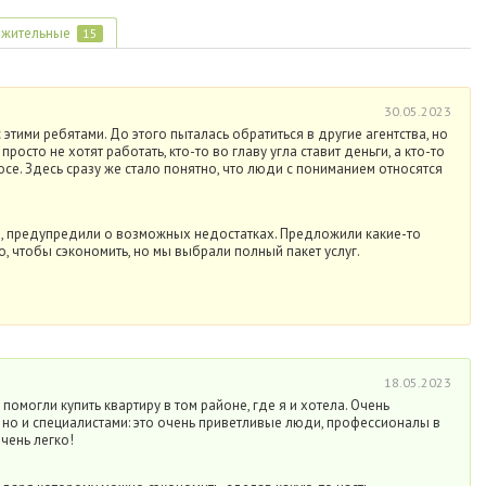
жительные
15
30.05.2023
этими ребятами. До этого пыталась обратиться в другие агентства, но
росто не хотят работать, кто-то во главу угла ставит деньги, а кто-то
осе. Здесь сразу же стало понятно, что люди с пониманием относятся
, предупредили о возможных недостатках. Предложили какие-то
, чтобы сэкономить, но мы выбрали полный пакет услуг.
18.05.2023
помогли купить квартиру в том районе, где я и хотела. Очень
 но и специалистами: это очень приветливые люди, профессионалы в
чень легко!