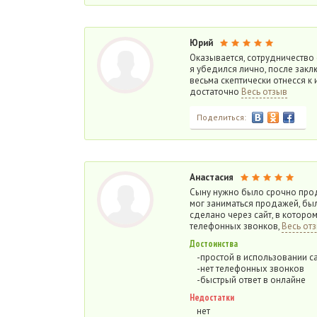
Юрий
Оказывается, сотрудничество
я убедился лично, после закл
весьма скептически отнесся к
достаточно
Весь отзыв
Поделиться:
Анастасия
Сыну нужно было срочно прода
мог заниматься продажей, был 
сделано через сайт, в которо
телефонных звонков,
Весь от
Достоинства
-простой в использовании с
-нет телефонных звонков
-быстрый ответ в онлайне
Недостатки
нет