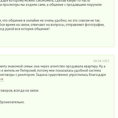
годаря которому можно сэкономить, сделав какую-то часть
на просмотры мы ездили сами, а общение с продавцами поручили
 что общение в онлайне не очень удобно, но это совсем не так.
бое время на связи, отвечают на вопросы, отправляют фотографии,
под рукой вся история общения!
04.04.2022
вету знакомой семьи: она через агентство продавала квартиру. Ну а
м я житель не Питерский, потому мне показалась удобной система
ереговоры с риэлтором. Задача существенно упростилась благодаря
ыв
оворов, всегда на связи
оброжелательно.