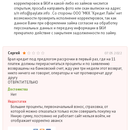
корректировок в БКИ и какой-либо из займов числится
открытым, просьба направить фото или скан выписки на адрес
э/п info@paylate.info . Со стороны ООО “МКК “Кредит Лайн” нет
возможности проверить исполнение корректировок, так как
данное Вами при оформлении займа согласие на обработку
персональных данных и передачу информации в БКИ
прекратило действие с закрытием задолженности по займу.
Сергей
07.05.2022
Брал кредит под предлогом рассрочки в первый раз, где на 11
платеж должны перерасчитаться проценты и по заявлению
возвращены на банковский счет, жду уже три недели этот возврат,
никто ничего не говорит, операторы и чат противоречат друг
другу
ОТВРАТИТЕЛЬНО
Достоинства
Нет
Недостатки
Большие проценты, первоначальный взнос, страховка, от
которой можно отказаться только если совершить покупку на
Ннную сумму, постоянно не работает сайт нельзя войти, не
отображает корректно авансх