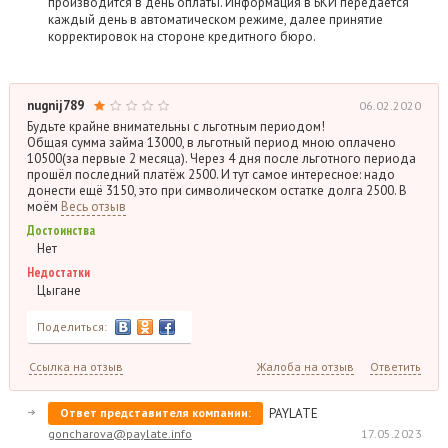
производится в день оплаты. Информация в БКИ передается
каждый день в автоматическом режиме, далее принятие
корректировок на стороне кредитного бюро.
nugnij789
06.02.2020
Будьте крайне внимательны с льготным периодом!
Общая сумма займа 13000, в льготный период мною оплачено
10500(за первые 2 месяца). Через 4 дня после льготного периода
прошёл последний платёж 2500. И тут самое интересное: надо
донести ещё 3150, это при символическом остатке долга 2500. В
моём
Весь отзыв
Достоинства
Нет
Недостатки
Цыгане
Поделиться:
Ссылка на отзыв
Жалоба на отзыв
Ответить
Ответ представителя компании:
PAYLATE
goncharova@paylate.info
17.05.2023