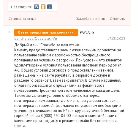
Поделиться:
Ссылка на отзыв
Жалоба на отзыв
Ответить
Ответ представителя компании:
PAYLATE
goncharova@paylate.info
17.05.2023
Добрый день! Спасибо за ваш отзыв.
Клиенту предоставляется заем с ежемесячным процентом за
пользование займом с возможностью беспроцентного
погашения на условиях рассрочки. При условии, что клиентом
удовлетворены условия пользования льготным периодом (п.
4.6. Общих условий договора о предоставлении займов,
размещенный на сайте paylate.ru в открытом доступе в
разделе “о сервисе”), заем закрывается. В случае нарушения,
оплата производится с процентами за фактическое
пользование. Проценты при этом начисляются каждый день.
Также актуальные условия отображаются перед
подтверждением заявки, где клиент, при условии согласия,
подтверждает заем. Информацию по условиям необходимо
уточнять у специалистов по № тел. круглосуточной бесплатной
горячей линии 8 (800) 770-03-00, так как взаимодействие с
клиентами производится в режиме онлайн без посещения
офиса.