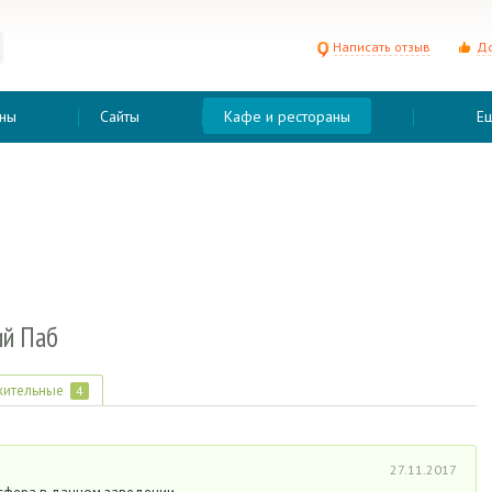
Написать отзыв
До
ны
Сайты
Кафе и рестораны
Е
ий Паб
ительные
4
27.11.2017