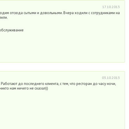
17.10.2013
уходим отсюда сытыми и довольными. Вчера ходили с сотрудниками на
лили.
 обслуживание
03.10.2013
Работают до последнего клиента, с тем, что ресторан до часу ночи,
никто нам ничего не сказал))