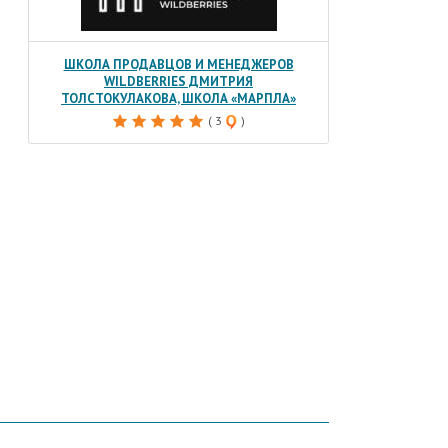
ШКОЛА ПРОДАВЦОВ И МЕНЕДЖЕРОВ
еть
СушиWok
«Рига» — ресторан достав
WILDBERRIES ДМИТРИЯ
еды
ТОЛСТОКУЛАКОВА, ШКОЛА «МАРПЛА»
)
( 11
)
( 3
)
( 3
)