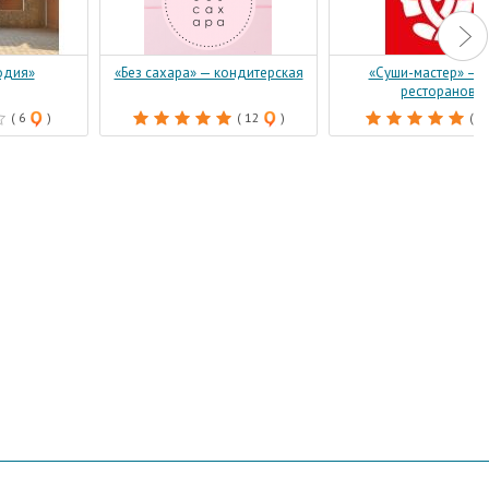
одия»
«Без сахара» — кондитерская
«Суши-мастер» — с
ресторанов
( 6
)
( 12
)
( 9