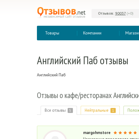
Отзывов:
90037
(+0)
Товары
Компании
Магази
Английский
Паб отзывы
Английский Паб
Отзывы
о кафе/ресторанах Английск
Все отзывы
Нейтральные
Полож
5
1
margohmstore