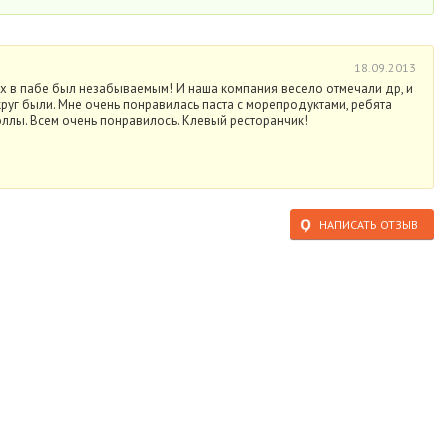
18.09.2013
х в пабе был незабываемым! И наша компания весело отмечали др, и
уг были. Мне очень понравилась паста с морепродуктами, ребята
оллы. Всем очень понравилось. Клевый ресторанчик!
НАПИСАТЬ ОТЗЫВ