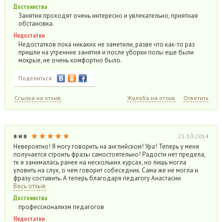
Достоинства
Занятия проходят очень интересно и увлекательно, приятная
обстановка.
Недостатки
Недостатков пока никаких не заметили, разве что как-то раз
пришли на утренние занятия и после уборки полы еще были
мокрые, не очень комфортно было.
Поделиться:
Ссылка на отзыв
Жалоба на отзыв
Ответить
я и я
21.10.2014
Невероятно! Я могу говорить на английском! Ура! Теперь у меня
получается строить фразы самостоятельно! Радости нет предела,
тк я занималась ранее на нескольких курсах, но лишь могла
уловить на слух, о чем говорит собеседник. Сама же не могла и
фразу составить. А теперь благодаря педагогу Анастасии
Весь отзыв
Достоинства
профессионализм педагогов
Недостатки