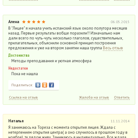
Алена
06.05.2015
В "Лицее" я начала учить испанский язык около полутора месяцев
назад. Первые результаты вобще поразили!! Изначально нам
дали всего по чуть-чуть: несколько глаголов, существительных,
прилагательных, объяснили основной принцип построения
предложения и уже на втором занятии наша группа
Весь отзыв
Достоинства
Методы преподавания и уютная атмосфера
Недостатки
Пока не нашла
Поделиться:
Ссылка на отзыв
Жалоба на отзыв
Ответить
Наталья
11.11.2014
Я занимаюсь на Тореза с момента открытия лицея. Ждала с
нетерпением открытия центра( а оно случилось в прошлом году в
ноябре), тк рядом живу. Занимаюсь я индивидуально. Все ждала