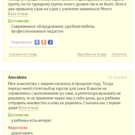
группу, но по турецкому группы моего уровня так и не было. Хотя я
уже привыкла один на один с учителем заниматься. Много
Весь отзыв
Достоинства
Современное оборудование, удобная мебель,
профессиональные педагоги
Поделиться:
Ссылка на отзыв
Жалоба на отзыв
Ответить
АлисаАлла
22.10.2014
Мое знакомство с лицеем началось в прошлом году. Тогда
передо мной стоял выбор курсов для сына. В школе не
справлялись с выполнением дз сами, а репетитора вызывать не
решались, тк не приемлим чужих лиц у себя дома, да и ребенка
отправить неизвестно к кому не решились. Сначала нас с мужем
даже
Весь отзыв
Достоинства
у ребенка есть интерес
Недостатки
дороговато