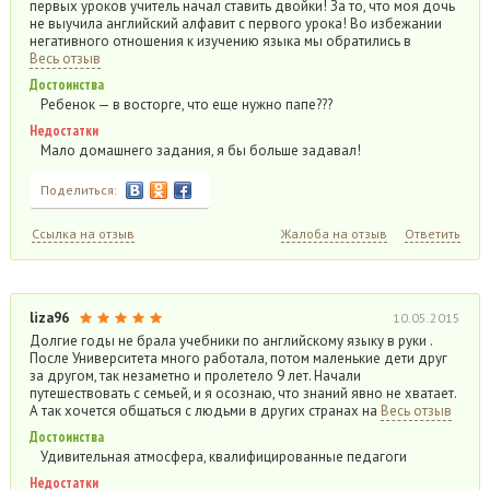
первых уроков учитель начал ставить двойки! За то, что моя дочь
не выучила английский алфавит с первого урока! Во избежании
негативного отношения к изучению языка мы обратились в
Весь отзыв
Достоинства
Ребенок — в восторге, что еще нужно папе???
Недостатки
Мало домашнего задания, я бы больше задавал!
Поделиться:
Ссылка на отзыв
Жалоба на отзыв
Ответить
liza96
10.05.2015
Долгие годы не брала учебники по английскому языку в руки .
После Университета много работала, потом маленькие дети друг
за другом, так незаметно и пролетело 9 лет. Начали
путешествовать с семьей, и я осознаю, что знаний явно не хватает.
А так хочется общаться с людьми в других странах на
Весь отзыв
Достоинства
Удивительная атмосфера, квалифицированные педагоги
Недостатки