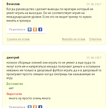
Вячеслав
25.06.2017
Когда руководство сделает выводы по вратарю который не
умеет играть на выходах. Он не соответствует играм на
международном уровне. Если это не видит тренер то нужно
менять и тренера.
Поделиться:
Ссылка на отзыв
Жалоба на отзыв
Ответить
дмитрий
25.06.2017
полное сборище оленей они играть то не умеют а еще куда-то
лезут хотя им и напрягаться ненадо получают деньги а остальное
неважно им только в дворовый футбол играть да и в дворовый то
проиграют просто смешно когда смотришь так называемую их
игру
Достоинства
нет
Недостатки
много ну просто очень много
Поделиться: