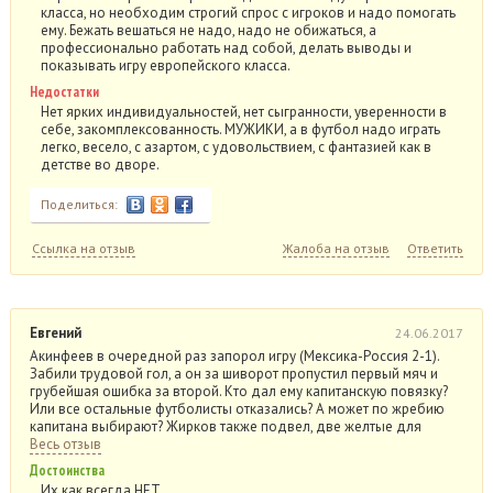
класса, но необходим строгий спрос с игроков и надо помогать
ему. Бежать вешаться не надо, надо не обижаться, а
профессионально работать над собой, делать выводы и
показывать игру европейского класса.
Недостатки
Нет ярких индивидуальностей, нет сыгранности, уверенности в
себе, закомплексованность. МУЖИКИ, а в футбол надо играть
легко, весело, с азартом, с удовольствием, с фантазией как в
детстве во дворе.
Поделиться:
Ссылка на отзыв
Жалоба на отзыв
Ответить
Евгений
24.06.2017
Акинфеев в очередной раз запорол игру (Мексика-Россия 2-1).
Забили трудовой гол, а он за шиворот пропустил первый мяч и
грубейшая ошибка за второй. Кто дал ему капитанскую повязку?
Или все остальные футболисты отказались? А может по жребию
капитана выбирают? Жирков также подвел, две желтые для
Весь отзыв
Достоинства
Их как всегда НЕТ.