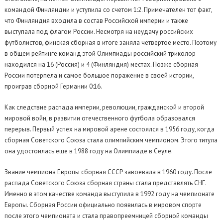
командой Финляндии и уступила со счетом 1:2. Примечателен тот факт,
что Финляндия входила в состав Российской империи и также
выступала под флагом России. Несмотря на неудачу российских
футболистов, финская сборная в итоге заняла четвертое место. Поэтому
в общем рейтинге команд этой Олимпиады российский триколор
находился на 16 (Россия) и 4 (Финляндия) местах. Позже сборная
России потерпела и самое большое поражение в своей истории,
проиграв сборной Германии 0:16.
Как следствие распада империи, революции, гражданской и второй
мировой войн, в развитии отечественного футбола образовался
перерыв. Первый успех на мировой арене состоялся в 1956 году, когда
сборная Советского Союза стала олимпийским чемпионом. Этого титула
она удостоилась еще в 1988 году на Олимпиаде в Сеуле.
Звание чемпиона Европы сборная СССР завоевала в 1960 году. После
распада Советского Союза сборная страны стала представлять СНГ.
Именно в этом качестве команда выступила в 1992 году на чемпионате
Европы. Сборная России официально появилась в мировом спорте
после этого чемпионата и стала правопреемницей сборной команды