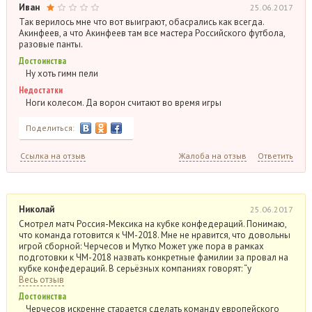
Иван
25.06.2017
Так верилось мне что вот выиграют, обасрались как всегда.
Акинфеев, а что Акинфеев там все мастера Российского футбола,
разовые панты.
Достоинства
Ну хоть гимн пели
Недостатки
Ноги колесом. Да ворон считают во время игры
Поделиться:
Ссылка на отзыв
Жалоба на отзыв
Ответить
Николай
25.06.2017
Смотрел матч Россия-Мексика на кубке конфедераций. Понимаю,
что команда готовится к ЧМ-2018. Мне не нравится, что довольны
игрой сборной: Черчесов и Мутко Может уже пора в рамках
подготовки к ЧМ-2018 назвать конкретные фамилии за провал на
кубке конфедераций. В серьёзных компаниях говорят: “у
Весь отзыв
Достоинства
Черчесов искренне старается сделать команду европейского