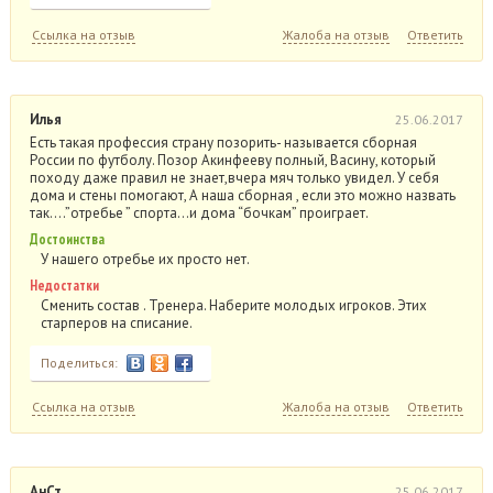
Ссылка на отзыв
Жалоба на отзыв
Ответить
Илья
25.06.2017
Есть такая профессия страну позорить- называется сборная
России по футболу. Позор Акинфееву полный, Васину, который
походу даже правил не знает,вчера мяч только увидел. У себя
дома и стены помогают, А наша сборная , если это можно назвать
так….”отребье ” спорта…и дома “бочкам” проиграет.
Достоинства
У нашего отребье их просто нет.
Недостатки
Сменить состав . Тренера. Наберите молодых игроков. Этих
старперов на списание.
Поделиться:
Ссылка на отзыв
Жалоба на отзыв
Ответить
АнСт
25.06.2017