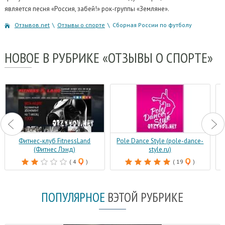
является песня «Россия, забей!» рок-группы «Земляне».
Отзывов.net
\
Отзывы о спорте
\
Сборная России по футболу
НОВОЕ
В РУБРИКЕ «ОТЗЫВЫ О СПОРТЕ»
Фитнес-клуб FitnessLand
Pole Dance Style (pole-dance-
(Фитнес Лэнд)
style.ru)
( 4
)
( 19
)
ПОПУЛЯРНОЕ
В
ЭТОЙ РУБРИКЕ