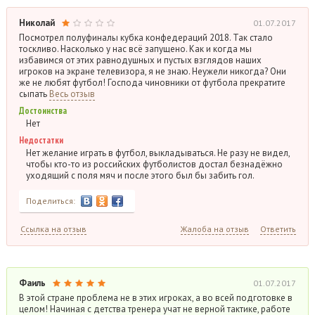
Николай
01.07.2017
Посмотрел полуфиналы кубка конфедераций 2018. Так стало
тоскливо. Насколько у нас всё запущено. Как и когда мы
избавимся от этих равнодушных и пустых взглядов наших
игроков на экране телевизора, я не знаю. Неужели никогда? Они
же не любят футбол! Господа чиновники от футбола прекратите
сыпать
Весь отзыв
Достоинства
Нет
Недостатки
Нет желание играть в футбол, выкладываться. Не разу не видел,
чтобы кто-то из российских футболистов достал безнадёжно
уходящий с поля мяч и после этого был бы забить гол.
Поделиться:
Ссылка на отзыв
Жалоба на отзыв
Ответить
Фаиль
01.07.2017
В этой стране проблема не в этих игроках, а во всей подготовке в
целом! Начиная с детства тренера учат не верной тактике, работе