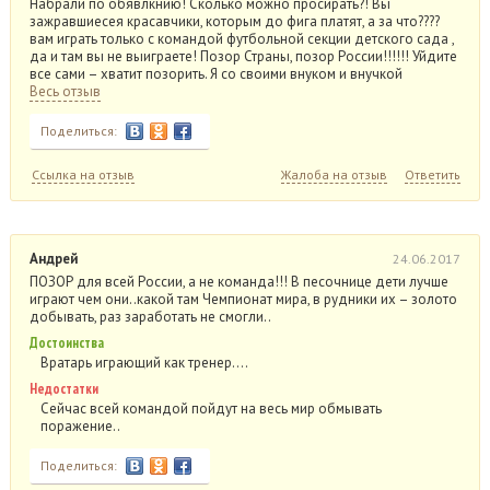
Набрали по обявлкнию! Сколько можно просирать?! Вы
зажравшиесея красавчики, которым до фига платят, а за что????
вам играть только с командой футбольной секции детского сада ,
да и там вы не выиграете! Позор Страны, позор России!!!!!! Уйдите
все сами – хватит позорить. Я со своими внуком и внучкой
Весь отзыв
Поделиться:
Ссылка на отзыв
Жалоба на отзыв
Ответить
Андрей
24.06.2017
ПОЗОР для всей России, а не команда!!! В песочнице дети лучше
играют чем они..какой там Чемпионат мира, в рудники их – золото
добывать, раз заработать не смогли..
Достоинства
Вратарь играющий как тренер….
Недостатки
Сейчас всей командой пойдут на весь мир обмывать
поражение..
Поделиться: