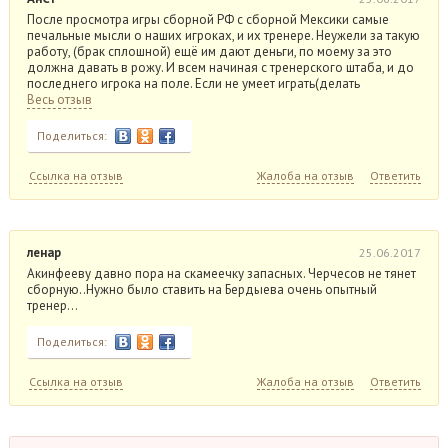
После просмотра игры сборной РФ с сборной Мексики самые
печальные мысли о наших игроках, и их тренере. Неужели за такую
работу, (брак сплошной) ещё им дают деньги, по моему за это
должна давать в рожу. И всем начиная с тренерского штаба, и до
последнего игрока на поле. Если не умеет играть(делать
Весь отзыв
Поделиться:
Ссылка на отзыв
Жалоба на отзыв
Ответить
ленар
25.06.2017
Акинфееву давно пора на скамеечку запасных. Черчесов не тянет
сборную..Нужно было ставить на Бердыева очень опытный
тренер…
Поделиться:
Ссылка на отзыв
Жалоба на отзыв
Ответить