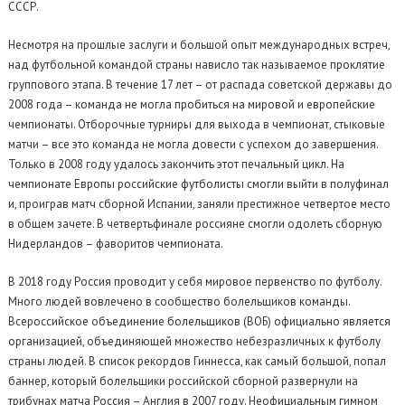
СССР.
Несмотря на прошлые заслуги и большой опыт международных встреч,
над футбольной командой страны нависло так называемое проклятие
группового этапа. В течение 17 лет – от распада советской державы до
2008 года – команда не могла пробиться на мировой и европейские
чемпионаты. Отборочные турниры для выхода в чемпионат, стыковые
матчи – все это команда не могла довести с успехом до завершения.
Только в 2008 году удалось закончить этот печальный цикл. На
чемпионате Европы российские футболисты смогли выйти в полуфинал
и, проиграв матч сборной Испании, заняли престижное четвертое место
в общем зачете. В четвертьфинале россияне смогли одолеть сборную
Нидерландов – фаворитов чемпионата.
В 2018 году Россия проводит у себя мировое первенство по футболу.
Много людей вовлечено в сообщество болельщиков команды.
Всероссийское объединение болельщиков (ВОБ) официально является
организацией, объединяющей множество небезразличных к футболу
страны людей. В список рекордов Гиннесса, как самый большой, попал
баннер, который болельщики российской сборной развернули на
трибунах матча Россия – Англия в 2007 году. Неофициальным гимном