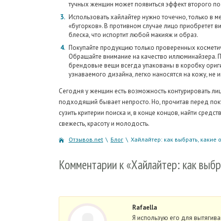
тучных женщин может появиться эффект второго п
Использовать хайлайтер нужно точечно, только в м
«бугорков». В противном случае лицо приобретет 
блеска, что испортит любой макияж и образ.
Покупайте продукцию только проверенных космети
Обращайте внимание на качество иллюминайзера. П
брендовые вещи всегда упакованы в коробку ориг
узнаваемого дизайна, легко наносятся на кожу, не 
Сегодня у женщин есть возможность контурировать лиц
подходящий бывает непросто. Но, прочитав перед по
сузить критерии поиска и, в конце концов, найти сред
свежесть, красоту и молодость.
Отзывов.net
\
Блог
\
Хайлайтер: как выбрать, какие 
Комментарии
к «Хайлайтер: как выбр
Rafaella
Я использую его для вытягива