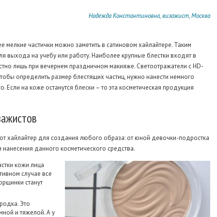
Надежда Константиновна, визажист, Москва
е мелкие частички можно заметить в сатиновом хайлайтере. Таким
я выхода на учебу или работу. Наиболее крупные блестки входят в
стно лишь при вечернем праздничном макияже. Светоотражатели с HD-
тобы определить размер блестящих частиц, нужно нанести немного
го. Если на коже останутся блески – то эта косметическая продукция
зажистов
ют хайлайтер для создания любого образа: от юной девочки-подростка
 нанесения данного косметического средства.
астки кожи лица
тивном случае все
орщинки станут
родка. Это
ной и тяжелой. А у