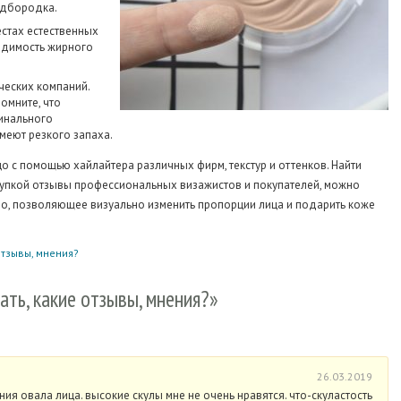
одбородка.
естах естественных
видимость жирного
ческих компаний.
омните, что
инального
имеют резкого запаха.
о с помощью хайлайтера различных фирм, текстур и оттенков. Найти
купкой отзывы профессиональных визажистов и покупателей, можно
ство, позволяющее визуально изменить пропорции лица и подарить коже
отзывы, мнения?
ать, какие отзывы, мнения?»
26.03.2019
ния овала лица. высокие скулы мне не очень нравятся. что-скуластость