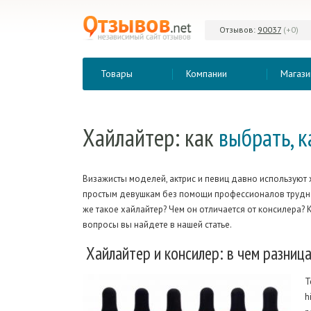
Отзывов:
90037
(+0)
Товары
Компании
Магази
Хайлайтер: как
выбрать, к
Визажисты моделей, актрис и певиц давно используют 
простым девушкам без помощи профессионалов трудно
же такое хайлайтер? Чем он отличается от консилера? 
вопросы вы найдете в нашей статье.
Хайлайтер
и консилер: в чем разниц
Т
h