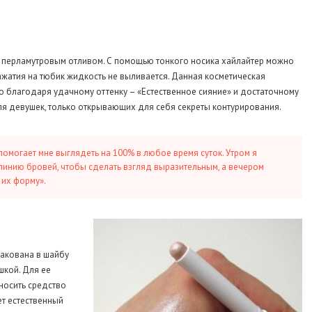
м перламутровым отливом. С помощью тонкого носика хайлайтер можно
нажатия на тюбик жидкость не выливается. Данная косметическая
 благодаря удачному оттенку – «Естественное сияние» и достаточному
ля девушек, только открывающих для себя секреты контурирования.
 помогает мне выглядеть на 100% в любое время суток. Утром я
 линию бровей, чтобы сделать взгляд выразительным, а вечером
 их форму».
пакована в шайбу
шкой. Для ее
аносить средство
ет естественный