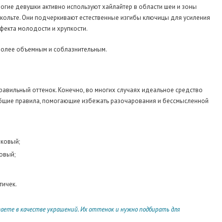
огие девушки активно используют хайлайтер в области шеи и зоны
кольте. Они подчеркивают естественные изгибы ключицы для усиления
фекта молодости и хрупкости.
более объемным и соблазнительным.
равильный оттенок. Конечно, во многих случаях идеальное средство
общие правила, помогающие избежать разочарования и бессмысленной
иковый;
овый;
тичек.
аете в качестве украшений. Их оттенок и нужно подбирать для