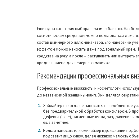
Еще одна категория выбора – размер блесток. Наиболе
косметическим средством можно пользоваться даже дл
состав шиммерного иллюминайзера. Его нанесение уме
эффектом можно наносить даже под тональный крем. Ч
средства на руку, а после – растушевать или вытереть е
предназначена для вечернего макияжа.
Рекомендации
профессиональных ви
Профессиональные визажисты и косметологи использу
до независимой женщины-вамп. Они делятся секретами
Хайлайтер никогда не наносится на проблемные уч
без предварительной обработки консилером. В про
дефекты (акне), пигментные пятна, раздражение и м
еще заметнее.
Нельзя наносить иллюминайзер вдоль линии подбо
подсветит лицо снизу, делая нижнюю челюсть объем