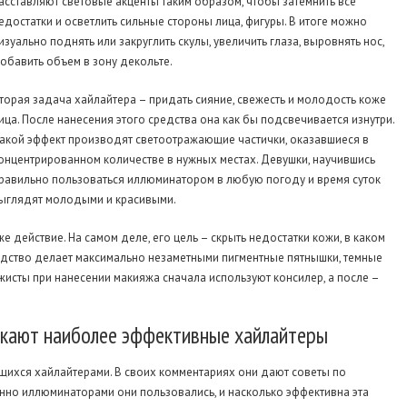
асставляют световые акценты таким образом, чтобы затемнить все
едостатки и осветлить сильные стороны лица, фигуры. В итоге можно
изуально поднять или закруглить скулы, увеличить глаза, выровнять нос,
обавить объем в зону декольте.
торая задача хайлайтера – придать сияние, свежесть и молодость коже
ица. После нанесения этого средства она как бы подсвечивается изнутри.
акой эффект производят светоотражающие частички, оказавшиеся в
онцентрированном количестве в нужных местах. Девушки, научившись
равильно пользоваться иллюминатором в любую погоду и время суток
ыглядят молодыми и красивыми.
е действие. На самом деле, его цель – скрыть недостатки кожи, в каком
редство делает максимально незаметными пигментные пятнышки, темные
жисты при нанесении макияжа сначала используют консилер, а после –
скают наиболее эффективные хайлайтеры
ихся хайлайтерами. В своих комментариях они дают советы по
енно иллюминаторами они пользовались, и насколько эффективна эта