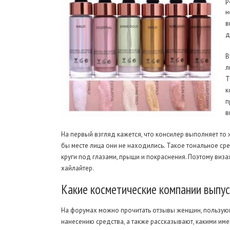
р
н
в
д
В
л
Т
к
п
в
На первый взгляд кажется, что консилер выполняет то ж
бы месте лица они не находились. Такое тональное с
круги под глазами, прыщи и покраснения. Поэтому виза
хайлайтер.
Какие
косметические компании выпу
На форумах можно прочитать отзывы женщин, пользующ
нанесению средства, а также рассказывают, какими им