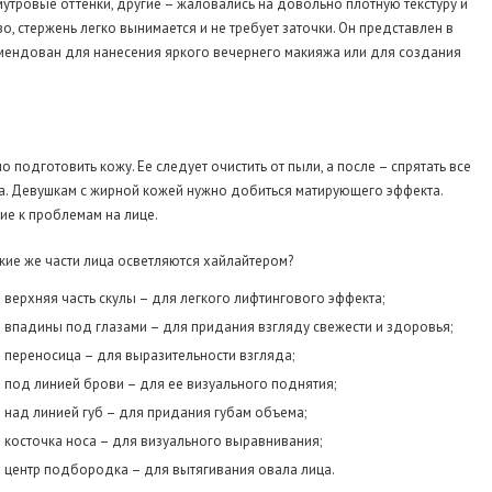
утровые оттенки, другие – жаловались на довольно плотную текстуру и
о, стержень легко вынимается и не требует заточки. Он представлен в
комендован для нанесения яркого вечернего макияжа или для создания
одготовить кожу. Ее следует очистить от пыли, а после – спрятать все
а. Девушкам с жирной кожей нужно добиться матирующего эффекта.
ие к проблемам на лице.
кие же части лица осветляются хайлайтером?
верхняя часть скулы – для легкого лифтингового эффекта;
впадины под глазами – для придания взгляду свежести и здоровья;
переносица – для выразительности взгляда;
под линией брови – для ее визуального поднятия;
над линией губ – для придания губам объема;
косточка носа – для визуального выравнивания;
центр подбородка – для вытягивания овала лица.