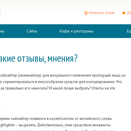
Написать отзыв
До
ны
Сайты
Кафе и рестораны
Е
акие отзывы, мнения?
хайлайтер (люминайзер) для визуального изменения пропорций лица, но
 сориентироваться в многообразии средств для контурирования. Что
Как правильно его наносить? И какой лучше выбрать? Ответы на эти
а
ермин хайлайтер появился в косметологии от английского слова
ighlighter – выделять. Действительно, этим средством визажисты