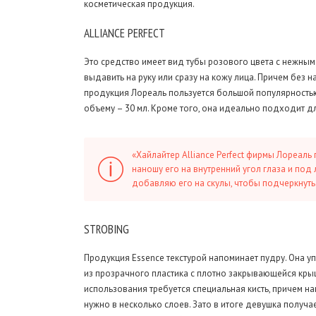
косметическая продукция.
ALLIANCE
PERFECT
Это средство имеет вид тубы розового цвета с нежны
выдавить на руку или сразу на кожу лица. Причем без 
продукция Лореаль пользуется большой популярностью
объему – 30 мл. Кроме того, она идеально подходит д
«Хайлайтер Alliance Perfect фирмы Лореаль
наношу его на внутренний угол глаза и под
добавляю его на скулы, чтобы подчеркнуть
STROBING
Продукция Essence текстурой напоминает пудру. Она у
из прозрачного пластика с плотно закрывающейся кры
использования требуется специальная кисть, причем н
нужно в несколько слоев. Зато в итоге девушка получа