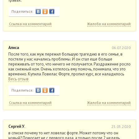
травах.
Поделиться:
Ссылка на комментарий
Жалоба на комментарий
Алиса
06.07.2020
После того, как муж пережил большую трагедию в его семье, в
постели у нас начались проблемы. И он стал еще больше
переживать от того, что ничего не получается. Раздражение росло
как снежный ком. Очень хотелось ему помочь, понимала, что это
временно. Купила Ловелас Форте, пропил курс, все наладилось
Весь отзыв
Поделиться:
Ссылка на комментарий
Жалоба на комментарий
Сергей У.
25.05.2020
в списке почему то нет ловелас форте. Может потому что он
новый? Помогает не с первого раза, а только после 2 недель