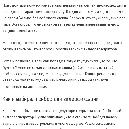
Поводом для покупки камеры стал неприятный случай, произошедший в
соседом по гаражному кооперативу. В один день я увидел, что он едет
на своем Вольво без лобового стекла. Спросил, что случилось, зима все
таки. Оказалось, что ему в салон залетел камень, вылетевший из-под
задних колес Газели.
Мало того, что чуть голову не оторвало, так еще и страховщики долго
отказывались решать вопрос. Помогла запись с видеорегистратора.
Вот я и подумал, а если сам попаду в такую глупую ситуацию то, что
будет? У меня не самая дешевая машина (тойота) и менять на ней
лобовик очень даже недешевое удовольствие. Купить регистратор
наверное будет выгоднее, чем искать оригинальные запчасти
подешевле на авторынке.
Как
я выбирал прибор для видеофиксации
Знаю, что в обычном магазине сдерут «три шкуры» за самый обычный
видеорегистратор. Нужно учитывать, что в стоимость войдут налоги,
зарплаты продавцов, реклама и многое другое. Решил заказывать