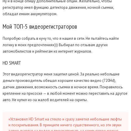
Ну и в конце опишу дополнительные опции. Желательно, чтобы
регистратор имел функцию детектора движения, ночной съемки,
обладал емким аккумулятором.
Мой
ТОП-5 видеорегистраторов
Попробую собрать в кучу то, что я нашел в сети. Не пытайтесь найти
логику в моих предпочтениях))) Выбирал по отзывам других
автомобилистов и рейтингам из интернет журналов.
HD
SMART
Этот видеорегистратор меня зацепил ценой. За реально небольшие
деньги производитель обещал хорошее качество видео (720Hd),
датчик движения, возможность съемки в ночное время. Понравилось
крепление на присоске — в любой момент можно переставить на другое
авто. Не купил из-за жалоб водителей на скрипы.
«Установил HD Smart на стекло и сразу заметил небольшие люфты
и поскрипывания. В принципе ничего существенного, но эти звуки
записываются на видео и просматривать на компьютере можно