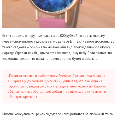
Если говорить о наручных часах до 1000 рублей, то здесь «пальму
первенства» плотно удерживает модель от Enmex. Главное достоинство
такого гаджета – оригинальный внешний вид, подходящий к любому
наряду. Стрелки, как бы, двигаются по звездному небу. Если правильно
упаковать презент, то ваша половинка точно будет довольна.
«Почитал отзывы и выбрал часы Shengke. Лучшая цена была на
AliExpress (чуть больше 1,5 тысячи), учитывая, что я никуда не
торопился, то решил сэкономить. Гаджет великолепный. Сложно
объяснить, как работает циферблат – разные цвета сливаются и
образуют время…»
Многие консультанты рекомендуют ориентироваться на любимый стиль