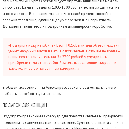
специалисты AliExpress рекомендуют обратить внимание на модель
Sinobi Saat. Цена в пределах 1300-1500 рублей, но выглядят часы на
много дороже. В описании указано, что такой презент спокойно
переживет падение, купание и другие возможные неприятности.
Дополнительный плюс – подарочная дизайнерская коробочка.
«Подарила мужу на юбилей Ezon T023. Вычитала об этой модели
умных наручных часов в Сети. Положительные отзывы не врали –
вещь просто замечательная. За 2700 рублей я умудрилась
приобрести гаджет, способный засекать расстояние, скорость и
даже количество потерянных калорий…»
В общем, ассортимент на Алиэкспресс реально радует. Есть из чего
выбрать на любой вкус и кошелек.
ПОДАРОК
ДЛЯ ЖЕНЩИН
Подобрать правильный аксессуар для представительницы прекрасной
половины человечества намного сложнее. Судя по отзывам, женщины
не всегда остаются довольны презентом. Многие продавцы онлайн